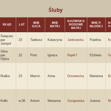
Śluby
NAZWISKO
IMIĘ
IMIĘ
IMIĘ P.
N
SKĄD
LAT
RODOWE
OJCA
MATKI
MŁODEJ
P
MATKI
Święciec
par.
23
Tadeusz
Katarzyna
Jankowska
Pawlina
K
Jampol
Silno
par.
22
Piotr
Ignaca
Rajek?
Elżbieta
G
Ołyka
Rudka
23
Marcin
Anna
Drzewiecka
Marianna
B
Kołki
w.38
Antoni
Marianna
Gorajewska
Joanna
M