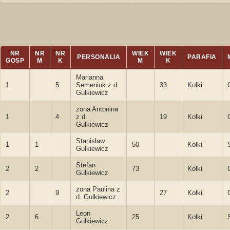
NR
NR
NR
WIEK
WIEK
PERSONALIA
PARAFIA
GOSP
M
K
M
K
Marianna
1
5
Semeniuk z d.
33
Kołki
Gulkiewicz
żona Antonina
1
4
z d.
19
Kołki
Gulkiewicz
Stanisław
1
1
50
Kołki
Gulkiewicz
Stefan
2
2
73
Kołki
Gulkiewicz
żona Paulina z
2
9
27
Kołki
d. Gulkiewicz
Leon
2
6
25
Kołki
Gulkiewicz