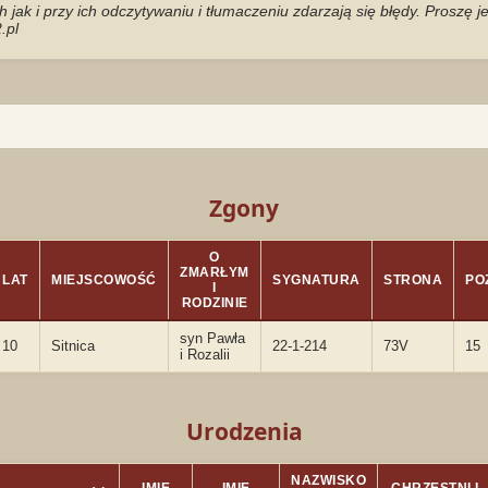
jak i przy ich odczytywaniu i tłumaczeniu zdarzają się błędy. Proszę 
.pl
Zgony
O
ZMARŁYM
LAT
MIEJSCOWOŚĆ
SYGNATURA
STRONA
PO
I
RODZINIE
syn Pawła
10
Sitnica
22-1-214
73V
15
i Rozalii
Urodzenia
NAZWISKO