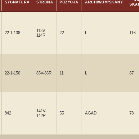
N
SYGNATURA
STRONA
POZYCJA
ARCHIWUM/SKANY
SKA
113V-
22-1-138
22
Ł
116
114R
22-1-150
85V-86R
11
Ł
87
141V-
842
55
AGAD
78
142R