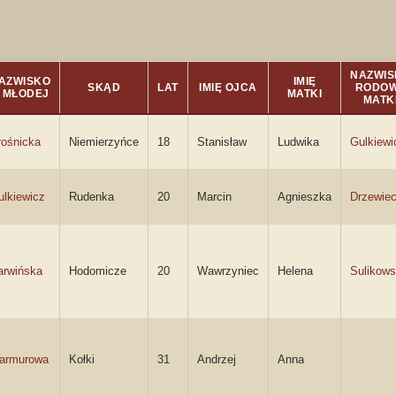
NAZWIS
AZWISKO
IMIĘ
SKĄD
LAT
IMIĘ OJCA
RODO
. MŁODEJ
MATKI
MATK
rośnicka
Niemierzyńce
18
Stanisław
Ludwika
Gulkiewi
ulkiewicz
Rudenka
20
Marcin
Agnieszka
Drzewie
arwińska
Hodomicze
20
Wawrzyniec
Helena
Sulikow
armurowa
Kołki
31
Andrzej
Anna