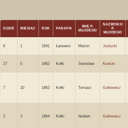
NAZWISKO
IMIĘ P.
DZIEŃ
MIESIĄC
ROK
PARAFIA
P.
MŁODEGO
MŁODEGO
6
1
1841
Łanowce
Marcin
Justycki
27
5
1862
Kołki
Stanisław
Kunicki
7
10
1862
Kołki
Tomasz
Gulkiewicz
2
3
1864
Kołki
Norbert
Gulkiewicz