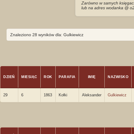
Zarówno w samych księgach 
lub na adres wodanka @ o2
Znaleziono 28 wyników dla: Gulkiewicz
DZIEŃ
MIESIĄC
ROK
PARAFIA
IMIĘ
NAZWISKO
29
6
1863
Kołki
Aleksander
Gulkiewicz