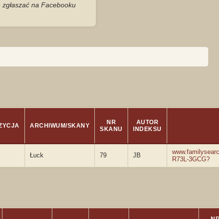
je zgłaszać na Facebooku
NR
AUTOR
ZYCJA
ARCHIWUM/SKANY
SKANU
INDEKSU
www.familysearc
Łuck
79
JB
R73L-3GCG?