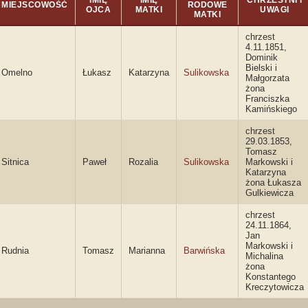
IMIĘ
IMIĘ
CHRZESTNI I
MIEJSCOWOŚĆ
RODOWE
OJCA
MATKI
UWAGI
MATKI
chrzest
4.11.1851,
Dominik
Bielski i
Omelno
Łukasz
Katarzyna
Sulikowska
Małgorzata
żona
Franciszka
Kamińskiego
chrzest
29.03.1853,
Tomasz
Sitnica
Paweł
Rozalia
Sulikowska
Markowski i
Katarzyna
żona Łukasza
Gulkiewicza
chrzest
24.11.1864,
Jan
Markowski i
Rudnia
Tomasz
Marianna
Barwińska
Michalina
żona
Konstantego
Kreczytowicza