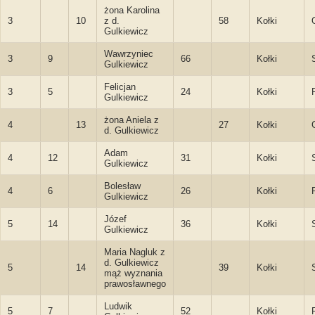
żona Karolina
3
10
z d.
58
Kołki
Gulkiewicz
Wawrzyniec
3
9
66
Kołki
Gulkiewicz
Felicjan
3
5
24
Kołki
Gulkiewicz
żona Aniela z
4
13
27
Kołki
d. Gulkiewicz
Adam
4
12
31
Kołki
Gulkiewicz
Bolesław
4
6
26
Kołki
Gulkiewicz
Józef
5
14
36
Kołki
Gulkiewicz
Maria Nagluk z
d. Gulkiewicz
5
14
39
Kołki
mąż wyznania
prawosławnego
Ludwik
5
7
52
Kołki