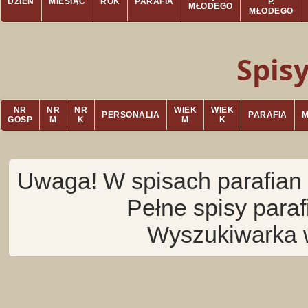
DZIEŃ
MIESIĄC
ROK
PARAFIA
P.
MŁODEGO
MŁODEGO
Spis
NR
NR
NR
WIEK
WIEK
PERSONALIA
PARAFIA
GOSP
M
K
M
K
Uwaga! W spisach parafian 
Pełne spisy para
Wyszukiwarka 