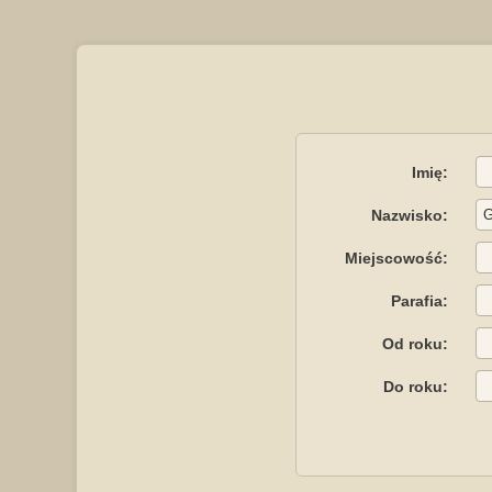
Imię:
Nazwisko:
Miejscowość:
Parafia:
Od roku:
Do roku: