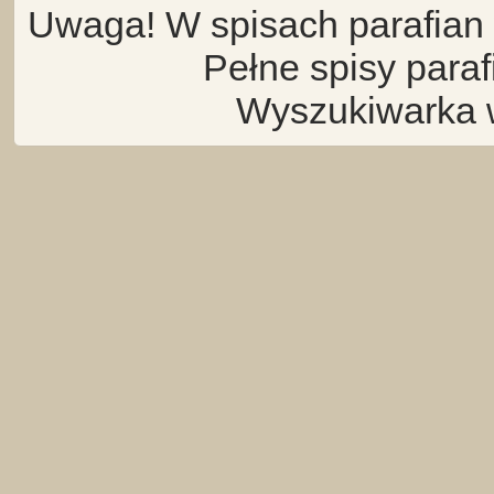
Uwaga! W spisach parafian 
Pełne spisy para
Wyszukiwarka 