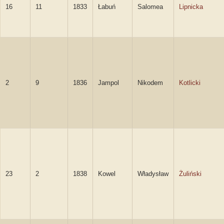
16
11
1833
Łabuń
Salomea
Lipnicka
2
9
1836
Jampol
Nikodem
Kotlicki
23
2
1838
Kowel
Władysław
Żuliński