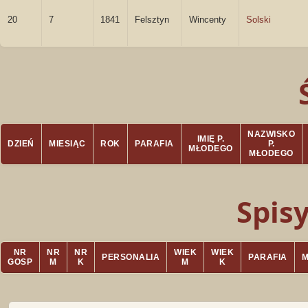
20
7
1841
Felsztyn
Wincenty
Solski
NAZWISKO
IMIĘ P.
DZIEŃ
MIESIĄC
ROK
PARAFIA
P.
MŁODEGO
MŁODEGO
Spis
NR
NR
NR
WIEK
WIEK
PERSONALIA
PARAFIA
GOSP
M
K
M
K