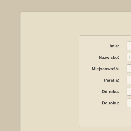
Imię:
Nazwisko:
Miejscowość:
Parafia:
Od roku:
Do roku: