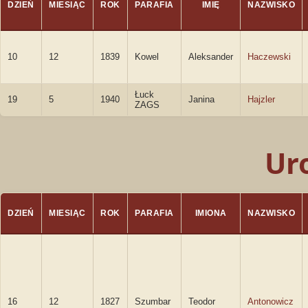
DZIEŃ
MIESIĄC
ROK
PARAFIA
IMIĘ
NAZWISKO
10
12
1839
Kowel
Aleksander
Haczewski
Łuck
19
5
1940
Janina
Hajzler
ZAGS
Ur
DZIEŃ
MIESIĄC
ROK
PARAFIA
IMIONA
NAZWISKO
16
12
1827
Szumbar
Teodor
Antonowicz