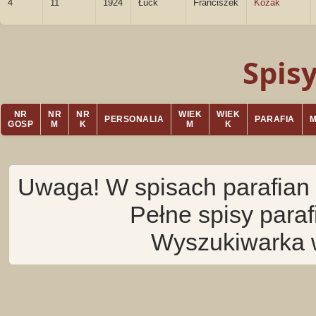
4
11
1924
Łuck
Franciszek
Kozak
Spis
NR
NR
NR
WIEK
WIEK
PERSONALIA
PARAFIA
GOSP
M
K
M
K
Uwaga! W spisach parafian 
Pełne spisy para
Wyszukiwarka 