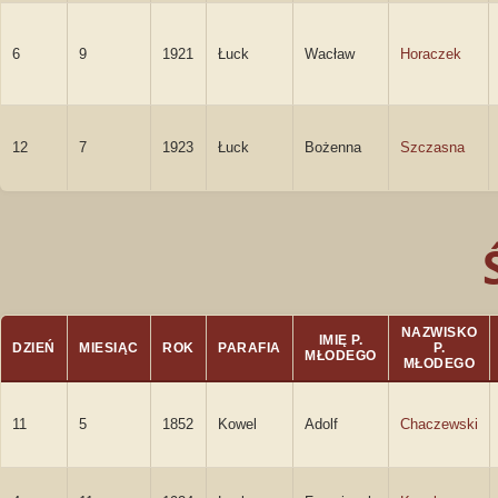
6
9
1921
Łuck
Wacław
Horaczek
12
7
1923
Łuck
Bożenna
Szczasna
NAZWISKO
IMIĘ P.
DZIEŃ
MIESIĄC
ROK
PARAFIA
P.
MŁODEGO
MŁODEGO
11
5
1852
Kowel
Adolf
Chaczewski