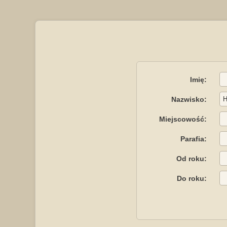
Imię:
Nazwisko:
Miejscowość:
Parafia:
Od roku:
Do roku: