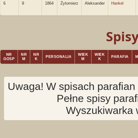
6
9
1864
Żytomierz
Aleksander
Hankel
Spis
NR
NR
NR
WIEK
WIEK
PERSONALIA
PARAFIA
GOSP
M
K
M
K
Uwaga! W spisach parafian 
Pełne spisy para
Wyszukiwarka 