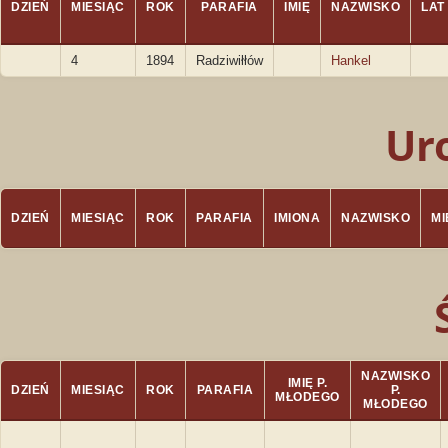
DZIEŃ
MIESIĄC
ROK
PARAFIA
IMIĘ
NAZWISKO
LAT
4
1894
Radziwiłłów
Hankel
Ur
DZIEŃ
MIESIĄC
ROK
PARAFIA
IMIONA
NAZWISKO
M
NAZWISKO
IMIĘ P.
DZIEŃ
MIESIĄC
ROK
PARAFIA
P.
MŁODEGO
MŁODEGO