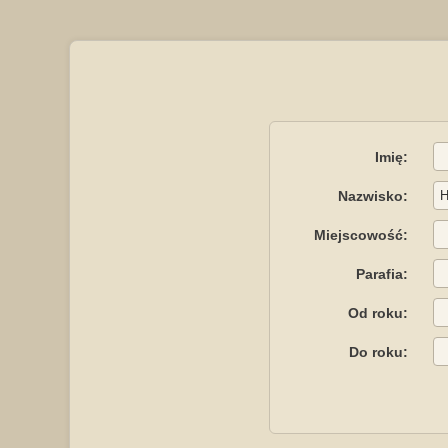
Imię:
Nazwisko:
Miejscowość:
Parafia:
Od roku:
Do roku: