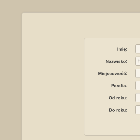
Imię:
Nazwisko:
Miejscowość:
Parafia:
Od roku:
Do roku: