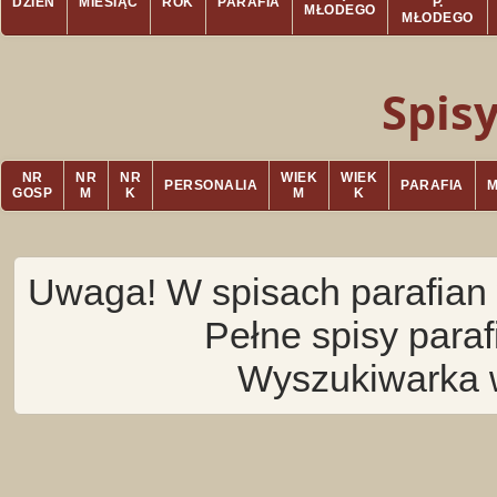
DZIEŃ
MIESIĄC
ROK
PARAFIA
P.
MŁODEGO
MŁODEGO
Spis
NR
NR
NR
WIEK
WIEK
PERSONALIA
PARAFIA
GOSP
M
K
M
K
Uwaga! W spisach parafian 
Pełne spisy para
Wyszukiwarka 