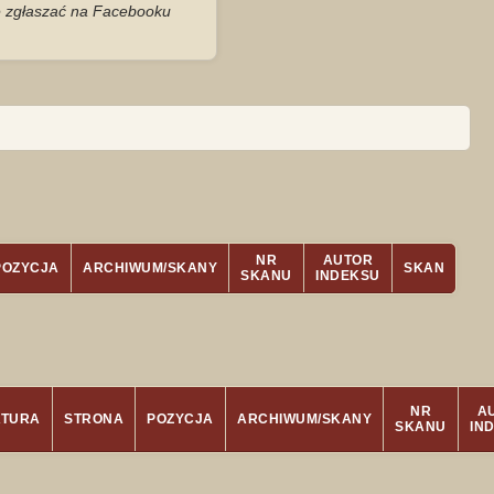
je zgłaszać na Facebooku
NR
AUTOR
POZYCJA
ARCHIWUM/SKANY
SKAN
SKANU
INDEKSU
NR
A
ATURA
STRONA
POZYCJA
ARCHIWUM/SKANY
SKANU
IN