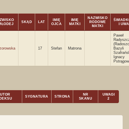
NAZWISKO
ZWISKO
IMIĘ
IMIĘ
ŚWIADK
SKĄD
LAT
RODOWE
 MŁODEJ
OJCA
MATKI
I UWA
MATKI
Paweł
Radyszc
(Radoszc
zorowska
17
Stefan
Matrona
Bazyli
Szafrańsk
Ignacy
Pstrągow
UTOR
NR
UWAGI
SYGNATURA
STRONA
NDEKSU
SKANU
2