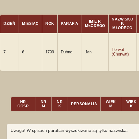
NAZWISKO
IMIĘ P.
DZIEŃ
MIESIĄC
ROK
PARAFIA
P.
MŁODEGO
MŁODEGO
Horwat
7
6
1799
Dubno
Jan
(Chorwat)
NR
NR
NR
WIEK
WIEK
PERSONALIA
GOSP
M
K
M
K
Uwaga! W spisach parafian wyszukiwane są tylko nazwiska.