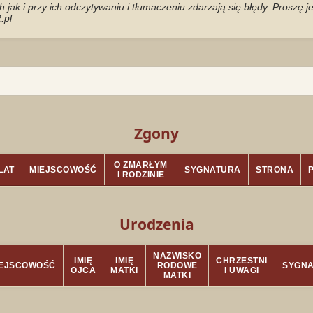
jak i przy ich odczytywaniu i tłumaczeniu zdarzają się błędy. Proszę 
.pl
Zgony
O ZMARŁYM
LAT
MIEJSCOWOŚĆ
SYGNATURA
STRONA
I RODZINIE
Urodzenia
NAZWISKO
IMIĘ
IMIĘ
CHRZESTNI
IEJSCOWOŚĆ
RODOWE
SYGN
OJCA
MATKI
I UWAGI
MATKI