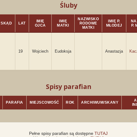
Śluby
NAZWISKO
IMIĘ
IMIĘ
IMIĘ P.
NA
SKĄD
LAT
RODOWE
OJCA
MATKI
MŁODEJ
P.
MATKI
19
Wojciech
Eudoksja
Anastazja
Kac
Spisy parafian
A
PARAFIA
MIEJSCOWOŚĆ
ROK
ARCHIWUM/SKANY
I
Pełne spisy parafian są dostępne
TUTAJ