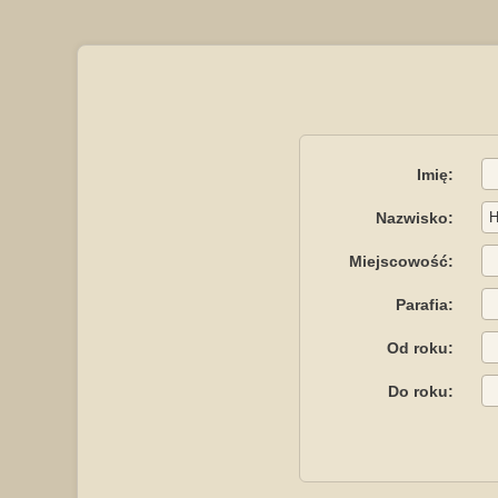
Imię:
Nazwisko:
Miejscowość:
Parafia:
Od roku:
Do roku: