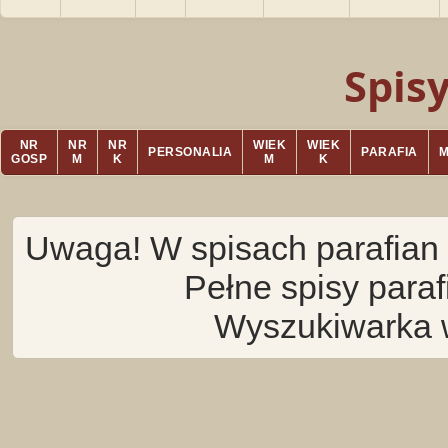
Spis
NR
NR
NR
WIEK
WIEK
PERSONALIA
PARAFIA
GOSP
M
K
M
K
Uwaga! W spisach parafian 
Pełne spisy para
Wyszukiwarka 