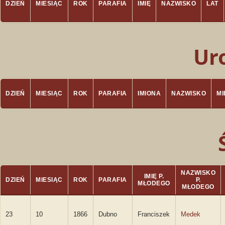
DZIEŃ
MIESIĄC
ROK
PARAFIA
IMIĘ
NAZWISKO
LAT
Ur
DZIEŃ
MIESIĄC
ROK
PARAFIA
IMIONA
NAZWISKO
M
NAZWISKO
IMIĘ P.
DZIEŃ
MIESIĄC
ROK
PARAFIA
P.
MŁODEGO
MŁODEGO
23
10
1866
Dubno
Franciszek
Medek