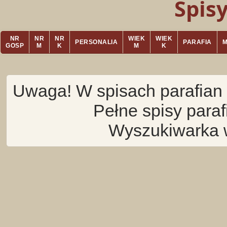
Spis
NR
NR
NR
WIEK
WIEK
PERSONALIA
PARAFIA
GOSP
M
K
M
K
Uwaga! W spisach parafian 
Pełne spisy para
Wyszukiwarka 