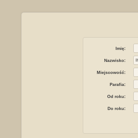
Imię:
Nazwisko:
Miejscowość:
Parafia:
Od roku:
Do roku: