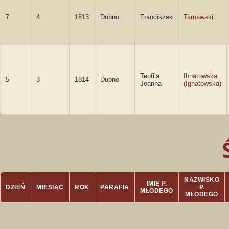
7
4
1813
Dubno
Franciszek
Tarnawski
Teofila
Ihnatowska
5
3
1814
Dubno
Joanna
(Ignatowska)
NAZWISKO
IMIĘ P.
DZIEŃ
MIESIĄC
ROK
PARAFIA
P.
MŁODEGO
MŁODEGO