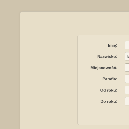
Imię:
Nazwisko:
Miejscowość:
Parafia:
Od roku:
Do roku: