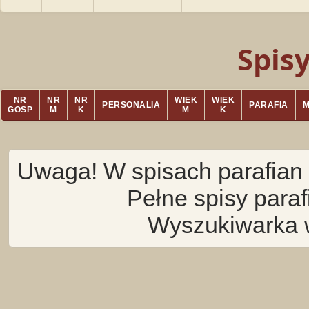
Spis
NR
NR
NR
WIEK
WIEK
PERSONALIA
PARAFIA
GOSP
M
K
M
K
Uwaga! W spisach parafian 
Pełne spisy para
Wyszukiwarka 