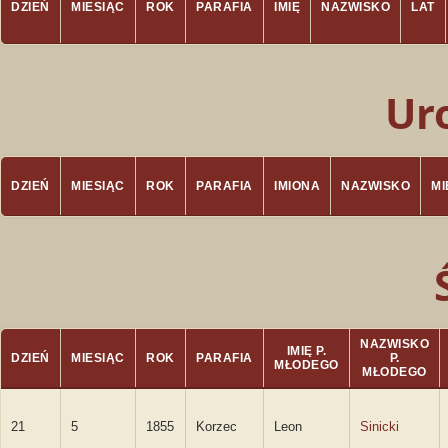
DZIEŃ
MIESIĄC
ROK
PARAFIA
IMIĘ
NAZWISKO
LAT
Ur
DZIEŃ
MIESIĄC
ROK
PARAFIA
IMIONA
NAZWISKO
M
NAZWISKO
IMIĘ P.
DZIEŃ
MIESIĄC
ROK
PARAFIA
P.
MŁODEGO
MŁODEGO
21
5
1855
Korzec
Leon
Sinicki