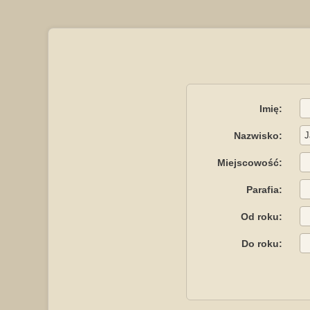
Imię:
Nazwisko:
Miejscowość:
Parafia:
Od roku:
Do roku: