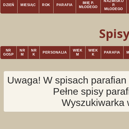
NAZWISKO
IMIĘ P.
DZIEŃ
MIESIĄC
ROK
PARAFIA
P.
MŁODEGO
MŁODEGO
Spis
NR
NR
NR
WIEK
WIEK
PERSONALIA
PARAFIA
GOSP
M
K
M
K
Uwaga! W spisach parafian 
Pełne spisy para
Wyszukiwarka 