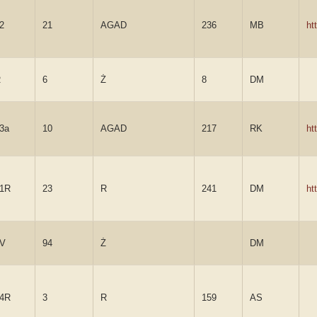
2
21
AGAD
236
MB
ht
R
6
Ż
8
DM
3a
10
AGAD
217
RK
ht
1R
23
R
241
DM
ht
4V
94
Ż
DM
4R
3
R
159
AS