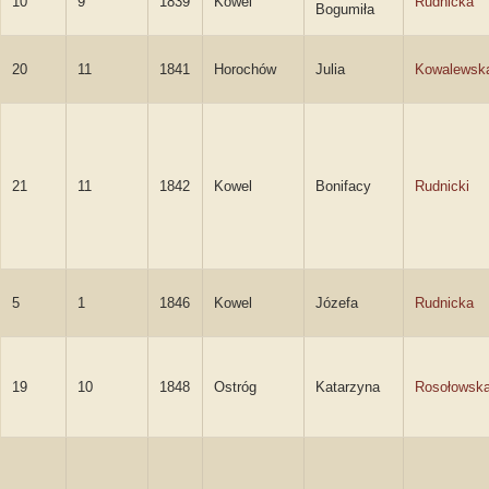
10
9
1839
Kowel
Rudnicka
Bogumiła
20
11
1841
Horochów
Julia
Kowalewsk
21
11
1842
Kowel
Bonifacy
Rudnicki
5
1
1846
Kowel
Józefa
Rudnicka
19
10
1848
Ostróg
Katarzyna
Rosołowsk