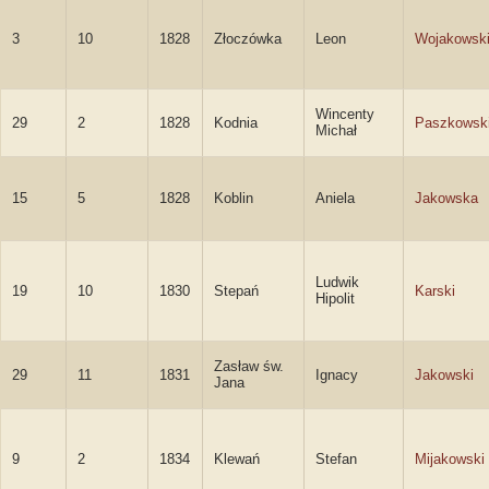
3
10
1828
Złoczówka
Leon
Wojakowsk
Wincenty
29
2
1828
Kodnia
Paszkowsk
Michał
15
5
1828
Koblin
Aniela
Jakowska
Ludwik
19
10
1830
Stepań
Karski
Hipolit
Zasław św.
29
11
1831
Ignacy
Jakowski
Jana
9
2
1834
Klewań
Stefan
Mijakowski