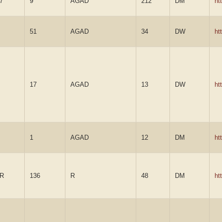
7
9
AGAD
212
DM
ht
51
AGAD
34
DW
ht
17
AGAD
13
DW
ht
1
AGAD
12
DM
ht
7R
136
R
48
DM
ht