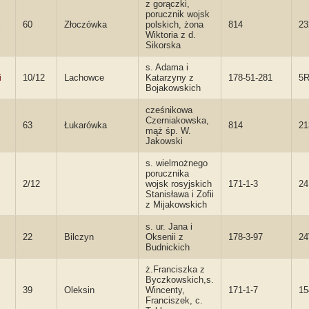
z gorączki,
porucznik wojsk
i
60
Złoczówka
polskich, żona
814
23
Wiktoria z d.
Sikorska
s. Adama i
i
10/12
Lachowce
Katarzyny z
178-51-281
5
Bojakowskich
cześnikowa
Czerniakowska,
63
Łukarówka
814
21
mąż śp. W.
Jakowski
s. wielmożnego
porucznika
2/12
wojsk rosyjskich
171-1-3
24
Stanisława i Zofii
z Mijakowskich
s. ur. Jana i
22
Bilczyn
Oksenii z
178-3-97
2
Budnickich
ż.Franciszka z
Byczkowskich,s.
39
Oleksin
Wincenty,
171-1-7
15
Franciszek, c.