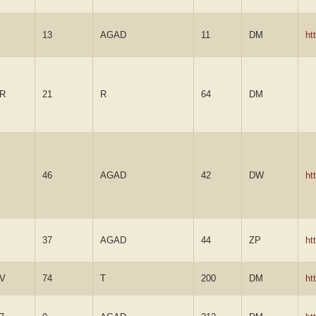
13
AGAD
11
DM
ht
7R
21
R
64
DM
46
AGAD
42
DW
ht
37
AGAD
44
ZP
ht
4V
74
T
200
DM
ht