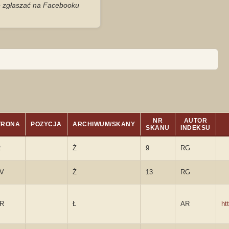
je zgłaszać na Facebooku
NR
AUTOR
TRONA
POZYCJA
ARCHIWUM/SKANY
SKANU
INDEKSU
R
Ż
9
RG
0V
Ż
13
RG
5R
Ł
AR
ht