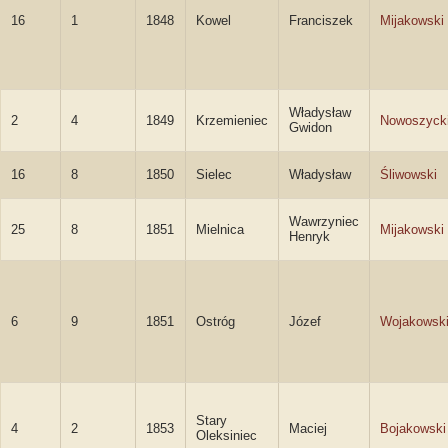
16
1
1848
Kowel
Franciszek
Mijakowski
Władysław
2
4
1849
Krzemieniec
Nowoszyck
Gwidon
16
8
1850
Sielec
Władysław
Śliwowski
Wawrzyniec
25
8
1851
Mielnica
Mijakowski
Henryk
6
9
1851
Ostróg
Józef
Wojakowsk
Stary
4
2
1853
Maciej
Bojakowski
Oleksiniec