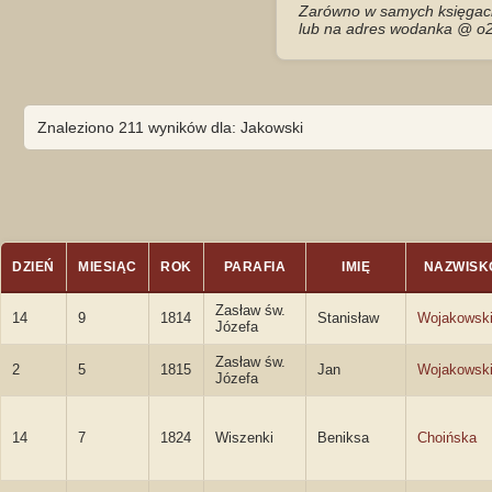
Zarówno w samych księgach 
lub na adres wodanka @ o2
Znaleziono 211 wyników dla: Jakowski
DZIEŃ
MIESIĄC
ROK
PARAFIA
IMIĘ
NAZWISK
Zasław św.
14
9
1814
Stanisław
Wojakowsk
Józefa
Zasław św.
2
5
1815
Jan
Wojakowsk
Józefa
14
7
1824
Wiszenki
Beniksa
Choińska