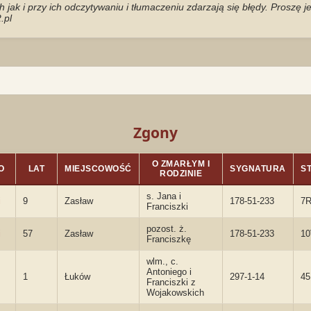
jak i przy ich odczytywaniu i tłumaczeniu zdarzają się błędy. Proszę 
.pl
Zgony
O ZMARŁYM I
O
LAT
MIEJSCOWOŚĆ
SYGNATURA
S
RODZINIE
s. Jana i
i
9
Zasław
178-51-233
7
Franciszki
pozost. ż.
i
57
Zasław
178-51-233
1
Franciszkę
wlm., c.
Antoniego i
1
Łuków
297-1-14
4
Franciszki z
Wojakowskich