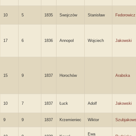
10
5
1835
Swojczów
Stanisław
Fedorowicz
17
6
1836
Annopol
Wojciech
Jakowski
15
9
1837
Horochów
Arabska
10
7
1837
Łuck
Adolf
Jakowski
9
9
1837
Krzemieniec
Wiktor
Szubjakows
Ewa