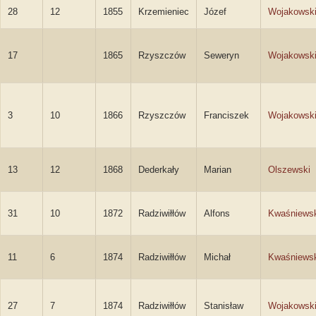
28
12
1855
Krzemieniec
Józef
Wojakowsk
17
1865
Rzyszczów
Seweryn
Wojakowsk
3
10
1866
Rzyszczów
Franciszek
Wojakowsk
13
12
1868
Dederkały
Marian
Olszewski
31
10
1872
Radziwiłłów
Alfons
Kwaśniews
11
6
1874
Radziwiłłów
Michał
Kwaśniews
27
7
1874
Radziwiłłów
Stanisław
Wojakowsk