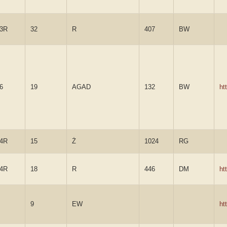
3R
32
R
407
BW
6
19
AGAD
132
BW
ht
4R
15
Ż
1024
RG
4R
18
R
446
DM
ht
9
EW
ht