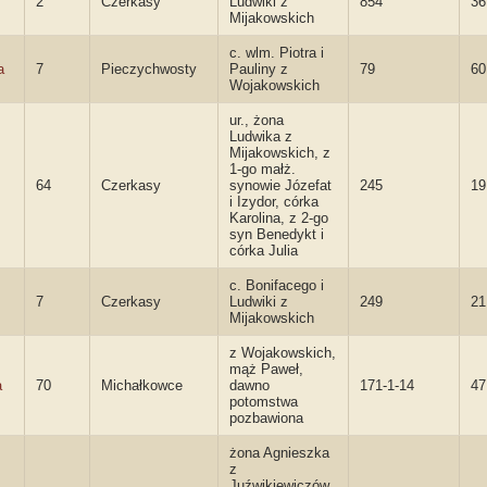
2
Czerkasy
Ludwiki z
854
36
Mijakowskich
c. wlm. Piotra i
a
7
Pieczychwosty
Pauliny z
79
60
Wojakowskich
ur., żona
Ludwika z
Mijakowskich, z
1-go małż.
64
Czerkasy
synowie Józefat
245
19
i Izydor, córka
Karolina, z 2-go
syn Benedykt i
córka Julia
c. Bonifacego i
7
Czerkasy
Ludwiki z
249
21
Mijakowskich
z Wojakowskich,
mąż Paweł,
a
70
Michałkowce
dawno
171-1-14
4
potomstwa
pozbawiona
żona Agnieszka
z
Juźwikiewiczów,