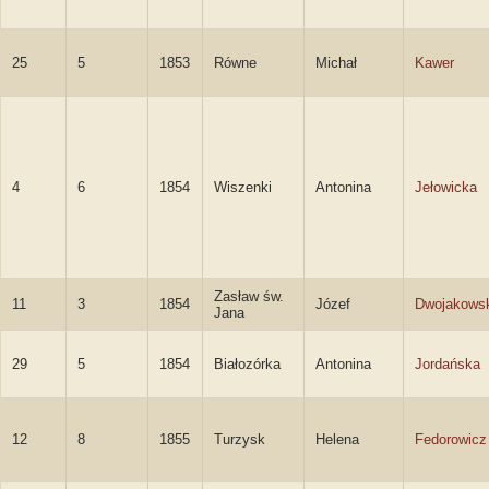
25
5
1853
Równe
Michał
Kawer
4
6
1854
Wiszenki
Antonina
Jełowicka
Zasław św.
11
3
1854
Józef
Dwojakows
Jana
29
5
1854
Białozórka
Antonina
Jordańska
12
8
1855
Turzysk
Helena
Fedorowicz