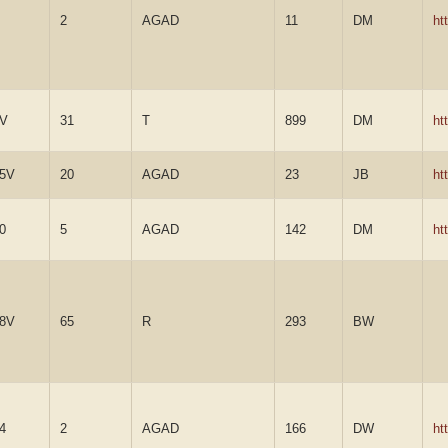
2
AGAD
11
DM
ht
7V
31
T
899
DM
ht
5V
20
AGAD
23
JB
ht
0
5
AGAD
142
DM
ht
8V
65
R
293
BW
4
2
AGAD
166
DW
ht