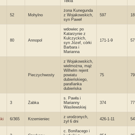
Tekla
żona Kunegunda
52
Mohylno
z Wojakowskich,
597
18
syn Paweł
wdowiec po
Katarzynie z
Kulczyckich,
80
Annopol
171-1-9
5
syn Józef, córki
Barbara i
Marianna
z Wojakowskich,
wielmożna, mąż
Wilhelm rejent
Pieczychwosty
powiatu
75
79
dubieńskiego,
parafianka
dubieńska
s. Pawła i
3
Żabka
Marianny
374
77
Wasilewskiej
z urodzonych,
ki
6/365
Krzemieniec
426-1-11
5
żył 6 dni
c. Bonifacego i