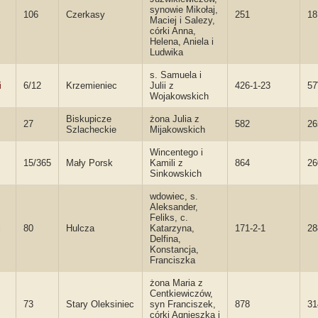
synowie Mikołaj,
106
Czerkasy
251
18
Maciej i Salezy,
córki Anna,
Helena, Aniela i
Ludwika
s. Samuela i
i
6/12
Krzemieniec
Julii z
426-1-23
5
Wojakowskich
Biskupicze
żona Julia z
27
582
26
Szlacheckie
Mijakowskich
Wincentego i
15/365
Mały Porsk
Kamili z
864
26
Sinkowskich
wdowiec, s.
Aleksander,
Feliks, c.
i
80
Hulcza
Katarzyna,
171-2-1
28
Delfina,
Konstancja,
Franciszka
żona Maria z
Centkiewiczów,
73
Stary Oleksiniec
syn Franciszek,
878
31
córki Agnieszka i