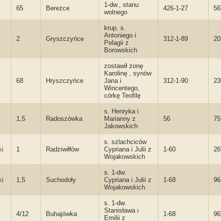
1-dw., stanu
i
65
Bereżce
426-1-27
5
wolnego
krup, s.
Antoniego i
i
2
Gryszczyńce
312-1-89
20
Pelagii z
Borowskich
zostawił żonę
Karolinę , synów
i
68
Hryszczyńce
Jana i
312-1-90
23
Wincentego,
córkę Teofilę
s. Henryka i
1,5
Radoszówka
Marianny z
56
75
Jakowskich
s. szlachciców
ki
1
Radziwiłłów
Cypriana i Julii z
1-60
2
Wojakowskich
s. 1-dw.
ki
1,5
Suchodoły
Cypriana i Julii z
1-68
9
Wojakowskich
s. 1-dw.
Stanisława i
i
4/12
Buhajówka
1-68
9
Emilii z