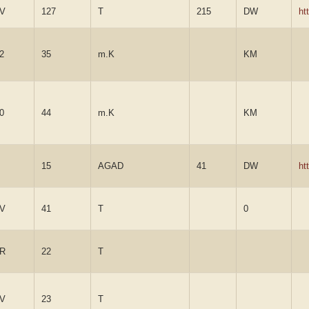
6V
127
T
215
DW
ht
2
35
m.K
KM
0
44
m.K
KM
15
AGAD
41
DW
ht
6V
41
T
0
6R
22
T
6V
23
T