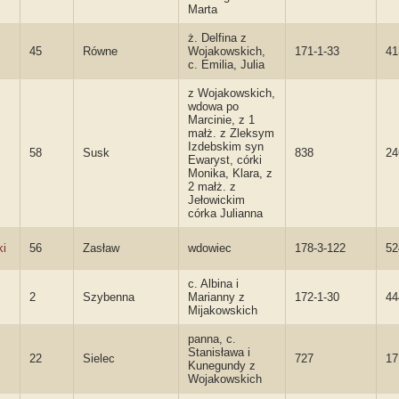
Marta
ż. Delfina z
45
Równe
Wojakowskich,
171-1-33
41
c. Emilia, Julia
z Wojakowskich,
wdowa po
Marcinie, z 1
małż. z Zleksym
Izdebskim syn
58
Susk
838
24
Ewaryst, córki
Monika, Klara, z
2 małż. z
Jełowickim
córka Julianna
ki
56
Zasław
wdowiec
178-3-122
52
c. Albina i
2
Szybenna
Marianny z
172-1-30
44
Mijakowskich
panna, c.
Stanisława i
22
Sielec
727
17
Kunegundy z
Wojakowskich