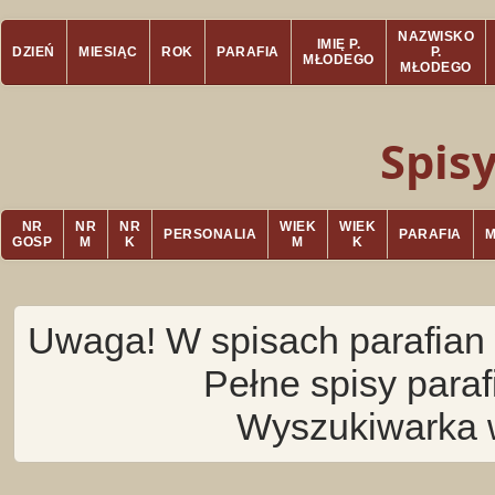
NAZWISKO
IMIĘ P.
DZIEŃ
MIESIĄC
ROK
PARAFIA
P.
MŁODEGO
MŁODEGO
Spis
NR
NR
NR
WIEK
WIEK
PERSONALIA
PARAFIA
GOSP
M
K
M
K
Uwaga! W spisach parafian 
Pełne spisy para
Wyszukiwarka 