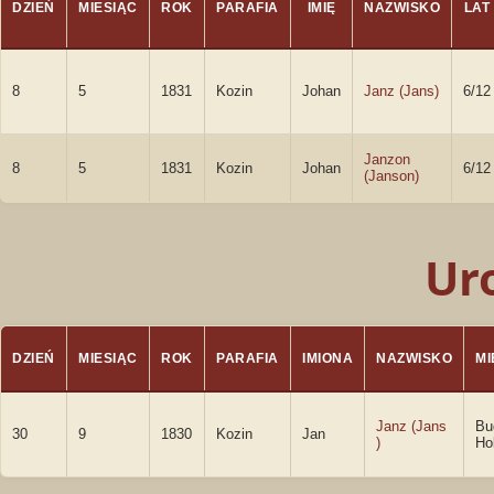
DZIEŃ
MIESIĄC
ROK
PARAFIA
IMIĘ
NAZWISKO
LAT
8
5
1831
Kozin
Johan
Janz (Jans)
6/12
Janzon
8
5
1831
Kozin
Johan
6/12
(Janson)
Ur
DZIEŃ
MIESIĄC
ROK
PARAFIA
IMIONA
NAZWISKO
M
Janz (Jans
Bu
30
9
1830
Kozin
Jan
)
Ho