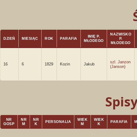
NAZWISKO
IMIĘ P.
DZIEŃ
MIESIĄC
ROK
PARAFIA
P.
MŁODEGO
MŁODEGO
szl. Janzon
16
6
1829
Kozin
Jakub
(Janson)
Spis
NR
NR
NR
WIEK
WIEK
PERSONALIA
PARAFIA
GOSP
M
K
M
K