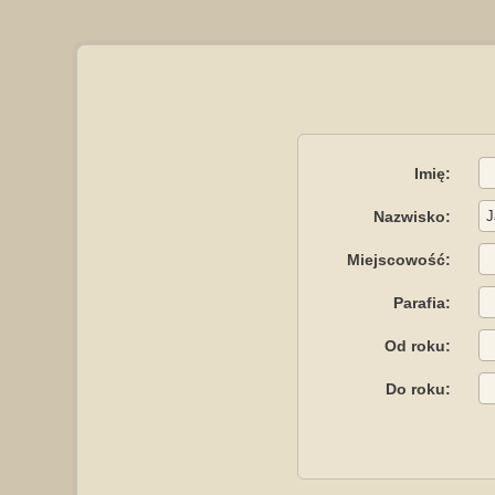
Imię:
Nazwisko:
Miejscowość:
Parafia:
Od roku:
Do roku: