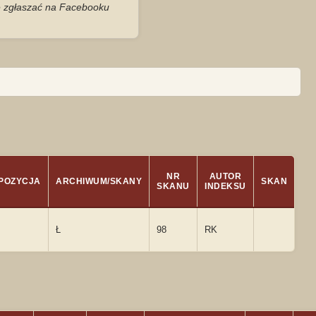
je zgłaszać na Facebooku
NR
AUTOR
POZYCJA
ARCHIWUM/SKANY
SKAN
SKANU
INDEKSU
Ł
98
RK