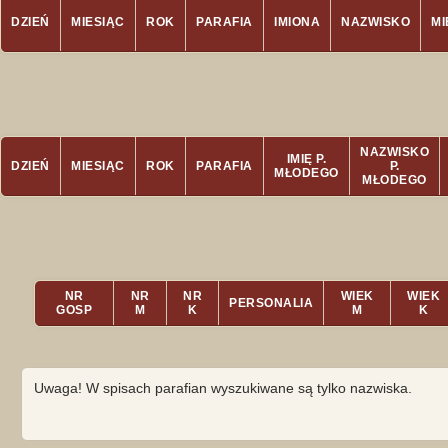
DZIEŃ
MIESIĄC
ROK
PARAFIA
IMIONA
NAZWISKO
M
NAZWISKO
IMIĘ P.
DZIEŃ
MIESIĄC
ROK
PARAFIA
P.
MŁODEGO
MŁODEGO
NR
NR
NR
WIEK
WIEK
PERSONALIA
GOSP
M
K
M
K
Uwaga! W spisach parafian wyszukiwane są tylko nazwiska.