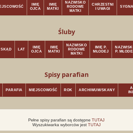
NAZWISKO
IMIĘ
IMIĘ
CHRZESTNI
IEJSCOWOŚĆ
RODOWE
SYGN
OJCA
MATKI
I UWAGI
MATKI
Śluby
NAZWISKO
IMIĘ
IMIĘ
IMIĘ P.
NAZWISK
SKĄD
LAT
RODOWE
OJCA
MATKI
MŁODEJ
P. MŁODE
MATKI
Spisy parafian
A
PARAFIA
MIEJSCOWOŚĆ
ROK
ARCHIWUM/SKANY
I
Pełne spisy parafian są dostępne
TUTAJ
Wyszukiwarka wyborców jest
TUTAJ