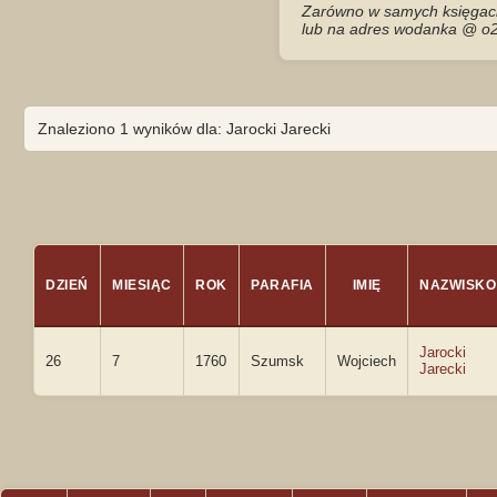
Zarówno w samych księgach 
lub na adres wodanka @ o2
Znaleziono 1 wyników dla: Jarocki Jarecki
DZIEŃ
MIESIĄC
ROK
PARAFIA
IMIĘ
NAZWISKO
Jarocki
26
7
1760
Szumsk
Wojciech
Jarecki