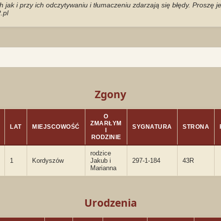
jak i przy ich odczytywaniu i tłumaczeniu zdarzają się błędy. Proszę 
.pl
Zgony
O
ZMARŁYM
LAT
MIEJSCOWOŚĆ
SYGNATURA
STRONA
I
RODZINIE
rodzice
1
Kordyszów
Jakub i
297-1-184
43R
Marianna
Urodzenia