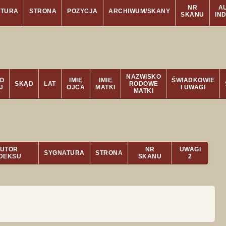
NR
A
ATURA
STRONA
POZYCJA
ARCHIWUM/SKANY
SKANU
IN
NAZWISKO
O
IMIĘ
IMIĘ
ŚWIADKOWIE
SKĄD
LAT
RODOWE
J
OJCA
MATKI
I UWAGI
MATKI
UTOR
NR
UWAGI
SYGNATURA
STRONA
NDEKSU
SKANU
2