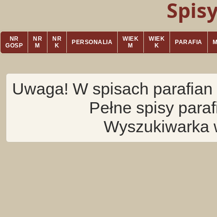
Spis
NR
NR
NR
WIEK
WIEK
PERSONALIA
PARAFIA
GOSP
M
K
M
K
Uwaga! W spisach parafian 
Pełne spisy para
Wyszukiwarka 