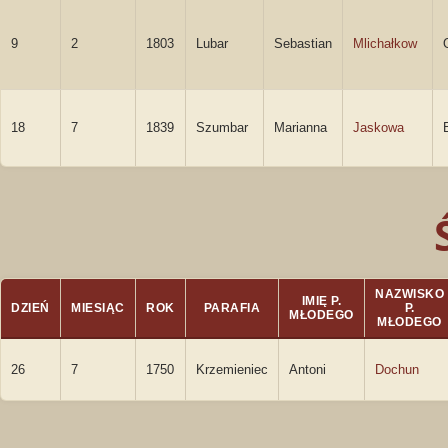
9
2
1803
Lubar
Sebastian
Mlichałkow
18
7
1839
Szumbar
Marianna
Jaskowa
NAZWISKO
IMIĘ P.
DZIEŃ
MIESIĄC
ROK
PARAFIA
P.
MŁODEGO
MŁODEGO
26
7
1750
Krzemieniec
Antoni
Dochun