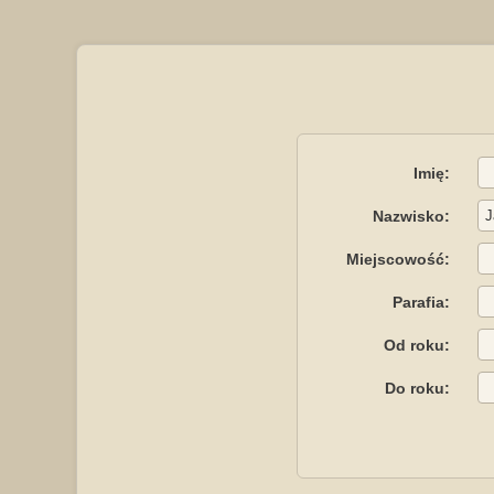
Imię:
Nazwisko:
Miejscowość:
Parafia:
Od roku:
Do roku: