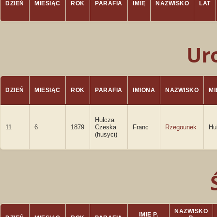
DZIEŃ
MIESIĄC
ROK
PARAFIA
IMIĘ
NAZWISKO
LAT
Ur
DZIEŃ
MIESIĄC
ROK
PARAFIA
IMIONA
NAZWISKO
M
Hulcza
11
6
1879
Czeska
Franc
Rzegounek
Hu
(husyci)
NAZWISKO
IMIĘ P.