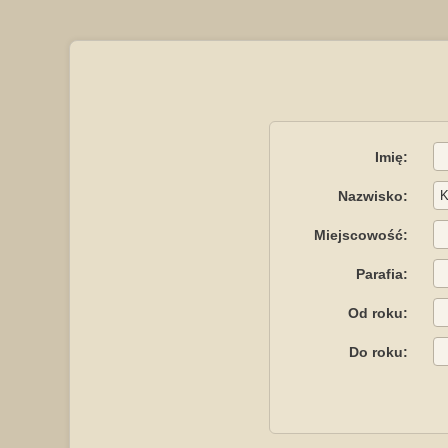
Imię:
Nazwisko:
Miejscowość:
Parafia:
Od roku:
Do roku: