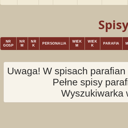
Spis
NR
NR
NR
WIEK
WIEK
PERSONALIA
PARAFIA
GOSP
M
K
M
K
Uwaga! W spisach parafian 
Pełne spisy para
Wyszukiwarka 