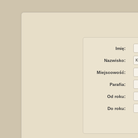
Imię:
Nazwisko:
Miejscowość:
Parafia:
Od roku:
Do roku: