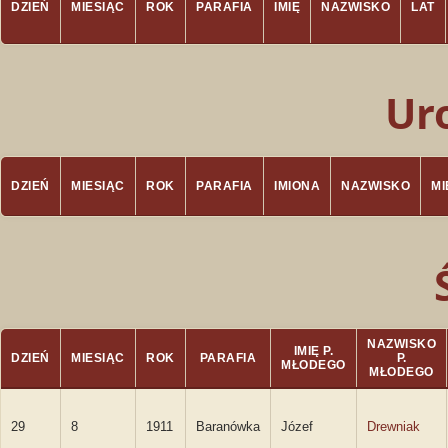
DZIEŃ
MIESIĄC
ROK
PARAFIA
IMIĘ
NAZWISKO
LAT
Ur
DZIEŃ
MIESIĄC
ROK
PARAFIA
IMIONA
NAZWISKO
M
NAZWISKO
IMIĘ P.
DZIEŃ
MIESIĄC
ROK
PARAFIA
P.
MŁODEGO
MŁODEGO
29
8
1911
Baranówka
Józef
Drewniak