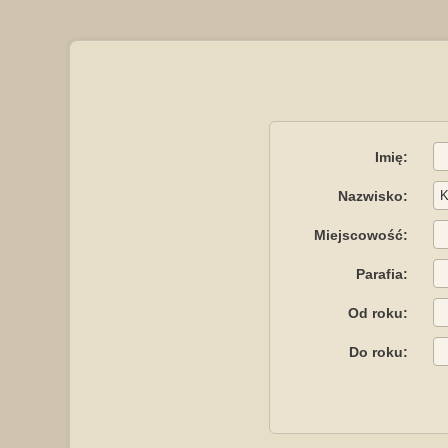
Imię:
Nazwisko:
Miejscowość:
Parafia:
Od roku:
Do roku: