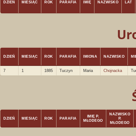
DZIEŃ
MIESIĄC
ROK
PARAFIA
IMIĘ
NAZWISKO
LAT
Ur
DZIEŃ
MIESIĄC
ROK
PARAFIA
IMIONA
NAZWISKO
M
7
1
1885
Tuczyn
Maria
Chojnacka
Tu
NAZWISKO
IMIĘ P.
DZIEŃ
MIESIĄC
ROK
PARAFIA
P.
MŁODEGO
MŁODEGO