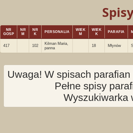
Spis
NR
NR
NR
WIEK
WIEK
PERSONALIA
PARAFIA
GOSP
M
K
M
K
Kilman Maria,
417
102
18
Młynów
panna
Uwaga! W spisach parafian 
Pełne spisy para
Wyszukiwarka 