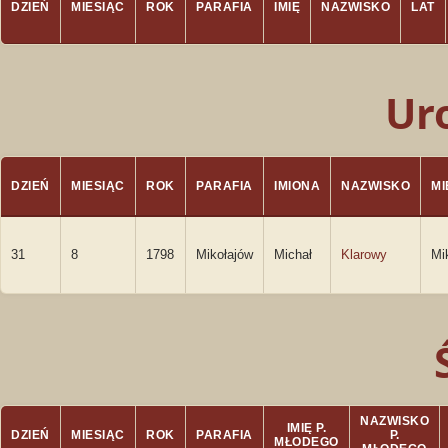
DZIEŃ
MIESIĄC
ROK
PARAFIA
IMIĘ
NAZWISKO
LAT
Ur
DZIEŃ
MIESIĄC
ROK
PARAFIA
IMIONA
NAZWISKO
M
31
8
1798
Mikołajów
Michał
Klarowy
Mi
NAZWISKO
IMIĘ P.
DZIEŃ
MIESIĄC
ROK
PARAFIA
P.
MŁODEGO