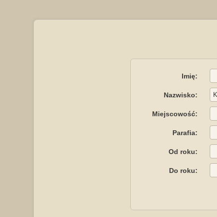
Imię:
Nazwisko:
Miejscowość:
Parafia:
Od roku:
Do roku: