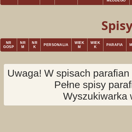
MŁODEGO
Spis
NR
NR
NR
WIEK
WIEK
PERSONALIA
PARAFIA
GOSP
M
K
M
K
Uwaga! W spisach parafian 
Pełne spisy para
Wyszukiwarka 