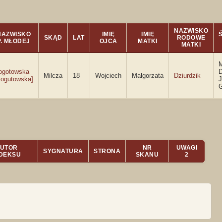
NAZWISKO
NAZWISKO
IMIĘ
IMIĘ
SKĄD
LAT
RODOWE
P. MŁODEJ
OJCA
MATKI
MATKI
M
ogotowska
D
Milcza
18
Wojciech
Małgorzata
Dziurdzik
Kogutowska]
J
G
UTOR
NR
UWAGI
SYGNATURA
STRONA
NDEKSU
SKANU
2