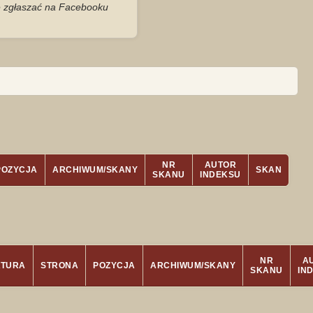
je zgłaszać na Facebooku
NR
AUTOR
POZYCJA
ARCHIWUM/SKANY
SKAN
SKANU
INDEKSU
NR
A
ATURA
STRONA
POZYCJA
ARCHIWUM/SKANY
SKANU
IN