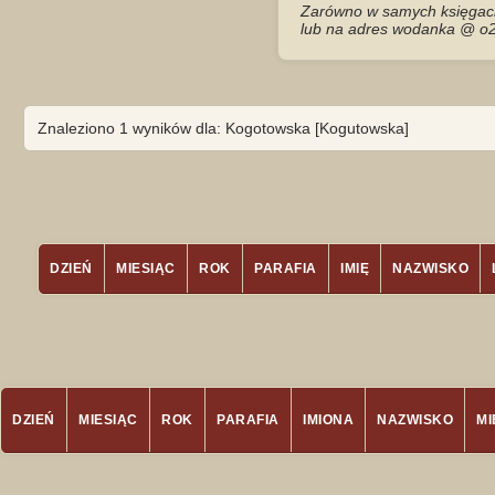
Zarówno w samych księgach 
lub na adres wodanka @ o2
Znaleziono 1 wyników dla: Kogotowska [Kogutowska]
DZIEŃ
MIESIĄC
ROK
PARAFIA
IMIĘ
NAZWISKO
DZIEŃ
MIESIĄC
ROK
PARAFIA
IMIONA
NAZWISKO
M