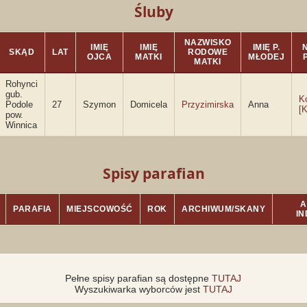
Śluby
NAZWISKO
IMIĘ
IMIĘ
IMIĘ P.
SKĄD
LAT
RODOWE
OJCA
MATKI
MŁODEJ
MATKI
Rohynci
gub.
K
Podole
27
Szymon
Domicela
Przyzimirska
Anna
[
pow.
Winnica
Spisy parafian
A
PARAFIA
MIEJSCOWOŚĆ
ROK
ARCHIWUM/SKANY
I
Pełne spisy parafian są dostępne
TUTAJ
Wyszukiwarka wyborców jest
TUTAJ