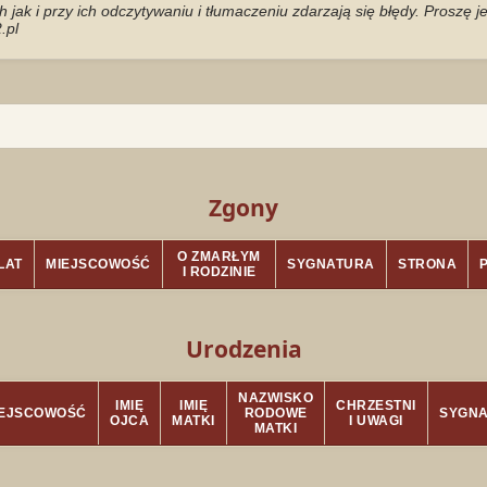
jak i przy ich odczytywaniu i tłumaczeniu zdarzają się błędy. Proszę 
.pl
Zgony
O ZMARŁYM
LAT
MIEJSCOWOŚĆ
SYGNATURA
STRONA
I RODZINIE
Urodzenia
NAZWISKO
IMIĘ
IMIĘ
CHRZESTNI
IEJSCOWOŚĆ
RODOWE
SYGN
OJCA
MATKI
I UWAGI
MATKI