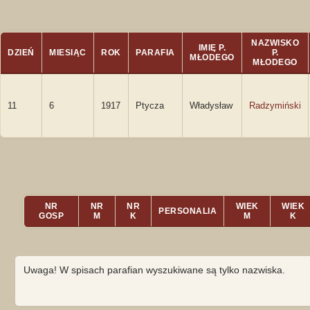
NAZWISKO
IMIĘ P.
DZIEŃ
MIESIĄC
ROK
PARAFIA
P.
MŁODEGO
MŁODEGO
11
6
1917
Ptycza
Władysław
Radzymiński
NR
NR
NR
WIEK
WIEK
PERSONALIA
GOSP
M
K
M
K
Uwaga! W spisach parafian wyszukiwane są tylko nazwiska.