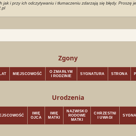
jak i przy ich odczytywaniu i tłumaczeniu zdarzają się błędy. Proszę 
.pl
Zgony
O ZMARŁYM
LAT
MIEJSCOWOŚĆ
SYGNATURA
STRONA
I RODZINIE
Urodzenia
NAZWISKO
IMIĘ
IMIĘ
CHRZESTNI
IEJSCOWOŚĆ
RODOWE
SYGN
OJCA
MATKI
I UWAGI
MATKI