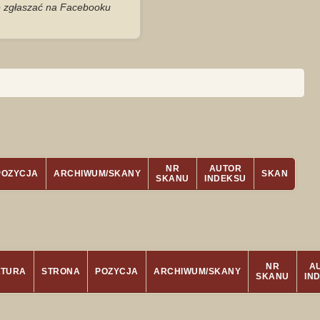
je zgłaszać na Facebooku
NR
AUTOR
POZYCJA
ARCHIWUM/SKANY
SKAN
SKANU
INDEKSU
NR
A
ATURA
STRONA
POZYCJA
ARCHIWUM/SKANY
SKANU
IN