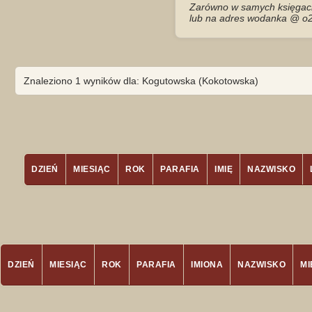
Zarówno w samych księgach 
lub na adres wodanka @ o2
Znaleziono 1 wyników dla: Kogutowska (Kokotowska)
DZIEŃ
MIESIĄC
ROK
PARAFIA
IMIĘ
NAZWISKO
DZIEŃ
MIESIĄC
ROK
PARAFIA
IMIONA
NAZWISKO
M