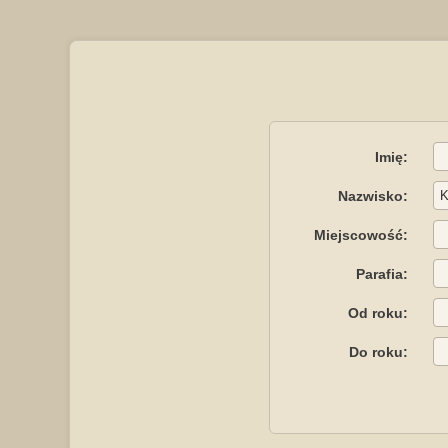
Imię:
Nazwisko:
Miejscowość:
Parafia:
Od roku:
Do roku: