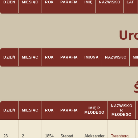
DZIEŃ
MIESIĄC
ROK
PARAFIA
IMIĘ
NAZWISKO
LAT
Ur
DZIEŃ
MIESIĄC
ROK
PARAFIA
IMIONA
NAZWISKO
M
NAZWISKO
IMIĘ P.
DZIEŃ
MIESIĄC
ROK
PARAFIA
P.
MŁODEGO
MŁODEGO
23
2
1854
Stepań
Aleksander
Tyrenberg