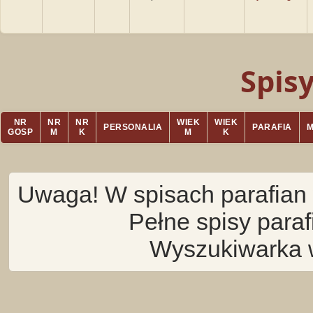
Spis
NR
NR
NR
WIEK
WIEK
PERSONALIA
PARAFIA
GOSP
M
K
M
K
Uwaga! W spisach parafian 
Pełne spisy para
Wyszukiwarka 