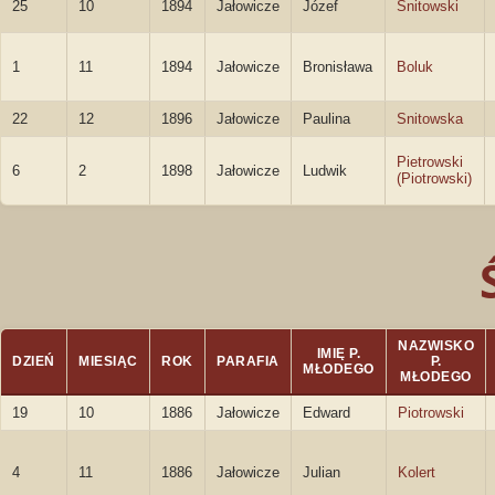
25
10
1894
Jałowicze
Józef
Snitowski
1
11
1894
Jałowicze
Bronisława
Boluk
22
12
1896
Jałowicze
Paulina
Snitowska
Pietrowski
6
2
1898
Jałowicze
Ludwik
(Piotrowski)
NAZWISKO
IMIĘ P.
DZIEŃ
MIESIĄC
ROK
PARAFIA
P.
MŁODEGO
MŁODEGO
19
10
1886
Jałowicze
Edward
Piotrowski
4
11
1886
Jałowicze
Julian
Kolert