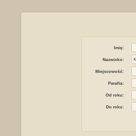
Imię:
Nazwisko:
Miejscowość:
Parafia:
Od roku:
Do roku: