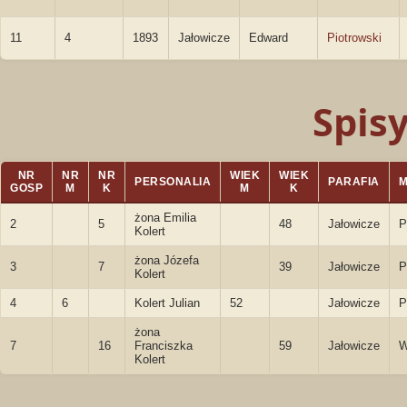
11
4
1893
Jałowicze
Edward
Piotrowski
Spis
NR
NR
NR
WIEK
WIEK
PERSONALIA
PARAFIA
GOSP
M
K
M
K
żona Emilia
2
5
48
Jałowicze
P
Kolert
żona Józefa
3
7
39
Jałowicze
P
Kolert
4
6
Kolert Julian
52
Jałowicze
P
żona
7
16
Franciszka
59
Jałowicze
W
Kolert