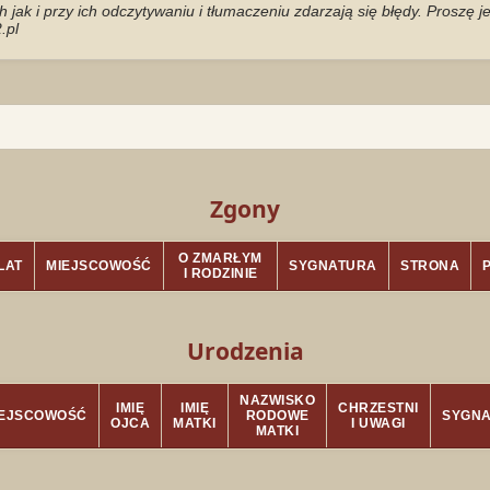
jak i przy ich odczytywaniu i tłumaczeniu zdarzają się błędy. Proszę 
.pl
Zgony
O ZMARŁYM
LAT
MIEJSCOWOŚĆ
SYGNATURA
STRONA
I RODZINIE
Urodzenia
NAZWISKO
IMIĘ
IMIĘ
CHRZESTNI
IEJSCOWOŚĆ
RODOWE
SYGN
OJCA
MATKI
I UWAGI
MATKI