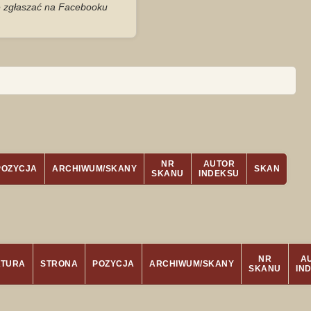
je zgłaszać na Facebooku
NR
AUTOR
POZYCJA
ARCHIWUM/SKANY
SKAN
SKANU
INDEKSU
NR
A
ATURA
STRONA
POZYCJA
ARCHIWUM/SKANY
SKANU
IN