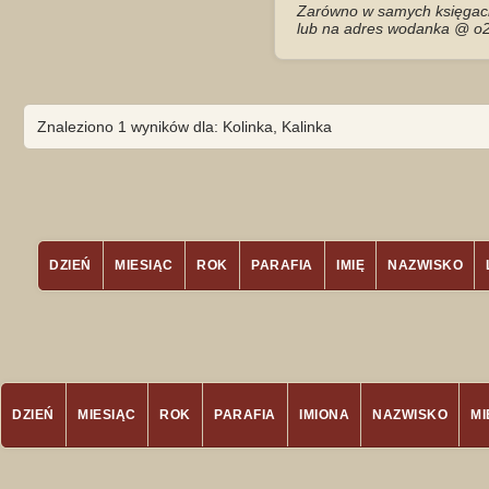
Zarówno w samych księgach 
lub na adres wodanka @ o2
Znaleziono 1 wyników dla: Kolinka, Kalinka
DZIEŃ
MIESIĄC
ROK
PARAFIA
IMIĘ
NAZWISKO
DZIEŃ
MIESIĄC
ROK
PARAFIA
IMIONA
NAZWISKO
M