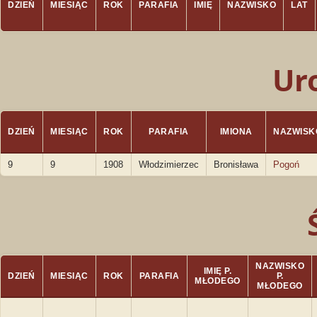
DZIEŃ
MIESIĄC
ROK
PARAFIA
IMIĘ
NAZWISKO
LAT
Ur
DZIEŃ
MIESIĄC
ROK
PARAFIA
IMIONA
NAZWISK
9
9
1908
Włodzimierzec
Bronisława
Pogoń
NAZWISKO
IMIĘ P.
DZIEŃ
MIESIĄC
ROK
PARAFIA
P.
MŁODEGO
MŁODEGO