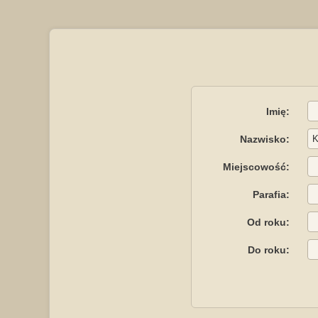
Imię:
Nazwisko:
Miejscowość:
Parafia:
Od roku:
Do roku: