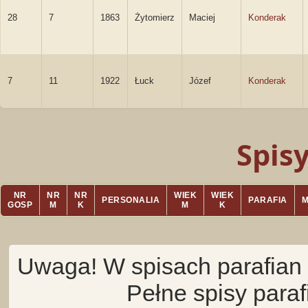
28
7
1863
Żytomierz
Maciej
Konderak
7
11
1922
Łuck
Józef
Konderak
Spis
NR
NR
NR
WIEK
WIEK
PERSONALIA
PARAFIA
GOSP
M
K
M
K
Uwaga! W spisach parafian 
Pełne spisy para