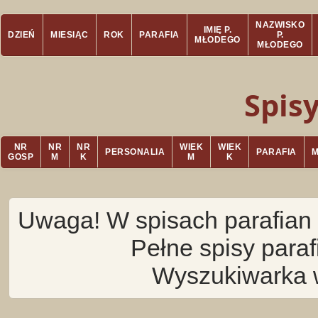
NAZWISKO
IMIĘ P.
DZIEŃ
MIESIĄC
ROK
PARAFIA
P.
MŁODEGO
MŁODEGO
Spis
NR
NR
NR
WIEK
WIEK
PERSONALIA
PARAFIA
GOSP
M
K
M
K
Uwaga! W spisach parafian 
Pełne spisy para
Wyszukiwarka 