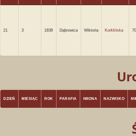
21
3
1838
Dąbrowica
Wiktoria
Korklińska
7
Ur
DZIEŃ
MIESIĄC
ROK
PARAFIA
IMIONA
NAZWISKO
M