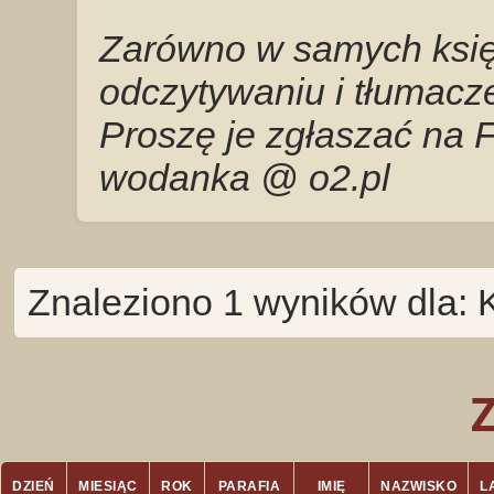
Zarówno w samych księg
odczytywaniu i tłumacze
Proszę je zgłaszać na 
wodanka @ o2.pl
Znaleziono 1 wyników dla: 
DZIEŃ
MIESIĄC
ROK
PARAFIA
IMIĘ
NAZWISKO
L