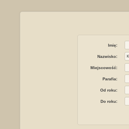
Imię:
Nazwisko:
Miejscowość:
Parafia:
Od roku:
Do roku: