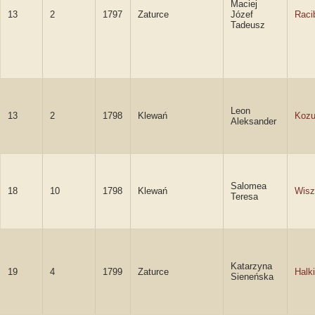
Maciej
13
2
1797
Zaturce
Józef
Raci
Tadeusz
Leon
13
2
1798
Klewań
Kozu
Aleksander
Salomea
18
10
1798
Klewań
Wisz
Teresa
Katarzyna
19
4
1799
Zaturce
Halk
Sieneńska