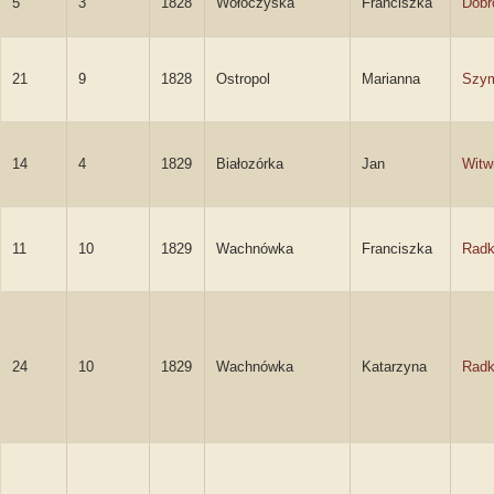
5
3
1828
Wołoczyska
Franciszka
Dobr
21
9
1828
Ostropol
Marianna
Szy
14
4
1829
Białozórka
Jan
Witw
11
10
1829
Wachnówka
Franciszka
Rad
24
10
1829
Wachnówka
Katarzyna
Rad