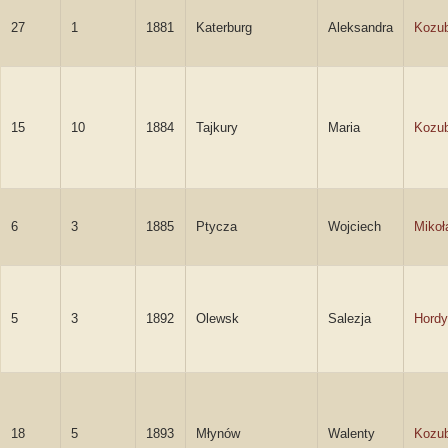
27
1
1881
Katerburg
Aleksandra
Kozu
15
10
1884
Tajkury
Maria
Kozu
6
3
1885
Ptycza
Wojciech
Mikoł
5
3
1892
Olewsk
Salezja
Hord
18
5
1893
Młynów
Walenty
Kozu