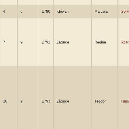
4
6
1790
Klewań
Marcela
Gołk
7
9
1791
Zaturce
Regina
Rząr
18
9
1793
Zaturce
Teodor
Tuńs