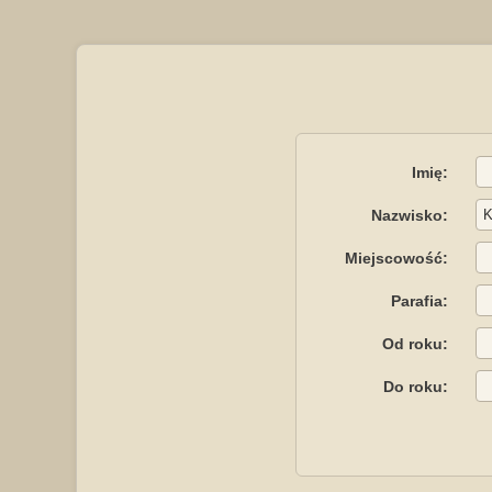
Imię:
Nazwisko:
Miejscowość:
Parafia:
Od roku:
Do roku: