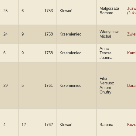
Małgorzata
Juzw
25
6
1753
Klewań
Barbara
(Juź
Władysław
24
9
1758
Krzemieniec
Zwie
Michał
Anna
6
9
1758
Krzemieniec
Teresa
Kami
Joanna
Filip
Nereusz
29
5
1761
Krzemieniec
Bara
Antoni
Onufry
4
12
1762
Klewań
Barbara
Koz