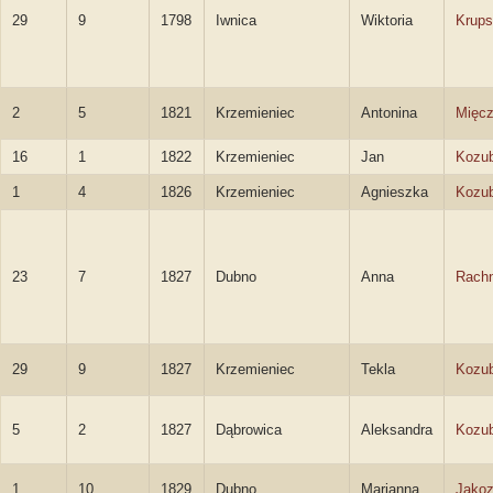
29
9
1798
Iwnica
Wiktoria
Krup
2
5
1821
Krzemieniec
Antonina
Mięc
16
1
1822
Krzemieniec
Jan
Kozub
1
4
1826
Krzemieniec
Agnieszka
Kozu
23
7
1827
Dubno
Anna
Rachn
29
9
1827
Krzemieniec
Tekla
Kozu
5
2
1827
Dąbrowica
Aleksandra
Kozu
1
10
1829
Dubno
Marianna
Jako