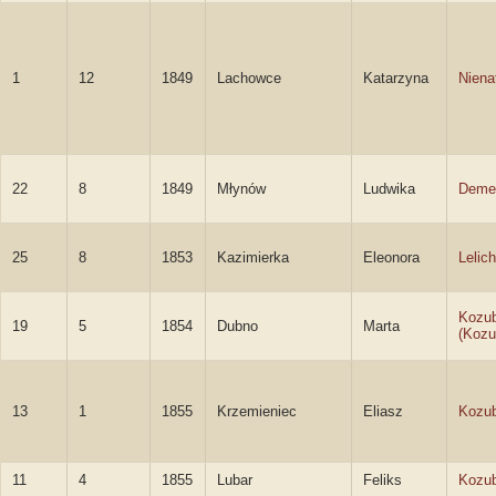
1
12
1849
Lachowce
Katarzyna
Niena
22
8
1849
Młynów
Ludwika
Deme
25
8
1853
Kazimierka
Eleonora
Lelic
Kozub
19
5
1854
Dubno
Marta
(Kozu
13
1
1855
Krzemieniec
Eliasz
Kozub
11
4
1855
Lubar
Feliks
Kozub