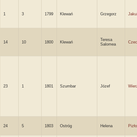
1
3
1799
Klewań
Grzegorz
Jaku
Teresa
14
10
1800
Klewań
Czec
Salomea
23
1
1801
Szumbar
Józef
Wier
24
5
1803
Ostróg
Helena
Pizł