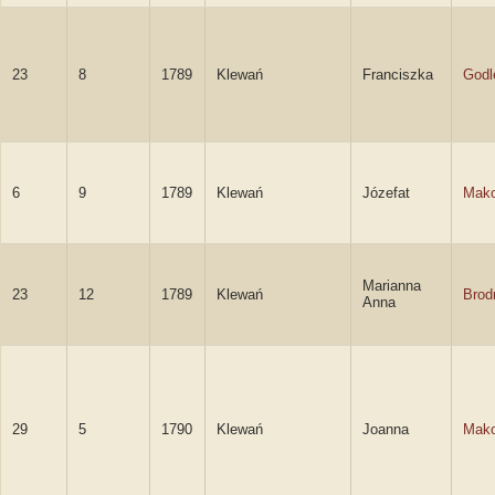
23
8
1789
Klewań
Franciszka
Godl
6
9
1789
Klewań
Józefat
Mako
Marianna
23
12
1789
Klewań
Brod
Anna
29
5
1790
Klewań
Joanna
Mak