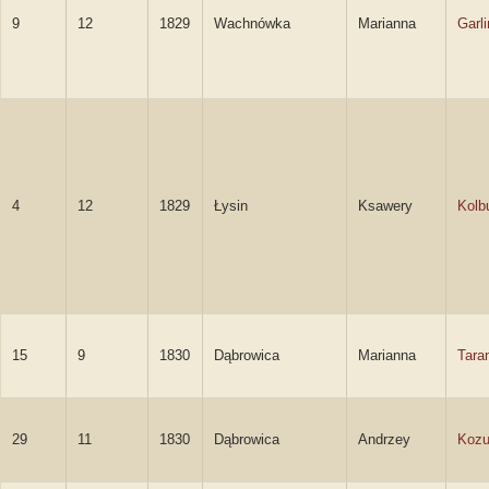
9
12
1829
Wachnówka
Marianna
Garl
4
12
1829
Łysin
Ksawery
Kolb
15
9
1830
Dąbrowica
Marianna
Tara
29
11
1830
Dąbrowica
Andrzey
Kozu