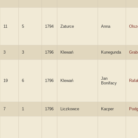
11
5
1794
Zaturce
Anna
Olsz
3
3
1796
Klewań
Kunegunda
Grab
Jan
19
6
1796
Klewań
Rafa
Bonifacy
7
1
1796
Liczkowce
Kacper
Podg