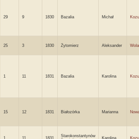
29
9
1830
Bazalia
Michał
Kozu
25
3
1830
Żytomierz
Aleksander
Wola
1
11
1831
Bazalia
Karolina
Kozu
15
12
1831
Białozórka
Marianna
Now
Starokonstantynów
1
11
1831
Karolina
Kozu