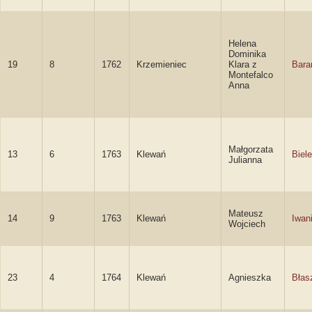
Helena
Dominika
19
8
1762
Krzemieniec
Klara z
Bara
Montefalco
Anna
Małgorzata
13
6
1763
Klewań
Biel
Julianna
Mateusz
14
9
1763
Klewań
Iwan
Wojciech
23
4
1764
Klewań
Agnieszka
Błas