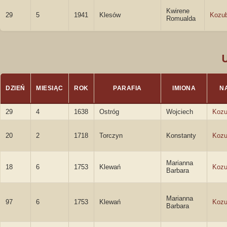
Kwirene
29
5
1941
Klesów
Kozu
Romualda
DZIEŃ
MIESIĄC
ROK
PARAFIA
IMIONA
N
29
4
1638
Ostróg
Wojciech
Kozu
20
2
1718
Torczyn
Konstanty
Kozu
Marianna
18
6
1753
Klewań
Koz
Barbara
Marianna
97
6
1753
Klewań
Koz
Barbara