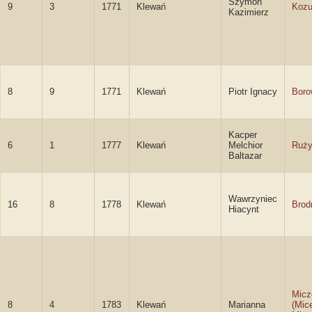
Szymon
9
3
1771
Klewań
Kozu
Kazimierz
8
9
1771
Klewań
Piotr Ignacy
Boro
Kacper
6
1
1777
Klewań
Melchior
Ruży
Baltazar
Wawrzyniec
16
8
1778
Klewań
Brod
Hiacynt
Micz
8
4
1783
Klewań
Marianna
(Mic