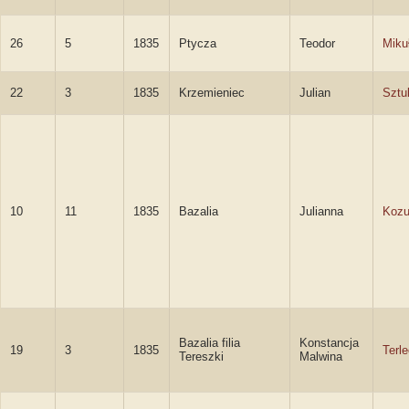
26
5
1835
Ptycza
Teodor
Miku
22
3
1835
Krzemieniec
Julian
Sztu
10
11
1835
Bazalia
Julianna
Kozu
Bazalia filia
Konstancja
19
3
1835
Terl
Tereszki
Malwina