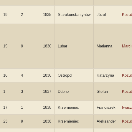
19
2
1835
Starokonstantynów
Józef
Kozu
15
9
1836
Lubar
Marianna
Marc
16
4
1836
Ostropol
Katarzyna
Kozub
1
3
1837
Dubno
Stefan
Kozub
17
1
1838
Krzemieniec
Franciszek
Iwasz
23
9
1838
Krzemieniec
Aleksander
Kozub