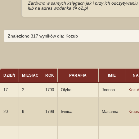
Zarówno w samych księgach jak i przy ich odczytywaniu 
lub na adres wodanka @ o2.pl
Znaleziono 317 wyników dla: Kozub
DZIEŃ
MIESIĄC
ROK
PARAFIA
IMIĘ
NA
17
2
1790
Ołyka
Joanna
Kozu
20
9
1798
Iwnica
Marianna
Krup