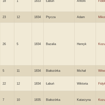
18
1
1833
Łabuń
Antoni
Fide
23
12
1834
Ptycza
Adam
Miko
26
5
1834
Bazalia
Henryk
Kozu
5
11
1834
Białozórka
Michał
Witw
22
12
1834
Łabuń
Wiktoria
Fidy
7
10
1835
Białozórka
Katarzyna
Kozu