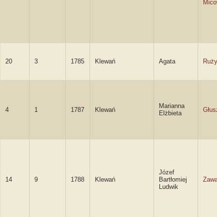
Mico
20
3
1785
Klewań
Agata
Ruż
Marianna
4
1
1787
Klewań
Głus
Elżbieta
Józef
14
9
1788
Klewań
Bartłomiej
Zawa
Ludwik