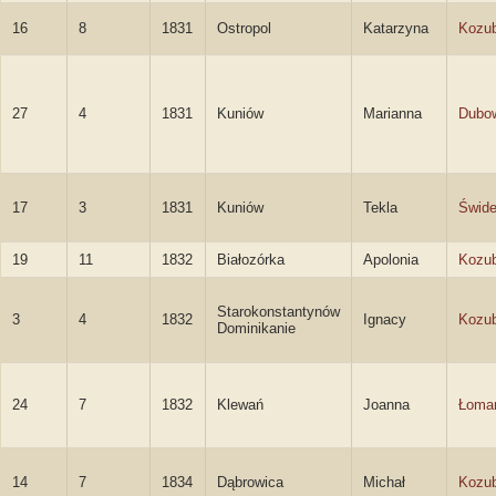
16
8
1831
Ostropol
Katarzyna
Kozub
27
4
1831
Kuniów
Marianna
Dubo
17
3
1831
Kuniów
Tekla
Świde
19
11
1832
Białozórka
Apolonia
Kozu
Starokonstantynów
3
4
1832
Ignacy
Kozub
Dominikanie
24
7
1832
Klewań
Joanna
Łoma
14
7
1834
Dąbrowica
Michał
Kozu