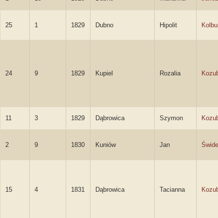
25
1
1829
Dubno
Hipolit
Kolbu
24
9
1829
Kupiel
Rozalia
Kozu
11
3
1829
Dąbrowica
Szymon
Kozu
2
9
1830
Kuniów
Jan
Świde
15
4
1831
Dąbrowica
Tacianna
Kozu