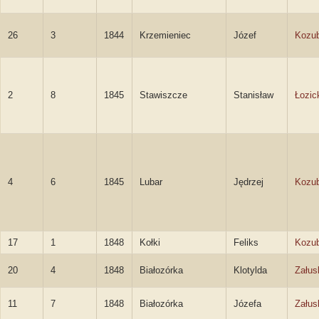
26
3
1844
Krzemieniec
Józef
Kozub
2
8
1845
Stawiszcze
Stanisław
Łozic
4
6
1845
Lubar
Jędrzej
Kozub
17
1
1848
Kołki
Feliks
Kozub
20
4
1848
Białozórka
Klotylda
Załus
11
7
1848
Białozórka
Józefa
Załus