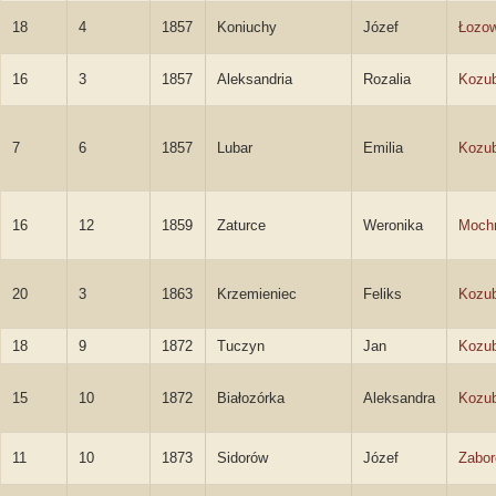
18
4
1857
Koniuchy
Józef
Łozow
16
3
1857
Aleksandria
Rozalia
Kozu
7
6
1857
Lubar
Emilia
Kozu
16
12
1859
Zaturce
Weronika
Moch
20
3
1863
Krzemieniec
Feliks
Kozub
18
9
1872
Tuczyn
Jan
Kozub
15
10
1872
Białozórka
Aleksandra
Kozu
11
10
1873
Sidorów
Józef
Zabor