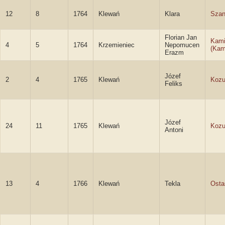
12
8
1764
Klewań
Klara
Szan
Florian Jan
Kami
4
5
1764
Krzemieniec
Nepomucen
(Kam
Erazm
Józef
2
4
1765
Klewań
Kozu
Feliks
Józef
24
11
1765
Klewań
Kozu
Antoni
13
4
1766
Klewań
Tekla
Osta