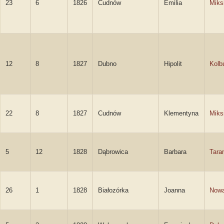
23
6
1826
Cudnów
Emilia
Miks
12
8
1827
Dubno
Hipolit
Kolb
22
8
1827
Cudnów
Klementyna
Miks
5
12
1828
Dąbrowica
Barbara
Tara
26
1
1828
Białozórka
Joanna
Now