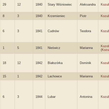
29
12
1840
Stary Wiśniowiec
Aleksandra
Kozu
8
3
1840
Krzemieniec
Piotr
Kozub
6
3
1841
Cudnów
Teodora
Kozu
Kozob
1
5
1841
Nieświcz
Marianna
(Kozu
18
12
1842
Białozórka
Dominik
Kozub
15
1
1842
Lachowce
Marianna
Kozu
6
3
1844
Lubar
Antonina
Kozu