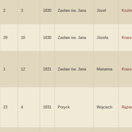
2
3
1830
Zasław św. Jana
Józef
Kozło
29
10
1830
Zasław św. Jana
Józefa
Kras
1
12
1831
Zasław św. Jana
Marianna
Kras
23
4
1831
Poryck
Wojciech
Rążew