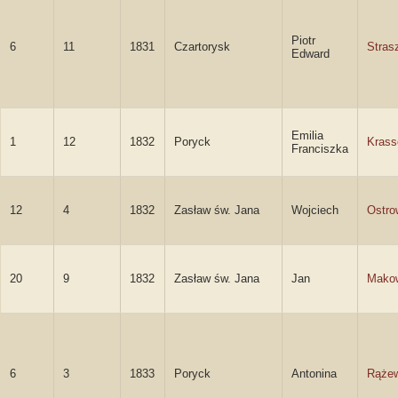
Piotr
6
11
1831
Czartorysk
Stras
Edward
Emilia
1
12
1832
Poryck
Kras
Franciszka
12
4
1832
Zasław św. Jana
Wojciech
Ostro
20
9
1832
Zasław św. Jana
Jan
Mako
6
3
1833
Poryck
Antonina
Rąże