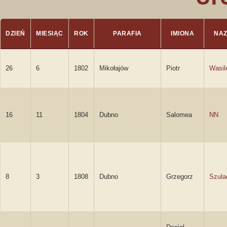
DZIEŃ
MIESIĄC
ROK
PARAFIA
IMIONA
NAZ
26
6
1802
Mikołajów
Piotr
Wasil
16
11
1804
Dubno
Salomea
NN
8
3
1808
Dubno
Grzegorz
Szula