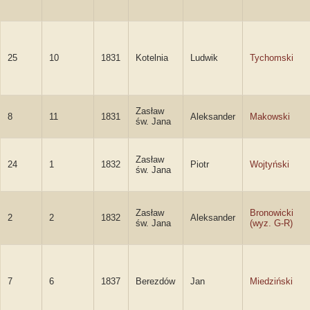
25
10
1831
Kotelnia
Ludwik
Tychomski
Zasław
8
11
1831
Aleksander
Makowski
św. Jana
Zasław
24
1
1832
Piotr
Wojtyński
św. Jana
Zasław
Bronowicki
2
2
1832
Aleksander
św. Jana
(wyz. G-R)
7
6
1837
Berezdów
Jan
Miedziński