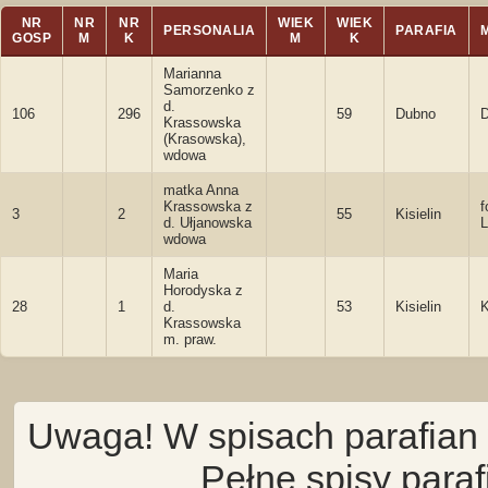
NR
NR
NR
WIEK
WIEK
PERSONALIA
PARAFIA
GOSP
M
K
M
K
Marianna
Samorzenko z
d.
106
296
59
Dubno
D
Krassowska
(Krasowska),
wdowa
matka Anna
Krassowska z
f
3
2
55
Kisielin
d. Ułjanowska
wdowa
Maria
Horodyska z
28
1
d.
53
Kisielin
K
Krassowska
m. praw.
Uwaga! W spisach parafian 
Pełne spisy para