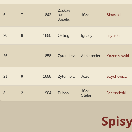
Zasław
5
7
1842
św.
Józef
Słowicki
Józefa
20
8
1850
Ostróg
Ignacy
Lityński
26
1
1858
Żytomierz
Aleksander
Kozaczewski
21
9
1858
Żytomierz
Józef
Szychewicz
Józef
8
2
1904
Dubno
Jastrzębski
Stefan
Spis