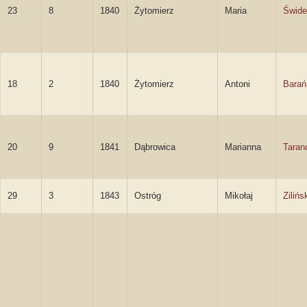
23
8
1840
Żytomierz
Maria
Świde
18
2
1840
Żytomierz
Antoni
Barań
20
9
1841
Dąbrowica
Marianna
Taran
29
3
1843
Ostróg
Mikołaj
Zilińs