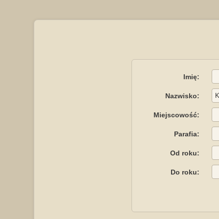
Imię:
Nazwisko:
Miejscowość:
Parafia:
Od roku:
Do roku: