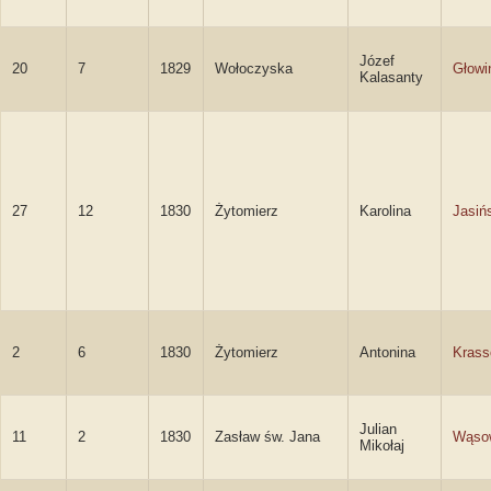
Józef
20
7
1829
Wołoczyska
Głowi
Kalasanty
27
12
1830
Żytomierz
Karolina
Jasiń
2
6
1830
Żytomierz
Antonina
Kras
Julian
11
2
1830
Zasław św. Jana
Wąso
Mikołaj