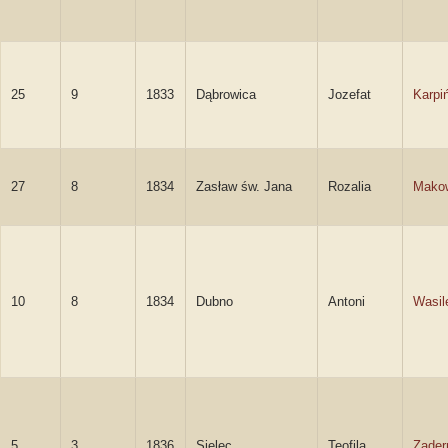
25
9
1833
Dąbrowica
Jozefat
Karpi
27
8
1834
Zasław św. Jana
Rozalia
Mako
10
8
1834
Dubno
Antoni
Wasil
5
3
1836
Sielec
Teofila
Zader