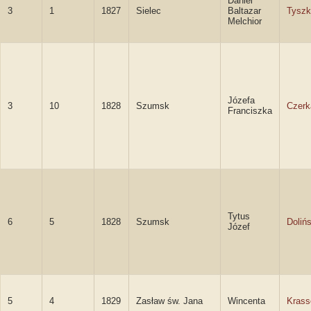
Daniel
3
1
1827
Sielec
Baltazar
Tyszk
Melchior
Józefa
3
10
1828
Szumsk
Czer
Franciszka
Tytus
6
5
1828
Szumsk
Dolińs
Józef
5
4
1829
Zasław św. Jana
Wincenta
Kras