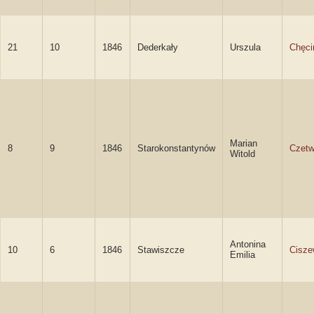
21
10
1846
Dederkały
Urszula
Chęci
Marian
8
9
1846
Starokonstantynów
Czetw
Witold
Antonina
10
6
1846
Stawiszcze
Cisze
Emilia