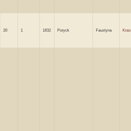
20
1
1832
Poryck
Faustyna
Kras