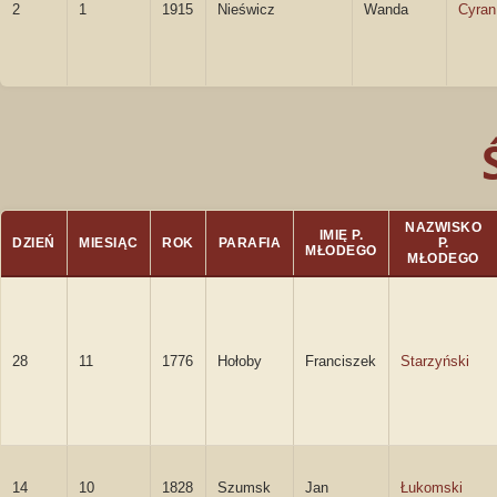
2
1
1915
Nieświcz
Wanda
Cyran
NAZWISKO
IMIĘ P.
DZIEŃ
MIESIĄC
ROK
PARAFIA
P.
MŁODEGO
MŁODEGO
28
11
1776
Hołoby
Franciszek
Starzyński
14
10
1828
Szumsk
Jan
Łukomski