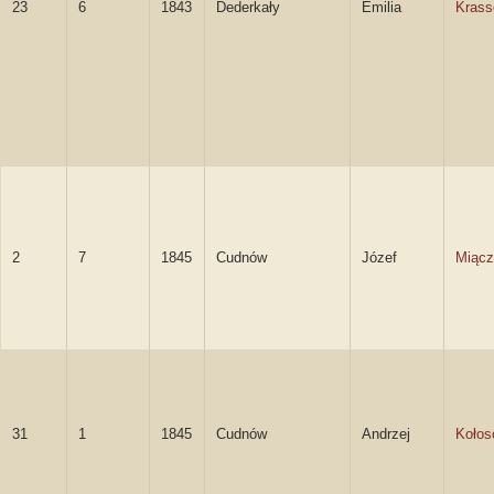
23
6
1843
Dederkały
Emilia
Kras
2
7
1845
Cudnów
Józef
Miącz
31
1
1845
Cudnów
Andrzej
Kołos