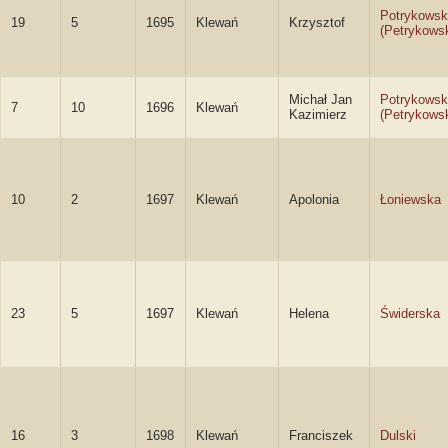
Potrykows
19
5
1695
Klewań
Krzysztof
(Petrykows
Michał Jan
Potrykowsk
7
10
1696
Klewań
Kazimierz
(Petrykowsk
10
2
1697
Klewań
Apolonia
Łoniewska
23
5
1697
Klewań
Helena
Świderska
16
3
1698
Klewań
Franciszek
Dulski