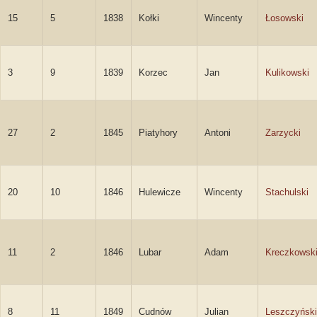
15
5
1838
Kołki
Wincenty
Łosowski
3
9
1839
Korzec
Jan
Kulikowski
27
2
1845
Piatyhory
Antoni
Zarzycki
20
10
1846
Hulewicze
Wincenty
Stachulski
11
2
1846
Lubar
Adam
Kreczkowsk
8
11
1849
Cudnów
Julian
Leszczyński