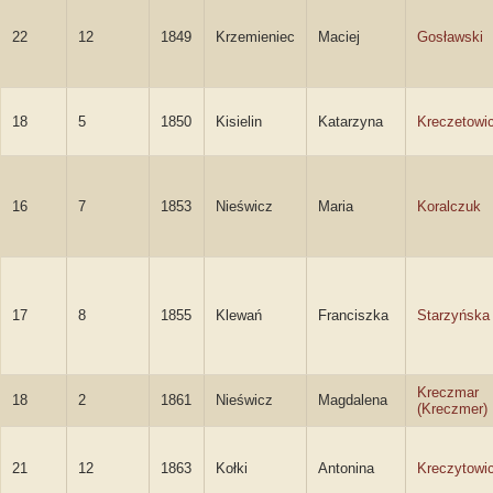
22
12
1849
Krzemieniec
Maciej
Gosławski
18
5
1850
Kisielin
Katarzyna
Kreczetowi
16
7
1853
Nieświcz
Maria
Koralczuk
17
8
1855
Klewań
Franciszka
Starzyńska
Kreczmar
18
2
1861
Nieświcz
Magdalena
(Kreczmer)
21
12
1863
Kołki
Antonina
Kreczytowi