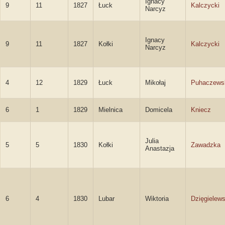
Ignacy
9
11
1827
Łuck
Kalczycki
Narcyz
Ignacy
9
11
1827
Kołki
Kalczycki
Narcyz
4
12
1829
Łuck
Mikołaj
Puhaczews
6
1
1829
Mielnica
Domicela
Kniecz
Julia
5
5
1830
Kołki
Zawadzka
Anastazja
6
4
1830
Lubar
Wiktoria
Dzięgielew