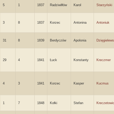
5
1
1837
Radziwiłłów
Karol
Starzyński
3
8
1837
Korzec
Antonina
Antoniuk
31
8
1839
Berdyczów
Apolonia
Dzięgielew
29
4
1841
Łuck
Konstanty
Kreczmer
4
3
1841
Korzec
Kasper
Kucmus
1
7
1848
Kołki
Stefan
Kreczetowi