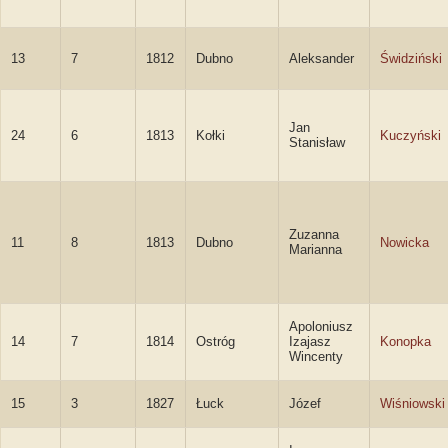
13
7
1812
Dubno
Aleksander
Świdziński
Jan
24
6
1813
Kołki
Kuczyński
Stanisław
Zuzanna
11
8
1813
Dubno
Nowicka
Marianna
Apoloniusz
14
7
1814
Ostróg
Izajasz
Konopka
Wincenty
15
3
1827
Łuck
Józef
Wiśniowski