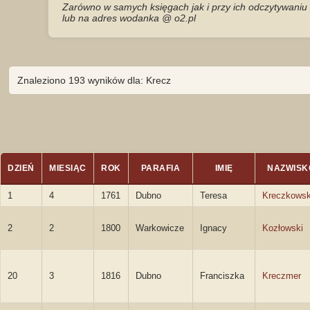
Zarówno w samych księgach jak i przy ich odczytywaniu 
lub na adres wodanka @ o2.pl
Znaleziono 193 wyników dla: Krecz
DZIEŃ
MIESIĄC
ROK
PARAFIA
IMIĘ
NAZWISK
1
4
1761
Dubno
Teresa
Kreczkows
2
2
1800
Warkowicze
Ignacy
Kozłowski
20
3
1816
Dubno
Franciszka
Kreczmer