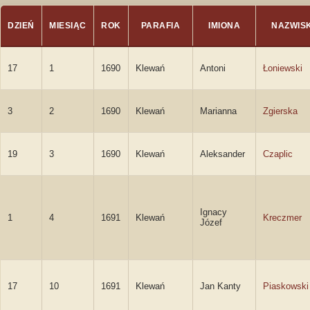
DZIEŃ
MIESIĄC
ROK
PARAFIA
IMIONA
NAZWIS
17
1
1690
Klewań
Antoni
Łoniewski
3
2
1690
Klewań
Marianna
Zgierska
19
3
1690
Klewań
Aleksander
Czaplic
Ignacy
1
4
1691
Klewań
Kreczmer
Józef
17
10
1691
Klewań
Jan Kanty
Piaskowski