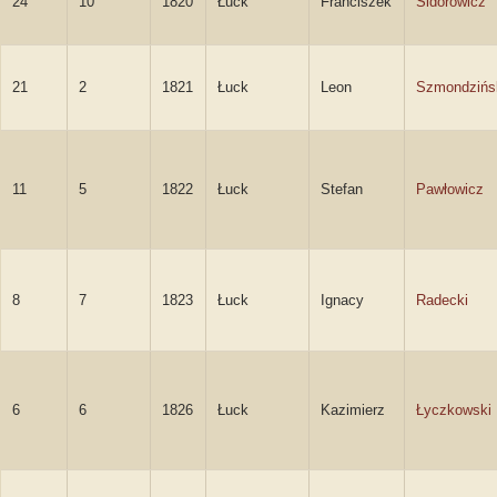
24
10
1820
Łuck
Franciszek
Sidorowicz
21
2
1821
Łuck
Leon
Szmondzińs
11
5
1822
Łuck
Stefan
Pawłowicz
8
7
1823
Łuck
Ignacy
Radecki
6
6
1826
Łuck
Kazimierz
Łyczkowski