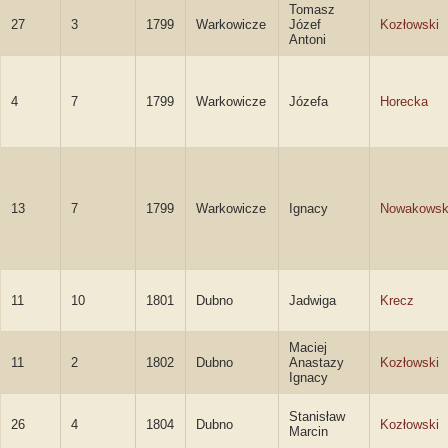
Tomasz
27
3
1799
Warkowicze
Józef
Kozłowski
Antoni
4
7
1799
Warkowicze
Józefa
Horecka
13
7
1799
Warkowicze
Ignacy
Nowakowsk
11
10
1801
Dubno
Jadwiga
Krecz
Maciej
11
2
1802
Dubno
Anastazy
Kozłowski
Ignacy
Stanisław
26
4
1804
Dubno
Kozłowski
Marcin