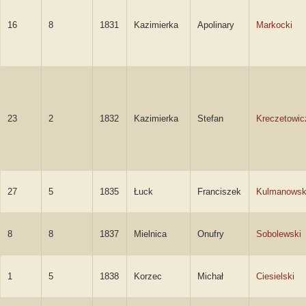
16
8
1831
Kazimierka
Apolinary
Markocki
23
2
1832
Kazimierka
Stefan
Kreczetowic
27
5
1835
Łuck
Franciszek
Kulmanowsk
8
8
1837
Mielnica
Onufry
Sobolewski
1
5
1838
Korzec
Michał
Ciesielski