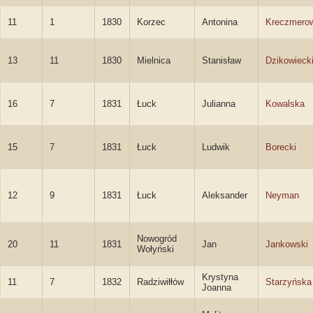
11
1
1830
Korzec
Antonina
Kreczmero
13
11
1830
Mielnica
Stanisław
Dzikowieck
16
7
1831
Łuck
Julianna
Kowalska
15
7
1831
Łuck
Ludwik
Borecki
12
9
1831
Łuck
Aleksander
Neyman
Nowogród
20
11
1831
Jan
Jankowski
Wołyński
Krystyna
11
7
1832
Radziwiłłów
Starzyńska
Joanna