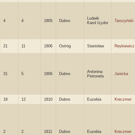
Ludwik
4
4
1805
Dubno
Tarszyński
Karol Izydor
21
11
1806
Ostróg
Stanisław
Reykiewicz
Antonina
31
5
1806
Dubno
Janicka
Petronela
18
12
1810
Dubno
Euzebia
Kreczmer
2
2
1811
Dubno
Euzebia
Kreczmer