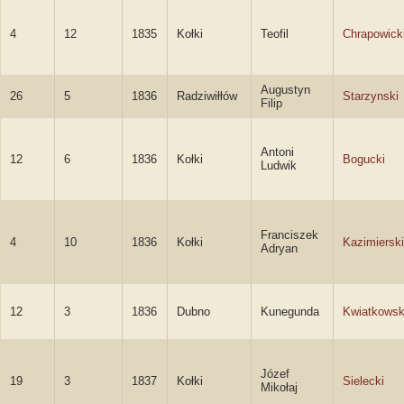
4
12
1835
Kołki
Teofil
Chrapowick
Augustyn
26
5
1836
Radziwiłłów
Starzynski
Filip
Antoni
12
6
1836
Kołki
Bogucki
Ludwik
Franciszek
4
10
1836
Kołki
Kazimierski
Adryan
12
3
1836
Dubno
Kunegunda
Kwiatkows
Józef
19
3
1837
Kołki
Sielecki
Mikołaj