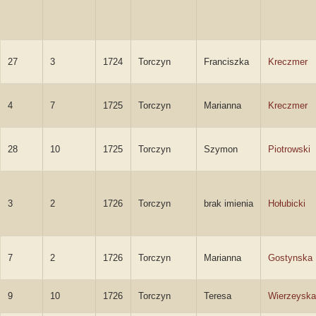
27
3
1724
Torczyn
Franciszka
Kreczmer
4
7
1725
Torczyn
Marianna
Kreczmer
28
10
1725
Torczyn
Szymon
Piotrowski
3
2
1726
Torczyn
brak imienia
Hołubicki
7
2
1726
Torczyn
Marianna
Gostynska
9
10
1726
Torczyn
Teresa
Wierzeyska