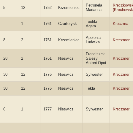
Petronela
Kreczkows
5
12
1752
Krzemieniec
Marianna
(Krechowsk
Teofila
1
1761
Czartorysk
Kreczma
Agata
Apolonia
8
2
1761
Krzemieniec
Kreczman
Ludwika
Franciszek
28
2
1761
Nieświcz
Salezy
Kreczmer
Antoni Opat
30
12
1776
Nieświcz
Sylwester
Kreczmer
30
12
1776
Nieświcz
Tekla
Kreczmer
6
1
1777
Nieświcz
Sylwester
Kreczmer