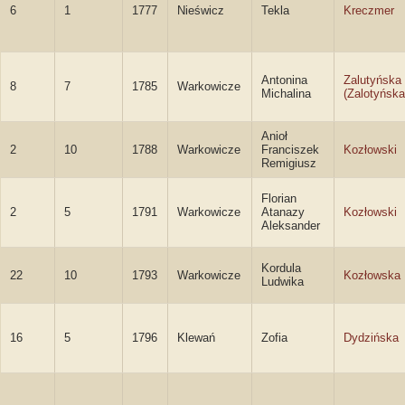
6
1
1777
Nieświcz
Tekla
Kreczmer
Antonina
Zalutyńska
8
7
1785
Warkowicze
Michalina
(Zalotyńska
Anioł
2
10
1788
Warkowicze
Franciszek
Kozłowski
Remigiusz
Florian
2
5
1791
Warkowicze
Atanazy
Kozłowski
Aleksander
Kordula
22
10
1793
Warkowicze
Kozłowska
Ludwika
16
5
1796
Klewań
Zofia
Dydzińska