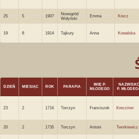
Nowogród
25
5
1907
Emma
Krecz
Wołyński
19
8
1914
Tajkury
Anna
Kowalska
IMIĘ P.
NAZWISK
DZIEŃ
MIESIĄC
ROK
PARAFIA
MŁODEGO
P. MŁODEG
23
2
1716
Torczyn
Franciszek
Kreczmer
20
2
1735
Torczyn
Antoni
Tworkiewicz