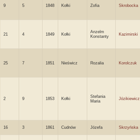
9
5
1848
Kołki
Zofia
Skrobocka
Anzelm
21
4
1849
Kołki
Kazimirski
Konstanty
25
7
1851
Nieświcz
Rozalia
Korolczuk
Stefania
2
9
1853
Kołki
Józikiewicz
Maria
16
3
1861
Cudnów
Józefa
Skrzyńska