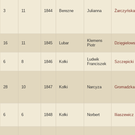
3
11
1844
Berezne
Julianna
Żarczyńska
Klemens
16
11
1845
Lubar
Dzięgielows
Piotr
Ludwik
6
8
1846
Kołki
Szczepicki
Franciszek
28
10
1847
Kołki
Narcyza
Gromadzka
6
6
1848
Kołki
Norbert
Iliaszewicz