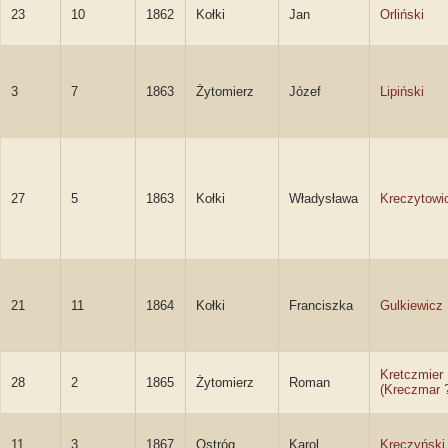
23
10
1862
Kołki
Jan
Orliński
3
7
1863
Żytomierz
Józef
Lipiński
27
5
1863
Kołki
Władysława
Kreczytowi
21
11
1864
Kołki
Franciszka
Gulkiewicz
Kretczmier
28
2
1865
Żytomierz
Roman
(Kreczmar 
11
3
1867
Ostróg
Karol
Kreczyński