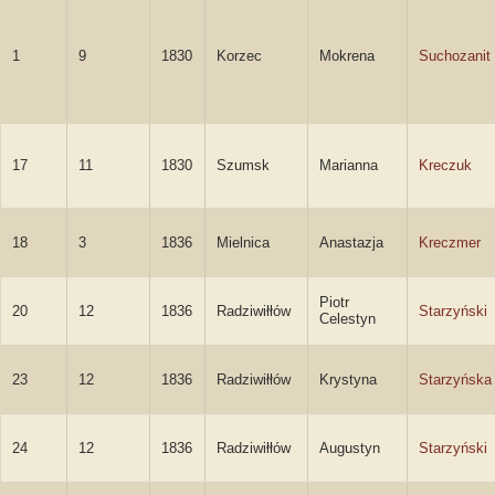
1
9
1830
Korzec
Mokrena
Suchozanit
17
11
1830
Szumsk
Marianna
Kreczuk
18
3
1836
Mielnica
Anastazja
Kreczmer
Piotr
20
12
1836
Radziwiłłów
Starzyński
Celestyn
23
12
1836
Radziwiłłów
Krystyna
Starzyńska
24
12
1836
Radziwiłłów
Augustyn
Starzyński