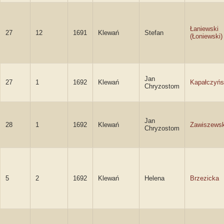
Łaniewski
27
12
1691
Klewań
Stefan
(Łoniewski)
Jan
27
1
1692
Klewań
Kapałczyńs
Chryzostom
Jan
28
1
1692
Klewań
Zawiszewsk
Chryzostom
5
2
1692
Klewań
Helena
Brzezicka