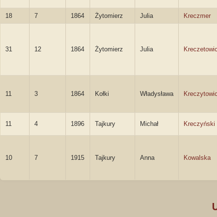
18
7
1864
Żytomierz
Julia
Kreczmer
31
12
1864
Żytomierz
Julia
Kreczetowi
11
3
1864
Kołki
Władysława
Kreczytowi
11
4
1896
Tajkury
Michał
Kreczyński
10
7
1915
Tajkury
Anna
Kowalska