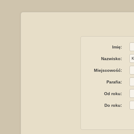
Imię:
Nazwisko:
Miejscowość:
Parafia:
Od roku:
Do roku: