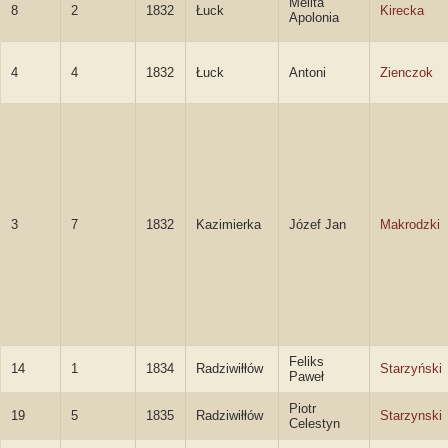
Melita
8
2
1832
Łuck
Kirecka
Apolonia
4
4
1832
Łuck
Antoni
Zienczok
3
7
1832
Kazimierka
Józef Jan
Makrodzki
Feliks
14
1
1834
Radziwiłłów
Starzyński
Paweł
Piotr
19
5
1835
Radziwiłłów
Starzynski
Celestyn