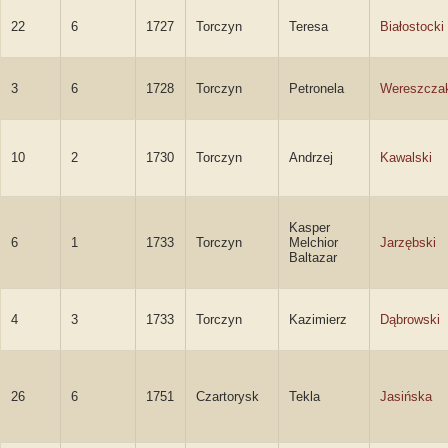
22
6
1727
Torczyn
Teresa
Białostocki
3
6
1728
Torczyn
Petronela
Wereszcza
10
2
1730
Torczyn
Andrzej
Kawalski
Kasper
6
1
1733
Torczyn
Melchior
Jarzębski
Baltazar
4
3
1733
Torczyn
Kazimierz
Dąbrowski
26
6
1751
Czartorysk
Tekla
Jasińska