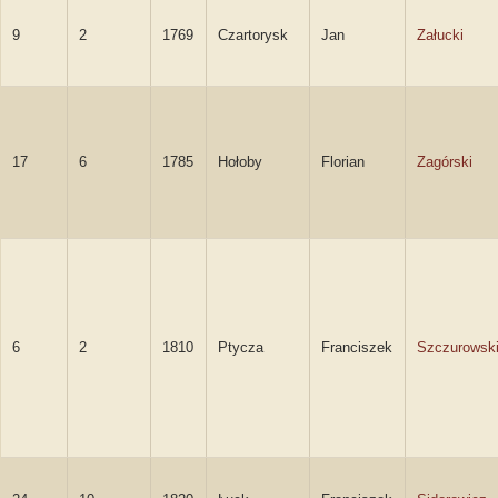
9
2
1769
Czartorysk
Jan
Załucki
17
6
1785
Hołoby
Florian
Zagórski
6
2
1810
Ptycza
Franciszek
Szczurowsk