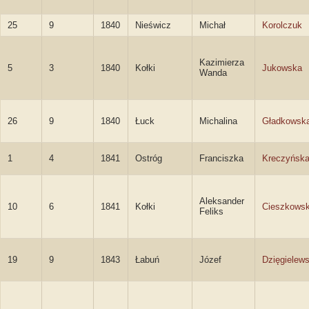
25
9
1840
Nieświcz
Michał
Korolczuk
Kazimierza
5
3
1840
Kołki
Jukowska
Wanda
26
9
1840
Łuck
Michalina
Gładkowsk
1
4
1841
Ostróg
Franciszka
Kreczyńsk
Aleksander
10
6
1841
Kołki
Cieszkowsk
Feliks
19
9
1843
Łabuń
Józef
Dzięgielew