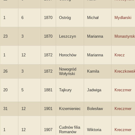
1
6
1870
Ostróg
Michał
Mydlarski
23
3
1870
Leszczyn
Marianna
Monastyrs
1
12
1872
Horochów
Marianna
Krecz
Nowogród
26
3
1872
Kamila
Kreczkows
Wołyński
20
5
1881
Tajkury
Jadwiga
Kreczmer
31
12
1901
Krzemieniec
Bolesław
Kreczmer
Cudnów filia
1
12
1907
Wiktoria
Kreczmer
Romanów