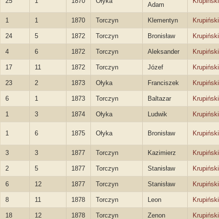
25
1
1870
Ołyka
Krupiński
Adam
1
1
1870
Torczyn
Klementyn
Krupiński
24
5
1872
Torczyn
Bronisław
Krupiński
4
6
1872
Torczyn
Aleksander
Krupiński
17
11
1872
Torczyn
Józef
Krupiński
23
2
1873
Ołyka
Franciszek
Krupiński
6
1
1873
Torczyn
Baltazar
Krupiński
1
3
1874
Ołyka
Ludwik
Krupiński
1
6
1875
Ołyka
Bronisław
Krupiński
3
3
1877
Torczyn
Kazimierz
Krupiński
2
5
1877
Torczyn
Stanisław
Krupiński
6
12
1877
Torczyn
Stanisław
Krupiński
8
11
1878
Torczyn
Leon
Krupiński
18
12
1878
Torczyn
Zenon
Krupiński