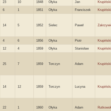
23
10
1848
Ołyka
Jan
Krupiński
6
1
1851
Ołyka
Franciszek
Krupiński
14
5
1852
Sielec
Paweł
Zakrzywi
4
6
1856
Ołyka
Piotr
Krupiński
12
4
1859
Ołyka
Stanisław
Krupiński
25
7
1859
Torczyn
Adam
Krupiński
14
12
1859
Torczyn
Lucyna
Krupińsk
22
1
1860
Ołyka
Adam
Rutkowsk