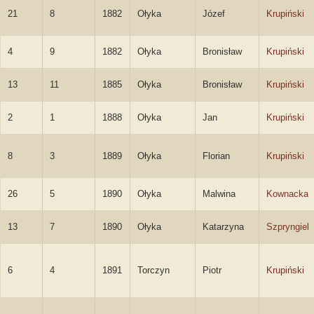
21
8
1882
Ołyka
Józef
Krupiński
4
9
1882
Ołyka
Bronisław
Krupiński
13
11
1885
Ołyka
Bronisław
Krupiński
2
1
1888
Ołyka
Jan
Krupiński
8
3
1889
Ołyka
Florian
Krupiński
26
5
1890
Ołyka
Malwina
Kownacka
13
7
1890
Ołyka
Katarzyna
Szpryngiel
6
4
1891
Torczyn
Piotr
Krupiński