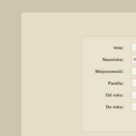
Imię:
Nazwisko:
Miejscowość:
Parafia:
Od roku:
Do roku: