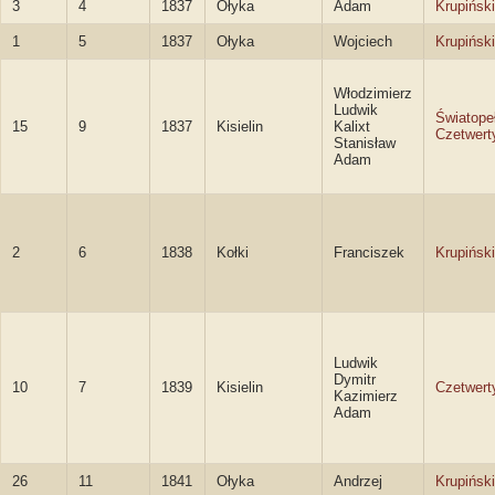
3
4
1837
Ołyka
Adam
Krupiński
1
5
1837
Ołyka
Wojciech
Krupiński
Włodzimierz
Ludwik
Światope
15
9
1837
Kisielin
Kalixt
Czetwert
Stanisław
Adam
2
6
1838
Kołki
Franciszek
Krupiński
Ludwik
Dymitr
10
7
1839
Kisielin
Czetwert
Kazimierz
Adam
26
11
1841
Ołyka
Andrzej
Krupiński