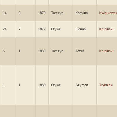
14
9
1879
Torczyn
Karolina
Kwiatkows
24
7
1879
Ołyka
Florian
Krupiński
5
1
1880
Torczyn
Józef
Krupiński
1
1
1880
Ołyka
Szymon
Trybulski