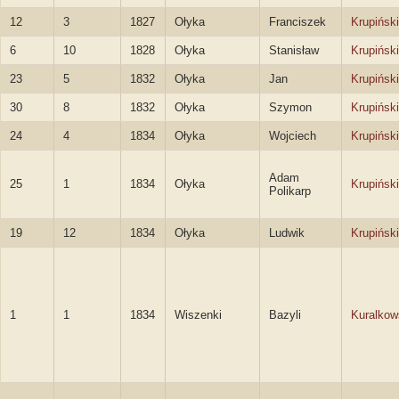
12
3
1827
Ołyka
Franciszek
Krupiński
6
10
1828
Ołyka
Stanisław
Krupiński
23
5
1832
Ołyka
Jan
Krupiński
30
8
1832
Ołyka
Szymon
Krupiński
24
4
1834
Ołyka
Wojciech
Krupiński
Adam
25
1
1834
Ołyka
Krupiński
Polikarp
19
12
1834
Ołyka
Ludwik
Krupiński
1
1
1834
Wiszenki
Bazyli
Kuralkow