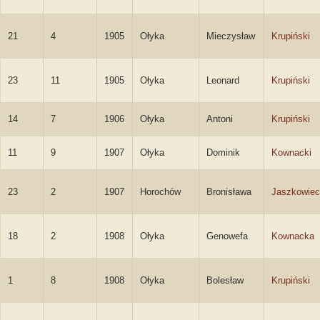
21
4
1905
Ołyka
Mieczysław
Krupiński
23
11
1905
Ołyka
Leonard
Krupiński
14
7
1906
Ołyka
Antoni
Krupiński
11
9
1907
Ołyka
Dominik
Kownacki
23
2
1907
Horochów
Bronisława
Jaszkowiec
18
2
1908
Ołyka
Genowefa
Kownacka
1
8
1908
Ołyka
Bolesław
Krupiński