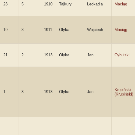
23
5
1910
Tajkury
Leokadia
Maciąg
19
3
1911
Ołyka
Wojciech
Maciąg
21
2
1913
Ołyka
Jan
Cybulski
Kropiński
1
3
1913
Ołyka
Jan
(Krupiński)