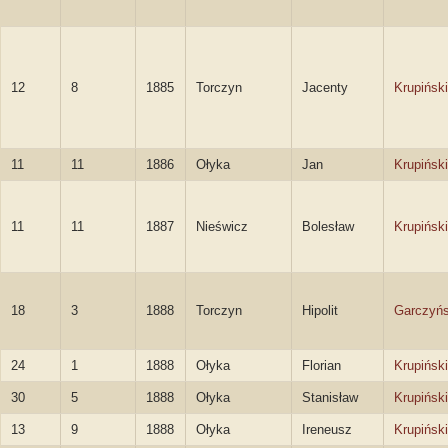
12
8
1885
Torczyn
Jacenty
Krupiński
11
11
1886
Ołyka
Jan
Krupiński
11
11
1887
Nieświcz
Bolesław
Krupiński
18
3
1888
Torczyn
Hipolit
Garczyńs
24
1
1888
Ołyka
Florian
Krupiński
30
5
1888
Ołyka
Stanisław
Krupiński
13
9
1888
Ołyka
Ireneusz
Krupiński