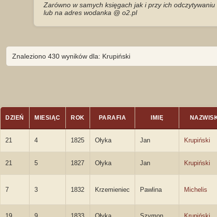
Zarówno w samych księgach jak i przy ich odczytywaniu 
lub na adres wodanka @ o2.pl
Znaleziono 430 wyników dla: Krupiński
DZIEŃ
MIESIĄC
ROK
PARAFIA
IMIĘ
NAZWIS
21
4
1825
Ołyka
Jan
Krupiński
21
5
1827
Ołyka
Jan
Krupiński
7
3
1832
Krzemieniec
Pawlina
Michelis
19
9
1833
Ołyka
Szymon
Krupiński