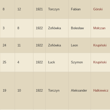
8
12
1921
Torczyn
Fabian
Górski
3
8
1922
Zofiówka
Bolesław
Mołczan
24
11
1922
Zofiówka
Leon
Krupiński
25
4
1922
Łuck
Szymon
Krupiński
19
10
1922
Torczyn
Aleksander
Halkiewicz