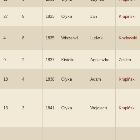
27
9
1833
Ołyka
Jan
Krupiński
4
8
1835
Wiszenki
Ludwik
Kozłowski
9
2
1837
Kisielin
Agnieszka
Zełdca
18
4
1838
Ołyka
Adam
Krupiński
13
3
1841
Ołyka
Wojciech
Krupiński