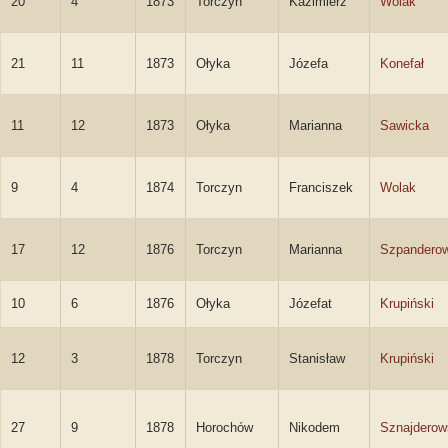
20
4
1873
Torczyn
Kazimierz
Wolak
21
11
1873
Ołyka
Józefa
Konefał
11
12
1873
Ołyka
Marianna
Sawicka
9
4
1874
Torczyn
Franciszek
Wolak
17
12
1876
Torczyn
Marianna
Szpandero
10
6
1876
Ołyka
Józefat
Krupiński
12
3
1878
Torczyn
Stanisław
Krupiński
27
9
1878
Horochów
Nikodem
Sznajderow