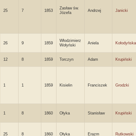
Zasław św.
25
7
1853
Andrzej
Janicki
Józefa
Włodzimierz
26
9
1859
Aniela
Kołodyńska
Wołyński
12
8
1859
Torczyn
Adam
Krupiński
1
1
1859
Kisielin
Franciszek
Grodzki
1
8
1860
Ołyka
Stanisław
Krupiński
25
8
1860
Ołyka
Erazm
Rutkowski