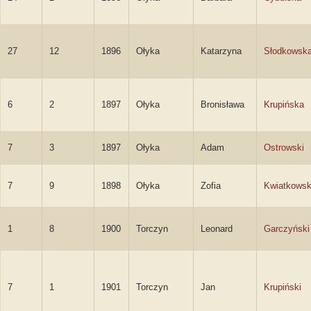
27
12
1896
Ołyka
Katarzyna
Słodkowsk
6
2
1897
Ołyka
Bronisława
Krupińska
7
3
1897
Ołyka
Adam
Ostrowski
7
9
1898
Ołyka
Zofia
Kwiatkows
1
8
1900
Torczyn
Leonard
Garczyński
7
1
1901
Torczyn
Jan
Krupiński