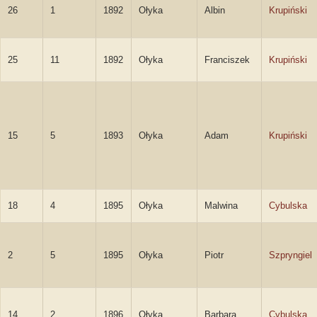
26
1
1892
Ołyka
Albin
Krupiński
25
11
1892
Ołyka
Franciszek
Krupiński
15
5
1893
Ołyka
Adam
Krupiński
18
4
1895
Ołyka
Malwina
Cybulska
2
5
1895
Ołyka
Piotr
Szpryngiel
14
2
1896
Ołyka
Barbara
Cybulska