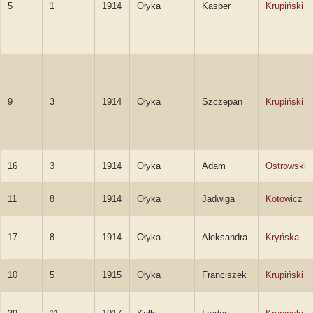
5
1
1914
Ołyka
Kasper
Krupiński
9
3
1914
Ołyka
Szczepan
Krupiński
16
3
1914
Ołyka
Adam
Ostrowski
11
8
1914
Ołyka
Jadwiga
Kotowicz
17
8
1914
Ołyka
Aleksandra
Kryńska
10
5
1915
Ołyka
Franciszek
Krupiński