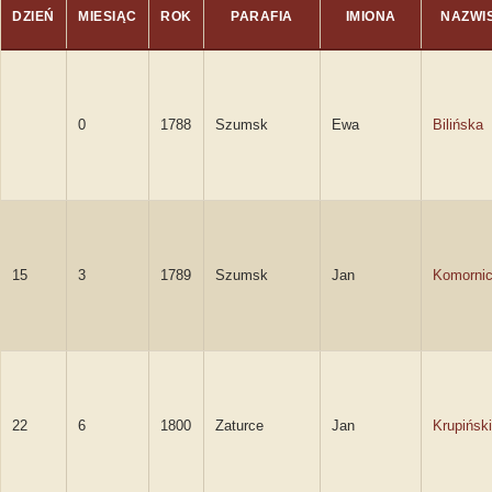
DZIEŃ
MIESIĄC
ROK
PARAFIA
IMIONA
NAZWI
0
1788
Szumsk
Ewa
Bilińska
15
3
1789
Szumsk
Jan
Komornic
22
6
1800
Zaturce
Jan
Krupiński