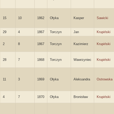
15
10
1862
Ołyka
Kasper
Sawicki
29
4
1867
Torczyn
Jan
Krupiński
2
8
1867
Torczyn
Kazimierz
Krupiński
28
7
1868
Torczyn
Wawrzyniec
Krupiński
11
3
1869
Ołyka
Aleksandra
Ostrowska
4
7
1870
Ołyka
Bronisław
Krupiński