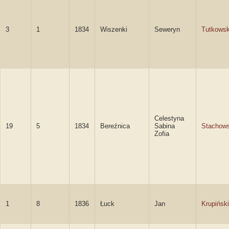
3
1
1834
Wiszenki
Seweryn
Tutkowsk
Celestyna
19
5
1834
Bereźnica
Sabina
Stachow
Zofia
1
8
1836
Łuck
Jan
Krupiński