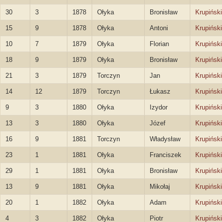
30
3
1878
Ołyka
Bronisław
Krupiński
15
9
1878
Ołyka
Antoni
Krupiński
10
7
1879
Ołyka
Florian
Krupiński
18
9
1879
Ołyka
Bronisław
Krupiński
21
3
1879
Torczyn
Jan
Krupiński
14
12
1879
Torczyn
Łukasz
Krupiński
9
3
1880
Ołyka
Izydor
Krupiński
13
3
1880
Ołyka
Józef
Krupiński
16
9
1881
Torczyn
Władysław
Krupiński
23
1
1881
Ołyka
Franciszek
Krupiński
29
1
1881
Ołyka
Bronisław
Krupiński
13
9
1881
Ołyka
Mikołaj
Krupiński
20
1
1882
Ołyka
Adam
Krupiński
4
3
1882
Ołyka
Piotr
Krupiński