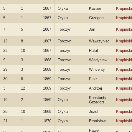
5
1
1867
Ołyka
Kasper
Krupiński
5
1
1867
Ołyka
Grzegorz
Krupiński
7
5
1867
Torczyn
Jan
Krupiński
13
8
1867
Torczyn
Wawrzyniec
Krupiński
23
10
1867
Torczyn
Rafał
Krupiński
9
3
1868
Torczyn
Władysław
Krupiński
29
3
1869
Torczyn
Wincenty
Krupiński
30
6
1869
Torczyn
Piotr
Krupiński
3
12
1869
Torczyn
Andrzej
Krupiński
Konstanty
19
2
1869
Ołyka
Krupiński
Grzegorz
25
10
1869
Ołyka
Józef
Krupiński
21
1
1870
Ołyka
Bronisław
Krupiński
Paweł