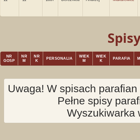
Spis
NR
NR
NR
WIEK
WIEK
PERSONALIA
PARAFIA
GOSP
M
K
M
K
Uwaga! W spisach parafian 
Pełne spisy para
Wyszukiwarka 