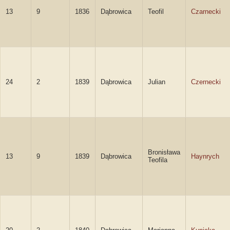
13
9
1836
Dąbrowica
Teofil
Czarnecki
24
2
1839
Dąbrowica
Julian
Czernecki
Bronisława
13
9
1839
Dąbrowica
Haynrych
Teofila