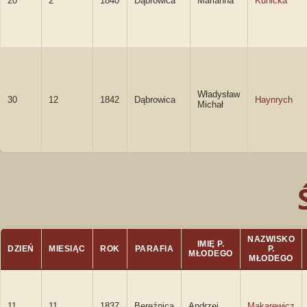
20
2
1840
Dąbrowica
Marianna
Kunicka
Władysław
30
12
1842
Dąbrowica
Haynrych
Michał
NAZWISKO
IMIĘ P.
DZIEŃ
MIESIĄC
ROK
PARAFIA
P.
MŁODEGO
MŁODEGO
11
11
1837
Bereźnica
Andrzej
Makarewicz