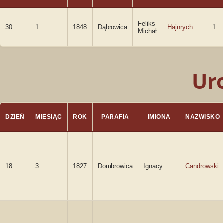
Feliks
30
1
1848
Dąbrowica
Hajnrych
1
Michał
Ur
DZIEŃ
MIESIĄC
ROK
PARAFIA
IMIONA
NAZWISKO
18
3
1827
Dombrowica
Ignacy
Candrowski