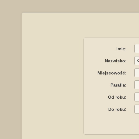
Imię:
Nazwisko:
Miejscowość:
Parafia:
Od roku:
Do roku: