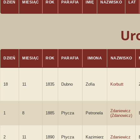
DZIEŃ
MIESIĄC
ROK
PARAFIA
IMIĘ
NAZWISKO
LAT
Ur
DZIEŃ
MIESIĄC
ROK
PARAFIA
IMIONA
NAZWISKO
18
11
1835
Dubno
Zofia
Korbutt
Zdaniewicz
1
8
1885
Ptycza
Petronela
(Zdanowicz)
2
11
1890
Ptycza
Kazimierz
Zdaniewicz