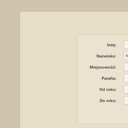
Imię:
Nazwisko:
Miejscowość:
Parafia:
Od roku:
Do roku: