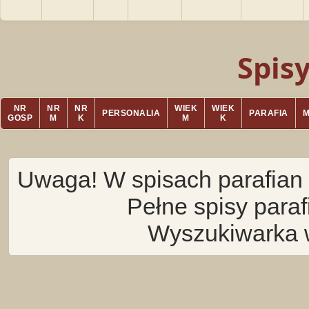
Spis
NR
NR
NR
WIEK
WIEK
PERSONALIA
PARAFIA
GOSP
M
K
M
K
Uwaga! W spisach parafian 
Pełne spisy para
Wyszukiwarka 