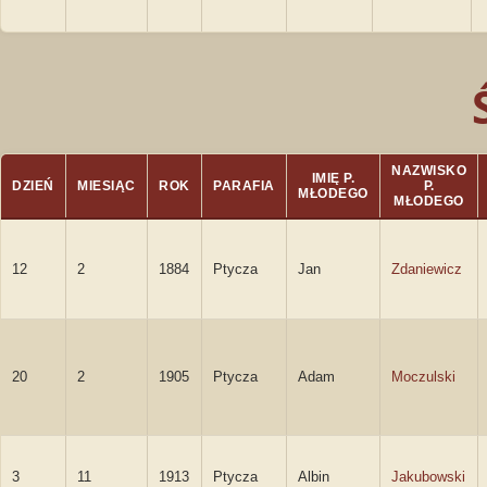
NAZWISKO
IMIĘ P.
DZIEŃ
MIESIĄC
ROK
PARAFIA
P.
MŁODEGO
MŁODEGO
12
2
1884
Ptycza
Jan
Zdaniewicz
20
2
1905
Ptycza
Adam
Moczulski
3
11
1913
Ptycza
Albin
Jakubowski