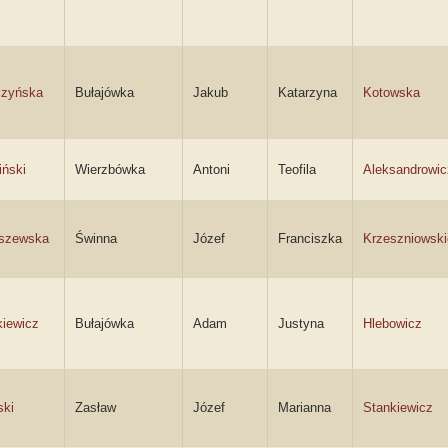
czyńska
Bułajówka
Jakub
Katarzyna
Kotowska
iński
Wierzbówka
Antoni
Teofila
Aleksandrowic
szewska
Świnna
Józef
Franciszka
Krzeszniowski
iewicz
Bułajówka
Adam
Justyna
Hlebowicz
ski
Zasław
Józef
Marianna
Stankiewicz