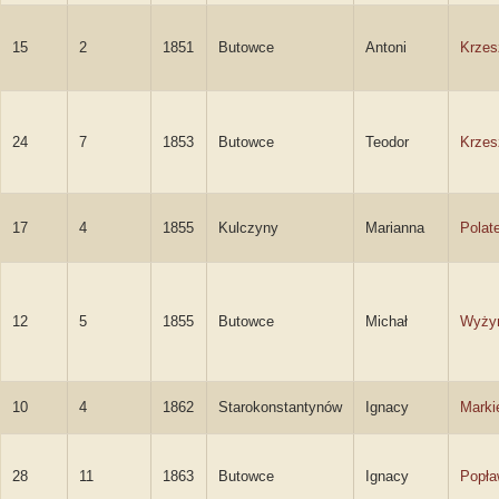
15
2
1851
Butowce
Antoni
Krzes
24
7
1853
Butowce
Teodor
Krzes
17
4
1855
Kulczyny
Marianna
Polat
12
5
1855
Butowce
Michał
Wyży
10
4
1862
Starokonstantynów
Ignacy
Marki
28
11
1863
Butowce
Ignacy
Popła