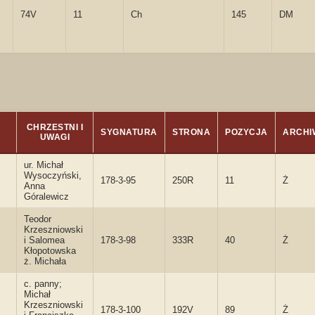
74V
11
Ch
145
DM
CHRZESTNI I
SYGNATURA
STRONA
POZYCJA
ARCHI
UWAGI
ur. Michał
Wysoczyński,
178-3-95
250R
11
Ż
Anna
Góralewicz
Teodor
Krzeszniowski
i Salomea
178-3-98
333R
40
Ż
Kłopotowska
ż. Michała
c. panny;
Michał
Krzeszniowski
178-3-100
192V
89
Ż