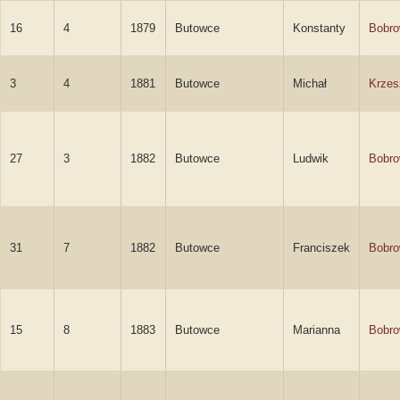
16
4
1879
Butowce
Konstanty
Bobro
3
4
1881
Butowce
Michał
Krzes
27
3
1882
Butowce
Ludwik
Bobro
31
7
1882
Butowce
Franciszek
Bobro
15
8
1883
Butowce
Marianna
Bobr