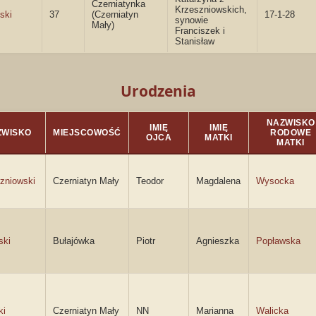
Czerniatynka
Krzeszniowskich,
ski
37
(Czerniatyn
17-1-28
synowie
Mały)
Franciszek i
Stanisław
Urodzenia
NAZWISKO
IMIĘ
IMIĘ
ZWISKO
MIEJSCOWOŚĆ
RODOWE
OJCA
MATKI
MATKI
zniowski
Czerniatyn Mały
Teodor
Magdalena
Wysocka
ski
Bułajówka
Piotr
Agnieszka
Popławska
ki
Czerniatyn Mały
NN
Marianna
Walicka