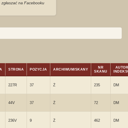
je zgłaszać na Facebooku
NR
AUTO
A
STRONA
POZYCJA
ARCHIWUM/SKANY
SKANU
INDEKS
227R
37
Ż
235
DM
44V
37
Ż
72
DM
236V
9
Ż
462
DM