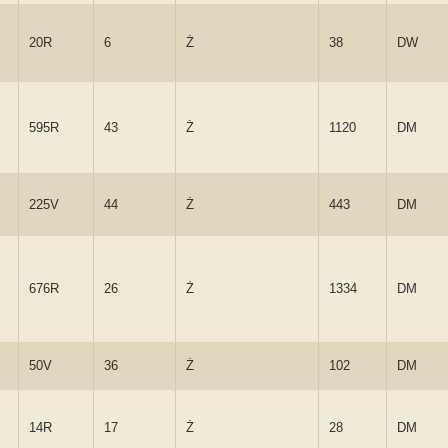
20R
6
Ż
38
DW
595R
43
Ż
1120
DM
225V
44
Ż
443
DM
676R
26
Ż
1334
DM
50V
36
Ż
102
DM
14R
17
Ż
28
DM