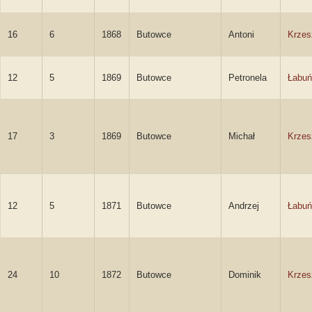
16
6
1868
Butowce
Antoni
Krzes
12
5
1869
Butowce
Petronela
Łabuń
17
3
1869
Butowce
Michał
Krzes
12
5
1871
Butowce
Andrzej
Łabuń
24
10
1872
Butowce
Dominik
Krzes