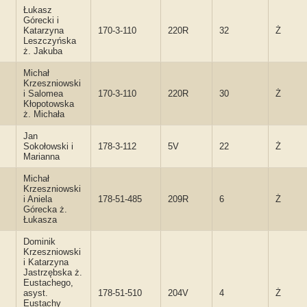
Łukasz
Górecki i
Katarzyna
170-3-110
220R
32
Ż
Leszczyńska
ż. Jakuba
Michał
Krzeszniowski
i Salomea
170-3-110
220R
30
Ż
Kłopotowska
ż. Michała
Jan
Sokołowski i
178-3-112
5V
22
Ż
Marianna
Michał
Krzeszniowski
i Aniela
178-51-485
209R
6
Ż
Górecka ż.
Łukasza
Dominik
Krzeszniowski
i Katarzyna
Jastrzębska ż.
Eustachego,
asyst.
178-51-510
204V
4
Ż
Eustachy