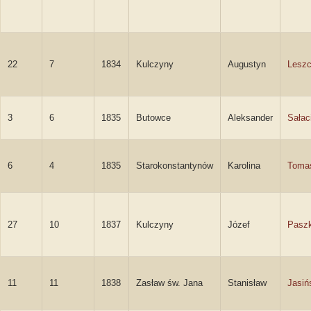
22
7
1834
Kulczyny
Augustyn
Lesz
3
6
1835
Butowce
Aleksander
Sałac
6
4
1835
Starokonstantynów
Karolina
Toma
27
10
1837
Kulczyny
Józef
Paszk
11
11
1838
Zasław św. Jana
Stanisław
Jasiń