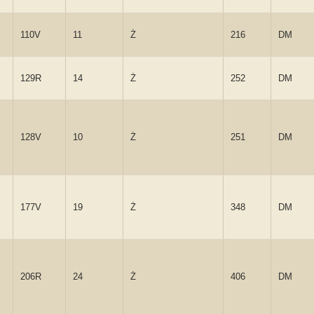
110V
11
Ż
216
DM
129R
14
Ż
252
DM
128V
10
Ż
251
DM
177V
19
Ż
348
DM
206R
24
Ż
406
DM