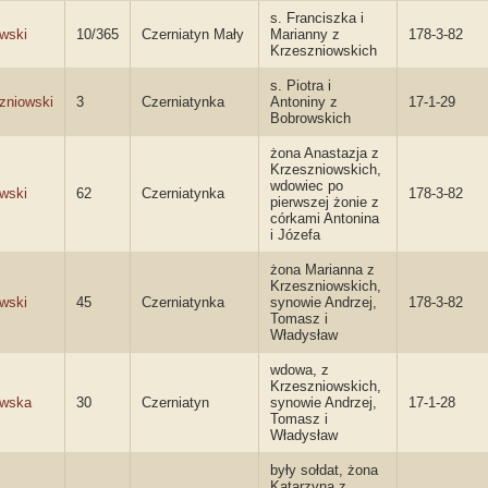
s. Franciszka i
wski
10/365
Czerniatyn Mały
Marianny z
178-3-82
Krzeszniowskich
s. Piotra i
zniowski
3
Czerniatynka
Antoniny z
17-1-29
Bobrowskich
żona Anastazja z
Krzeszniowskich,
wdowiec po
wski
62
Czerniatynka
178-3-82
pierwszej żonie z
córkami Antonina
i Józefa
żona Marianna z
Krzeszniowskich,
wski
45
Czerniatynka
synowie Andrzej,
178-3-82
Tomasz i
Władysław
wdowa, z
Krzeszniowskich,
owska
30
Czerniatyn
synowie Andrzej,
17-1-28
Tomasz i
Władysław
były sołdat, żona
Katarzyna z