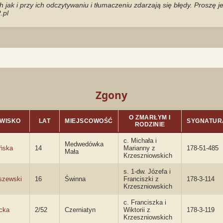
jak i przy ich odczytywaniu i tłumaczeniu zdarzają się błędy. Proszę 
.pl
Zgony
O ZMARŁYM I
WISKO
LAT
MIEJSCOWOŚĆ
SYGNATUR
RODZINIE
c. Michała i
Medwedówka
ńska
14
Marianny z
178-51-485
Mała
Krzeszniowskich
s. 1-dw. Józefa i
szewski
16
Świnna
Franciszki z
178-3-114
Krzeszniowskich
c. Franciszka i
cka
2/52
Czerniatyn
Wiktorii z
178-3-119
Krzeszniowskich