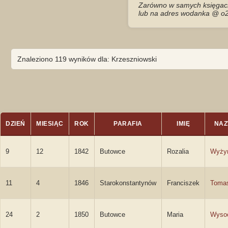
Zarówno w samych księgach 
lub na adres wodanka @ o2
Znaleziono 119 wyników dla: Krzeszniowski
DZIEŃ
MIESIĄC
ROK
PARAFIA
IMIĘ
NAZ
9
12
1842
Butowce
Rozalia
Wyży
11
4
1846
Starokonstantynów
Franciszek
Toma
24
2
1850
Butowce
Maria
Wyso