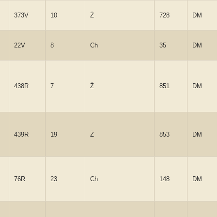
373V
10
Ż
728
DM
22V
8
Ch
35
DM
438R
7
Ż
851
DM
439R
19
Ż
853
DM
76R
23
Ch
148
DM