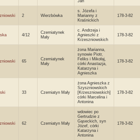
Jan
s. Józefa i
zniowski
2
Wierzbówka
Marianny z
178-3-82
Kraśnickich
c. Andrzeja i
Czerniatynek
ska
4/12
Agnieszki z
178-3-82
Mały
Krzeszniowskich
żona Marianna,
synowie Piotr,
Czerniatynek
Feliks i Mikołaj,
zniowski
65
178-3-82
Mały
córki Anastazja,
Katarzyna i
Agnieszka
żona Agnieszka z
Szyszniowskich
ski
33
Czerniatyn Mały
[Krzeszniowskich]
178-3-82
córki Marcelina i
Antonina
wdowiec po
Gertrudzie z
Gąseckich, syn
zniowski
62
Czerniatyn Mały
178-3-82
Józef, córki
Katarzyna i
Antonina