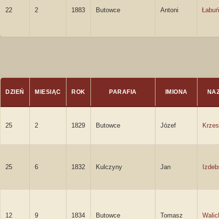
22
2
1883
Butowce
Antoni
Łabuń
DZIEŃ
MIESIĄC
ROK
PARAFIA
IMIONA
NA
25
2
1829
Butowce
Józef
Krzes
25
6
1832
Kulczyny
Jan
Izdeb
12
9
1834
Butowce
Tomasz
Walic