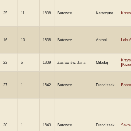
25
11
1838
Butowce
Katarzyna
Krzes
16
10
1838
Butowce
Antoni
Łabuń
Krzys
22
5
1839
Zasław św. Jana
Mikołaj
[Krze
27
1
1842
Butowce
Franciszek
Bobro
20
1
1843
Butowce
Franciszek
Sako