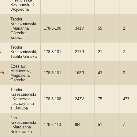
i Franciszka
Szymańska ż.
Wojciecha
Teodor
Krzeszniowski
i Marianna
178-3-100
341V
55
Ż
Górecka
wdowa
Teodor
z
Krzeszniowski,
178-3-101
217R
21
Ż
Teofila Glińska
Czesław
Mickiewicz,
ch
178-3-101
168R
43
Ż
Magdalena
Gorecka
Teodor
Krzeszniowski
i Katarzyna
178-3-108
243V
75
477
Leszczyńska
ż. Jakuba
Jan
Krzeszniowski
178-3-110
9R
51
Ż
i Marcjanna
Sokołowska