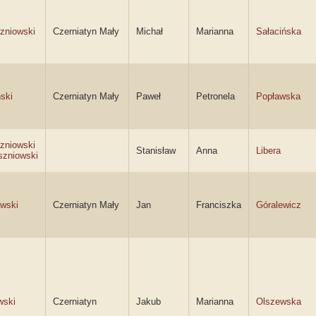
zniowski
Czerniatyn Mały
Michał
Marianna
Sałacińska
ski
Czerniatyn Mały
Paweł
Petronela
Popławska
zniowski
Stanisław
Anna
Libera
szniowski
wski
Czerniatyn Mały
Jan
Franciszka
Góralewicz
wski
Czerniatyn
Jakub
Marianna
Olszewska