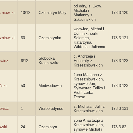
od odry, s. 1-dw.
Michała i
zniowski
10/12
Czerniatyn Mały
178-3-120
Marianny z
Sałacińskich
wdowiec, Michał i
Dominik, córki
zniowski
60
Czerniatynka
Salomea,
178-3-121
Katarzyna,
Wiktoria i Julianna
c. Andrzeja i
Słobódka
ewicz
6/12
Honoraty z
178-3-123
Krasiłowska
Krzeszniowskich
żona Marianna z
Krzeszniowskich,
synowie Jan,
ński
50
Medwedówka
178-3-123
Sylwester, Feliks i
Piotr, córka
Teresa
s. Michała i Julii z
ewicz
1
Werborodyńce
178-3-131
Krzeszniowskich
żona Anastazja z
Krzeszniowskich,
wski
24
Czerniatyn
178-3-82
synowie Michał i