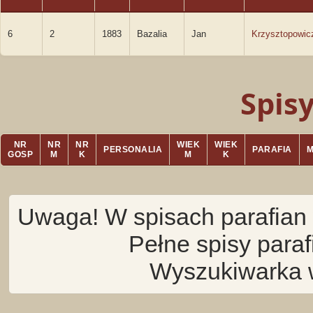
6
2
1883
Bazalia
Jan
Krzysztopowic
Spis
NR
NR
NR
WIEK
WIEK
PERSONALIA
PARAFIA
GOSP
M
K
M
K
Uwaga! W spisach parafian 
Pełne spisy para
Wyszukiwarka 