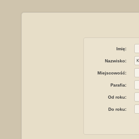
Imię:
Nazwisko:
Miejscowość:
Parafia:
Od roku:
Do roku: