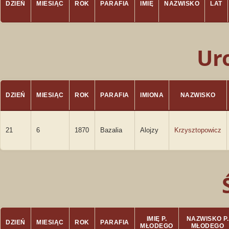
DZIEŃ
MIESIĄC
ROK
PARAFIA
IMIĘ
NAZWISKO
LAT
Ur
DZIEŃ
MIESIĄC
ROK
PARAFIA
IMIONA
NAZWISKO
21
6
1870
Bazalia
Alojzy
Krzysztopowicz
IMIĘ P.
NAZWISKO P.
DZIEŃ
MIESIĄC
ROK
PARAFIA
MŁODEGO
MŁODEGO