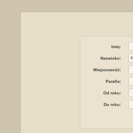
Imię:
Nazwisko:
Miejscowość:
Parafia:
Od roku:
Do roku: