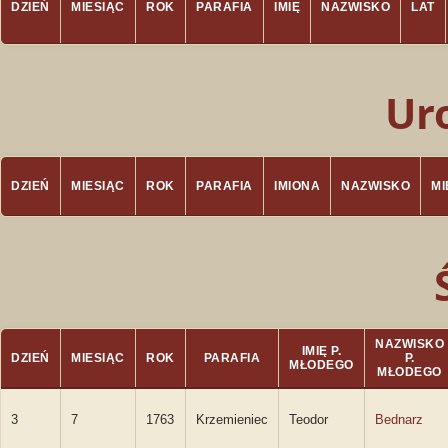
DZIEŃ
MIESIĄC
ROK
PARAFIA
IMIĘ
NAZWISKO
LAT
Ur
DZIEŃ
MIESIĄC
ROK
PARAFIA
IMIONA
NAZWISKO
M
NAZWISKO
IMIĘ P.
DZIEŃ
MIESIĄC
ROK
PARAFIA
P.
MŁODEGO
MŁODEGO
3
7
1763
Krzemieniec
Teodor
Bednarz