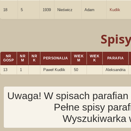
18
5
1939
Nieświcz
Adam
Kudlik
Spis
NR
NR
NR
WIEK
WIEK
PERSONALIA
PARAFIA
GOSP
M
K
M
K
13
1
Paweł Kudlik
50
Aleksandria
Uwaga! W spisach parafian 
Pełne spisy para
Wyszukiwarka 