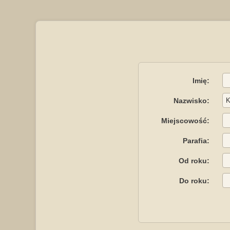
Imię:
Nazwisko:
Miejscowość:
Parafia:
Od roku:
Do roku: