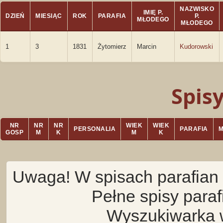
NAZWISKO
IMIĘ P.
DZIEŃ
MIESIĄC
ROK
PARAFIA
P.
MŁODEGO
MŁODEGO
1
3
1831
Żytomierz
Marcin
Kudorowski
Spis
NR
NR
NR
WIEK
WIEK
PERSONALIA
PARAFIA
GOSP
M
K
M
K
Uwaga! W spisach parafian 
Pełne spisy para
Wyszukiwarka 