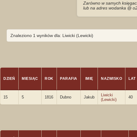
Zarówno w samych księgach 
lub na adres wodanka @ o2
Znaleziono 1 wyników dla: Liwicki (Lewicki)
DZIEŃ
MIESIĄC
ROK
PARAFIA
IMIĘ
NAZWISKO
LAT
Liwicki
15
5
1816
Dubno
Jakub
40
(Lewicki)