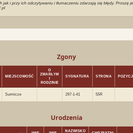
jak i przy ich odczytywaniu i tłumaczeniu zdarzają się błędy. Proszę 
.pl
Zgony
O
ZMARŁYM
MIEJSCOWOŚĆ
SYGNATURA
STRONA
POZYC
I
RODZINIE
Surmicze
297-1-41
55R
Urodzenia
NAZWISKO