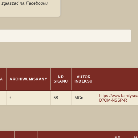
je zgłaszać na Facebooku
NR
AUTOR
JA
ARCHIWUM/SKANY
SKANU
INDEKSU
https://www.familyse
Ł
58
MGo
D7QM-NSSP-R