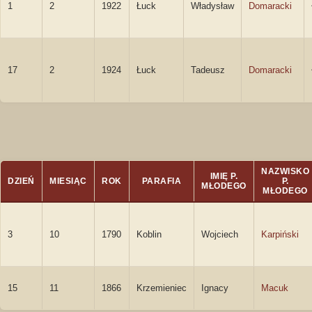
1
2
1922
Łuck
Władysław
Domaracki
17
2
1924
Łuck
Tadeusz
Domaracki
NAZWISKO
IMIĘ P.
DZIEŃ
MIESIĄC
ROK
PARAFIA
P.
MŁODEGO
MŁODEGO
3
10
1790
Koblin
Wojciech
Karpiński
15
11
1866
Krzemieniec
Ignacy
Macuk