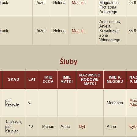
Łuck
Józef
Helena
Macuk
Magdalena
35-9
Frot żona
Antoniego
Antoni Troc,
Aniela
Łuck
Józef
Helena
Macuk
Kowalczyk
35-9
żona
Wincentego
Śluby
NAZWISKO
IMIĘ
IMIĘ
IMIĘ P.
NA
SKĄD
LAT
RODOWE
OJCA
MATKI
MŁODEJ
P. 
MATKI
par.
Mac
w
Marianna
Krzewin
(Mac
Janówka,
par.
40
Marcin
Anna
Byl
Anna
Cyb
Krupiec