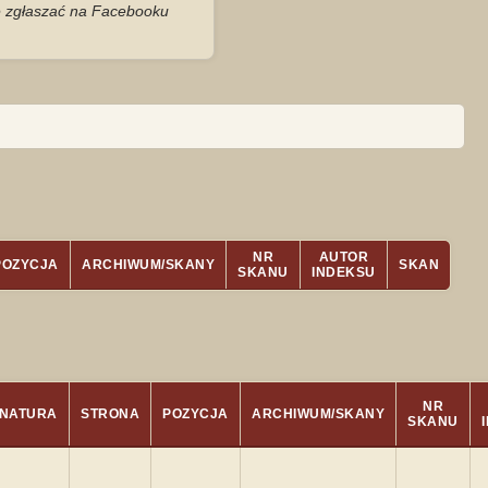
je zgłaszać na Facebooku
NR
AUTOR
POZYCJA
ARCHIWUM/SKANY
SKAN
SKANU
INDEKSU
NR
NATURA
STRONA
POZYCJA
ARCHIWUM/SKANY
SKANU