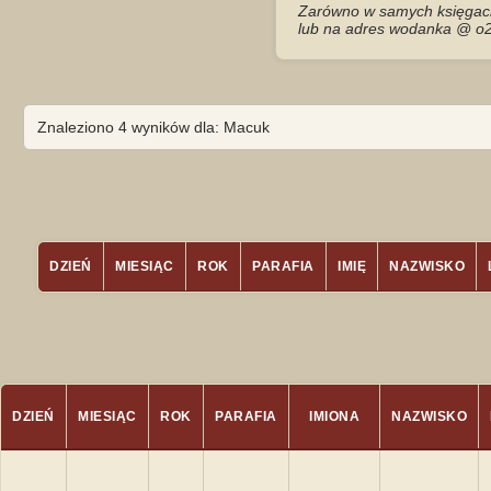
Zarówno w samych księgach 
lub na adres wodanka @ o2
Znaleziono 4 wyników dla: Macuk
DZIEŃ
MIESIĄC
ROK
PARAFIA
IMIĘ
NAZWISKO
DZIEŃ
MIESIĄC
ROK
PARAFIA
IMIONA
NAZWISKO