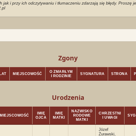
jak i przy ich odczytywaniu i tłumaczeniu zdarzają się błędy. Proszę 
.pl
Zgony
O ZMARŁYM
LAT
MIEJSCOWOŚĆ
SYGNATURA
STRONA
I RODZINIE
Urodzenia
NAZWISKO
IMIĘ
IMIĘ
CHRZESTNI
MIEJSCOWOŚĆ
RODOWE
SYG
OJCA
MATKI
I UWAGI
MATKI
Józef
Żurawski,