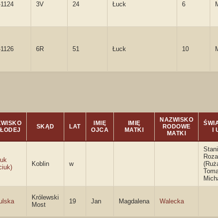
-1124
3V
24
Łuck
6
-1126
6R
51
Łuck
10
NAZWISKO
ZWISKO
IMIĘ
IMIĘ
ŚWI
SKĄD
LAT
RODOWE
MŁODEJ
OJCA
MATKI
I
MATKI
Stan
Roza
uk
Koblin
w
(Ruża
iuk)
Tom
Mich
Królewski
ulska
19
Jan
Magdalena
Walecka
Most