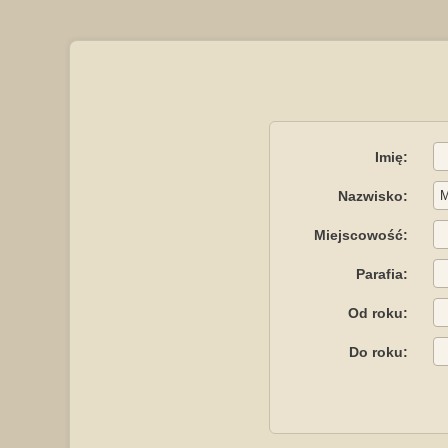
Imię:
Nazwisko:
Miejscowość:
Parafia:
Od roku:
Do roku: