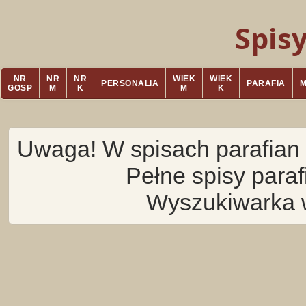
Spis
NR
NR
NR
WIEK
WIEK
PERSONALIA
PARAFIA
GOSP
M
K
M
K
Uwaga! W spisach parafian 
Pełne spisy para
Wyszukiwarka 