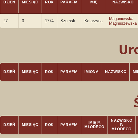
DZIEŃ
MIESIĄC
ROK
PARAFIA
IMIĘ
NAZWISKO
Maguniowska
27
3
1774
Szumsk
Katarzyna
Magnuszewska
Ur
DZIEŃ
MIESIĄC
ROK
PARAFIA
IMIONA
NAZWISKO
M
NAZWISKO
IMIĘ P.
DZIEŃ
MIESIĄC
ROK
PARAFIA
P.
MŁODEGO
MŁODEGO