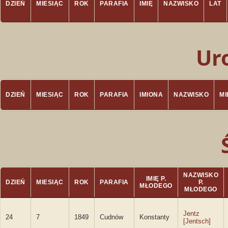
DZIEŃ
MIESIĄC
ROK
PARAFIA
IMIĘ
NAZWISKO
LAT
Ur
DZIEŃ
MIESIĄC
ROK
PARAFIA
IMIONA
NAZWISKO
M
NAZWISKO
IMIĘ P.
DZIEŃ
MIESIĄC
ROK
PARAFIA
P.
MŁODEGO
MŁODEGO
Jentz
24
7
1849
Cudnów
Konstanty
[Jentsch]