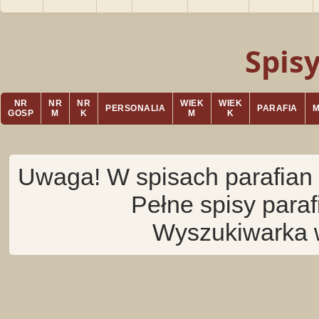
Spis
NR
NR
NR
WIEK
WIEK
PERSONALIA
PARAFIA
GOSP
M
K
M
K
Uwaga! W spisach parafian 
Pełne spisy para
Wyszukiwarka 