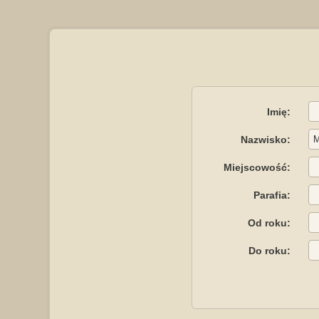
Imię:
Nazwisko:
Miejscowość:
Parafia:
Od roku:
Do roku: