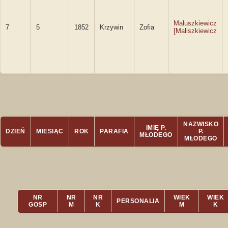
Maluszkiewicz
7
5
1852
Krzywin
Zofia
[Maliszkiewicz
NAZWISKO
IMIĘ P.
DZIEŃ
MIESIĄC
ROK
PARAFIA
P.
MŁODEGO
MŁODEGO
NR
NR
NR
WIEK
WIEK
PERSONALIA
GOSP
M
K
M
K