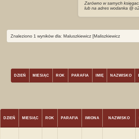
Zarówno w samych księgach 
lub na adres wodanka @ o2
Znaleziono 1 wyników dla: Maluszkiewicz [Maliszkiewicz
DZIEŃ
MIESIĄC
ROK
PARAFIA
IMIĘ
NAZWISKO
DZIEŃ
MIESIĄC
ROK
PARAFIA
IMIONA
NAZWISKO