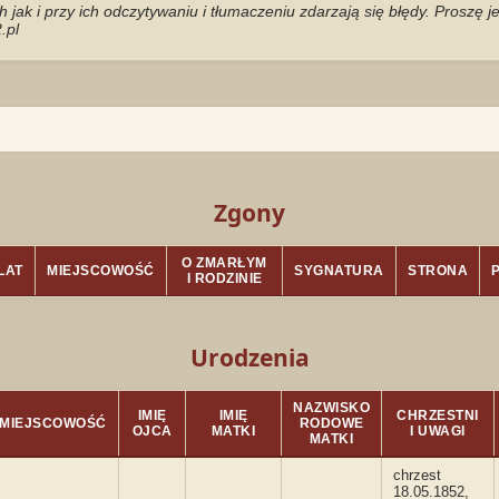
jak i przy ich odczytywaniu i tłumaczeniu zdarzają się błędy. Proszę 
.pl
Zgony
O ZMARŁYM
LAT
MIEJSCOWOŚĆ
SYGNATURA
STRONA
I RODZINIE
Urodzenia
NAZWISKO
IMIĘ
IMIĘ
CHRZESTNI
MIEJSCOWOŚĆ
RODOWE
OJCA
MATKI
I UWAGI
MATKI
chrzest
18.05.1852,