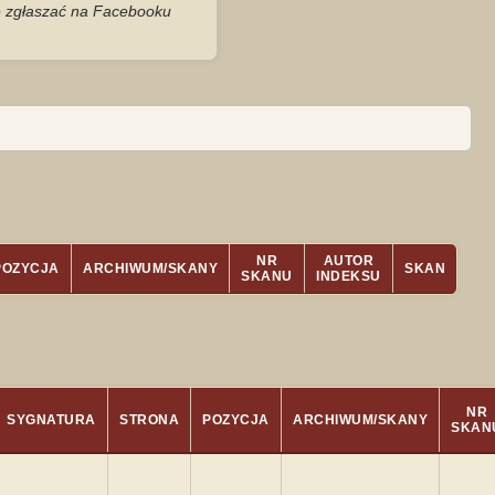
je zgłaszać na Facebooku
NR
AUTOR
POZYCJA
ARCHIWUM/SKANY
SKAN
SKANU
INDEKSU
NR
SYGNATURA
STRONA
POZYCJA
ARCHIWUM/SKANY
SKAN