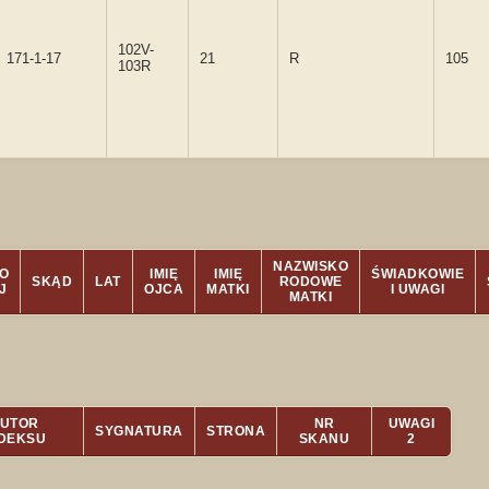
102V-
171-1-17
21
R
105
103R
NAZWISKO
O
IMIĘ
IMIĘ
ŚWIADKOWIE
SKĄD
LAT
RODOWE
J
OJCA
MATKI
I UWAGI
MATKI
UTOR
NR
UWAGI
SYGNATURA
STRONA
NDEKSU
SKANU
2