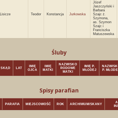
Józef
Jaszczyński i
Barbara
Lisicze
Teodor
Konstancja
Jurkowska
Szajc ż.
Szymona,
as. Szymon
Szajc i
Franciszka
Matuszewska
Śluby
NAZWISKO
IMIĘ
IMIĘ
IMIĘ P.
NAZWISK
SKĄD
LAT
RODOWE
OJCA
MATKI
MŁODEJ
P. MŁODE
MATKI
Spisy parafian
A
PARAFIA
MIEJSCOWOŚĆ
ROK
ARCHIWUM/SKANY
I