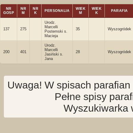
NR
NR
NR
WIEK
WIEK
PERSONALIA
PARAFIA
GOSP
M
K
M
K
Urodz.
Marcelli
137
275
35
Wyszogródek
Postemski s.
Macieja
Urodz.
Marcelli
200
401
28
Wyszogródek
Jasiński s.
Jana
Uwaga! W spisach parafian 
Pełne spisy para
Wyszukiwarka 