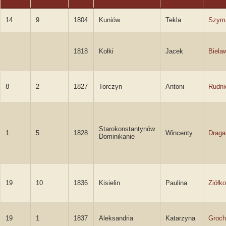
14
9
1804
Kuniów
Tekla
Szym
1818
Kołki
Jacek
Biela
8
2
1827
Torczyn
Antoni
Rudni
Starokonstantynów
1
5
1828
Wincenty
Draga
Dominikanie
19
10
1836
Kisielin
Paulina
Ziółk
19
1
1837
Aleksandria
Katarzyna
Groc