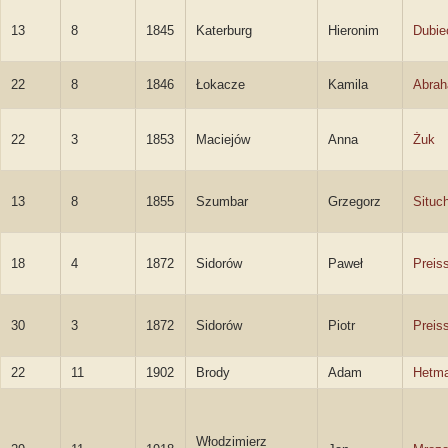
13
8
1845
Katerburg
Hieronim
Dubie
22
8
1846
Łokacze
Kamila
Abra
22
3
1853
Maciejów
Anna
Żuk
13
8
1855
Szumbar
Grzegorz
Situc
18
4
1872
Sidorów
Paweł
Preis
30
3
1872
Sidorów
Piotr
Preis
22
11
1902
Brody
Adam
Hetm
Włodzimierz