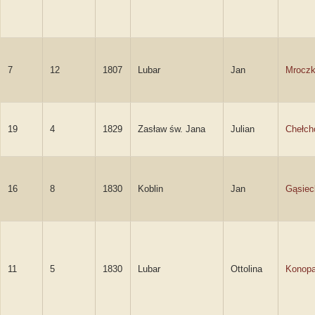
7
12
1807
Lubar
Jan
Mroczk
19
4
1829
Zasław św. Jana
Julian
Chełch
16
8
1830
Koblin
Jan
Gąsiec
11
5
1830
Lubar
Ottolina
Konop