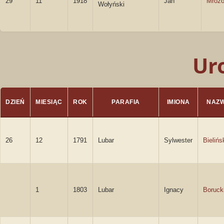
29
11
1918
Jan
Mrozo
Wołyński
Ur
DZIEŃ
MIESIĄC
ROK
PARAFIA
IMIONA
NAZW
26
12
1791
Lubar
Sylwester
Bielińs
1
1803
Lubar
Ignacy
Boruck