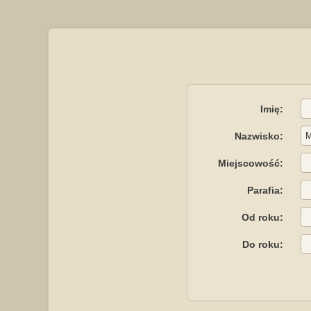
Imię:
Nazwisko:
Miejscowość:
Parafia:
Od roku:
Do roku: