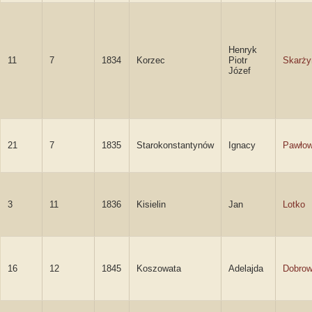
Henryk
11
7
1834
Korzec
Piotr
Skarży
Józef
21
7
1835
Starokonstantynów
Ignacy
Pawłow
3
11
1836
Kisielin
Jan
Lotko
16
12
1845
Koszowata
Adelajda
Dobrow