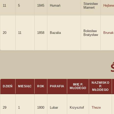
Stanisław
11
5
1845
Humań
Hejbew
Mamert
Bolesław
20
11
1858
Bazalia
Brunak
Bratysław
NAZWISKO
IMIĘ P.
DZIEŃ
MIESIĄC
ROK
PARAFIA
P.
MŁODEGO
MŁODEGO
29
1
1800
Lubar
Krzysztof
Theze