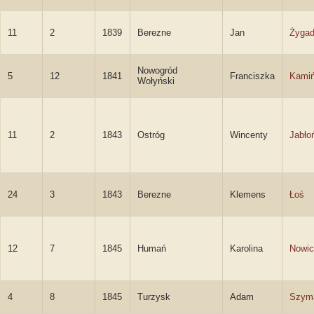
11
2
1839
Berezne
Jan
Żygad
Nowogród
5
12
1841
Franciszka
Kami
Wołyński
11
2
1843
Ostróg
Wincenty
Jabło
24
3
1843
Berezne
Klemens
Łoś
12
7
1845
Humań
Karolina
Nowic
4
8
1845
Turzysk
Adam
Szym