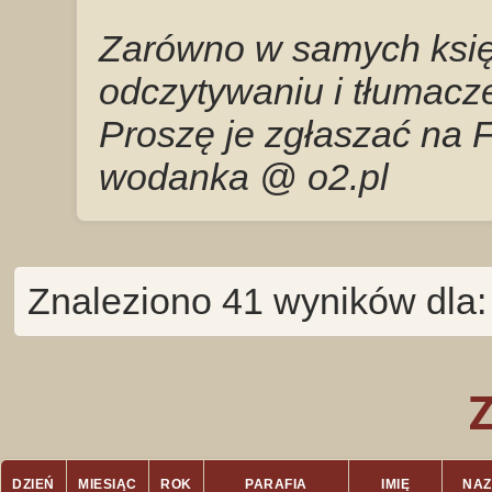
Zarówno w samych księg
odczytywaniu i tłumacze
Proszę je zgłaszać na 
wodanka @ o2.pl
Znaleziono 41 wyników dla: 
DZIEŃ
MIESIĄC
ROK
PARAFIA
IMIĘ
NAZ