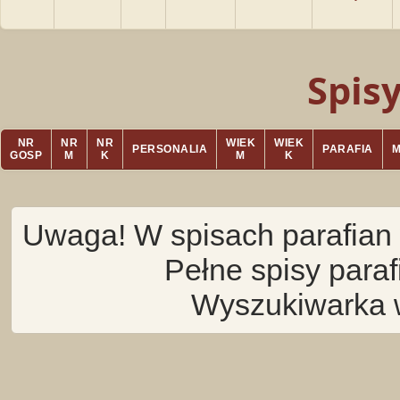
Spis
NR
NR
NR
WIEK
WIEK
PERSONALIA
PARAFIA
GOSP
M
K
M
K
Uwaga! W spisach parafian 
Pełne spisy para
Wyszukiwarka 