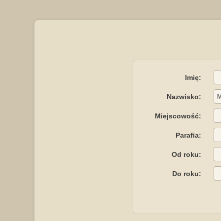
Imię:
Nazwisko:
Miejscowość:
Parafia:
Od roku:
Do roku: