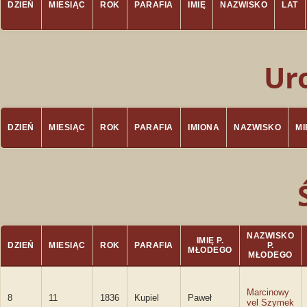
DZIEŃ
MIESIĄC
ROK
PARAFIA
IMIĘ
NAZWISKO
LAT
Ur
DZIEŃ
MIESIĄC
ROK
PARAFIA
IMIONA
NAZWISKO
M
NAZWISKO
IMIĘ P.
DZIEŃ
MIESIĄC
ROK
PARAFIA
P.
MŁODEGO
MŁODEGO
Marcinowy
8
11
1836
Kupiel
Paweł
vel Szymek