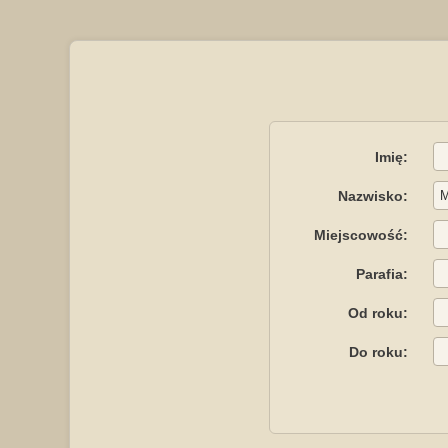
Imię:
Nazwisko:
Miejscowość:
Parafia:
Od roku:
Do roku: