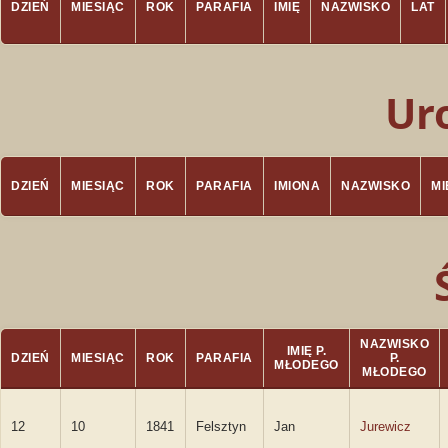
DZIEŃ
MIESIĄC
ROK
PARAFIA
IMIĘ
NAZWISKO
LAT
Ur
DZIEŃ
MIESIĄC
ROK
PARAFIA
IMIONA
NAZWISKO
M
NAZWISKO
IMIĘ P.
DZIEŃ
MIESIĄC
ROK
PARAFIA
P.
MŁODEGO
MŁODEGO
12
10
1841
Felsztyn
Jan
Jurewicz