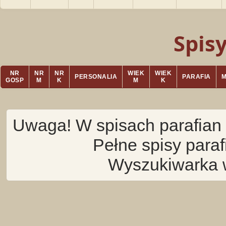
Spis
NR
NR
NR
WIEK
WIEK
PERSONALIA
PARAFIA
GOSP
M
K
M
K
Uwaga! W spisach parafian 
Pełne spisy para
Wyszukiwarka 