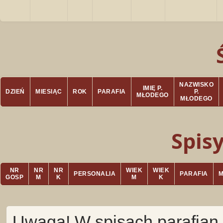
NAZWISKO
IMIĘ P.
DZIEŃ
MIESIĄC
ROK
PARAFIA
P.
MŁODEGO
MŁODEGO
Spis
NR
NR
NR
WIEK
WIEK
PERSONALIA
PARAFIA
GOSP
M
K
M
K
Uwaga! W spisach parafian 