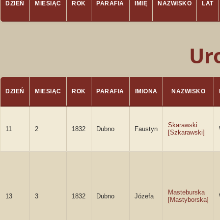
DZIEŃ
MIESIĄC
ROK
PARAFIA
IMIĘ
NAZWISKO
LAT
Ur
DZIEŃ
MIESIĄC
ROK
PARAFIA
IMIONA
NAZWISKO
Skarawski
11
2
1832
Dubno
Faustyn
[Szkarawski]
Masteburska
13
3
1832
Dubno
Józefa
[Mastyborska]