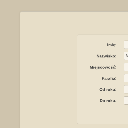
Imię:
Nazwisko:
Miejscowość:
Parafia:
Od roku:
Do roku: