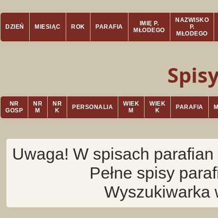
NAZWISKO
IMIĘ P.
DZIEŃ
MIESIĄC
ROK
PARAFIA
P.
MŁODEGO
MŁODEGO
Spis
NR
NR
NR
WIEK
WIEK
PERSONALIA
PARAFIA
GOSP
M
K
M
K
Uwaga! W spisach parafian 
Pełne spisy para
Wyszukiwarka 