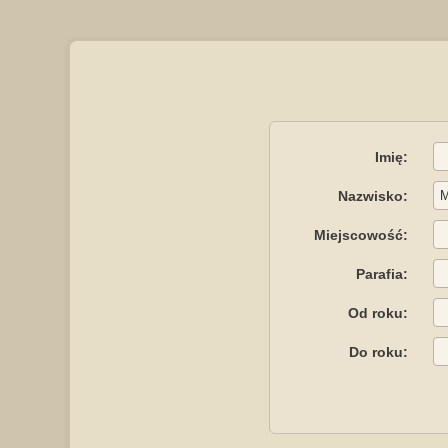
Imię:
Nazwisko:
Miejscowość:
Parafia:
Od roku:
Do roku: