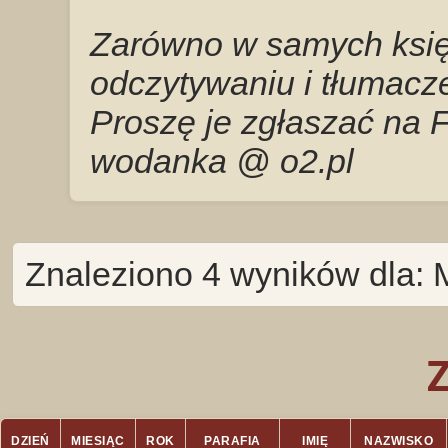
Zarówno w samych księg
odczytywaniu i tłumacze
Proszę je zgłaszać na 
wodanka @ o2.pl
Znaleziono 4 wyników dla: 
DZIEŃ
MIESIĄC
ROK
PARAFIA
IMIĘ
NAZWISKO