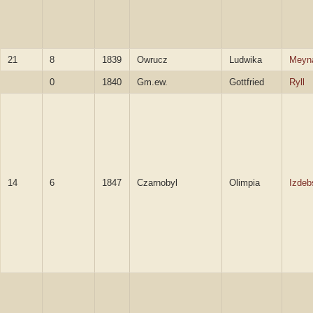
21
8
1839
Owrucz
Ludwika
Meyn
0
1840
Gm.ew.
Gottfried
Ryll
14
6
1847
Czarnobyl
Olimpia
Izdeb