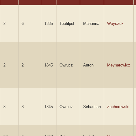
2
6
1835
Teofilpol
Marianna
Woyczuk
2
2
1845
Owrucz
Antoni
Meynarowicz
8
3
1845
Owrucz
Sebastian
Zachorowski