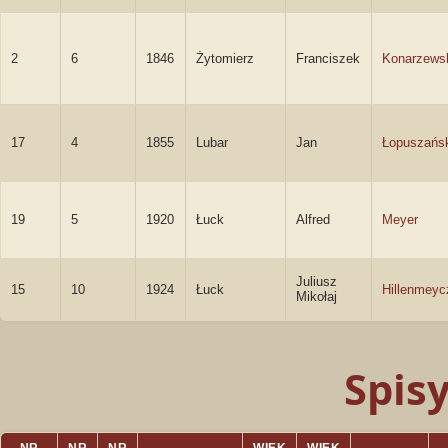
2
6
1846
Żytomierz
Franciszek
Konarzews
17
4
1855
Lubar
Jan
Łopuszańs
19
5
1920
Łuck
Alfred
Meyer
Juliusz
15
10
1924
Łuck
Hillenmeyc
Mikołaj
Spis