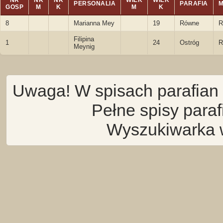
NR
NR
NR
WIEK
WIEK
PERSONALIA
PARAFIA
GOSP
M
K
M
K
8
Marianna Mey
19
Równe
R
Filipina
1
24
Ostróg
R
Meynig
Uwaga! W spisach parafian 
Pełne spisy para
Wyszukiwarka 