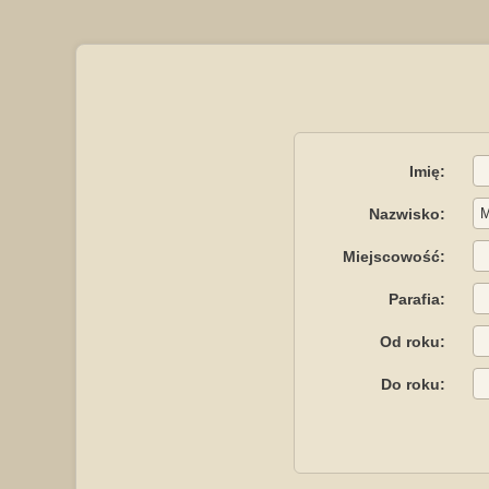
Imię:
Nazwisko:
Miejscowość:
Parafia:
Od roku:
Do roku: