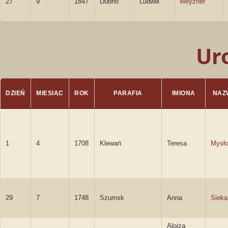
27
9
1847
Dubno
Ludwik
Meyzner
Ur
DZIEŃ
MIESIĄC
ROK
PARAFIA
IMIONA
NAZ
1
4
1708
Klewań
Teresa
Mysł
29
7
1748
Szumsk
Anna
Sieka
Alojza