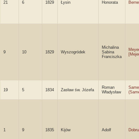
21
6
1829
Łysin
Honorata
Berne
Michalina
Meye
9
10
1829
Wyszogródek
Sabina
[Meje
Franciszka
Roman
Same
19
5
1834
Zasław św. Józefa
Władysław
(Sam
1
9
1835
Kijów
Adolf
Dobru