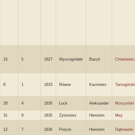
15
5
1827
Wyszogródek
Bazyli
Chraniewic
8
1
1833
Równe
Kazimierz
Tarnogórsk
28
4
1835
Łuck
Aleksander
Moszyński
31
8
1835
Żytomierz
Hieronim
Mey
12
7
1836
Poryck
Hieronim
Dąbrowski