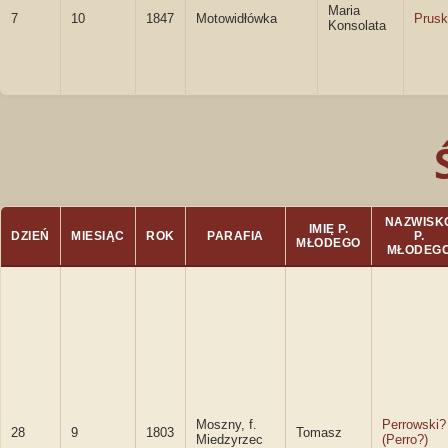
Maria
7
10
1847
Motowidłówka
Prus
Konsolata
NAZWISK
IMIĘ P.
DZIEŃ
MIESIĄC
ROK
PARAFIA
P.
MŁODEGO
MŁODEG
Moszny, f.
Perrowski?
28
9
1803
Tomasz
Miedzyrzec
(Perro?)