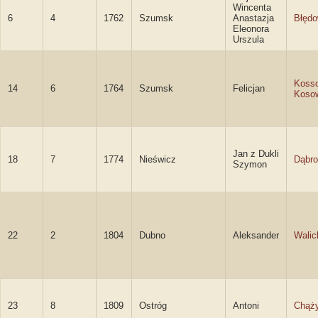
Wincenta
6
4
1762
Szumsk
Anastazja
Błęd
Eleonora
Urszula
Koss
14
6
1764
Szumsk
Felicjan
Koso
Jan z Dukli
18
7
1774
Nieświcz
Dąbro
Szymon
22
2
1804
Dubno
Aleksander
Walic
23
8
1809
Ostróg
Antoni
Chąż