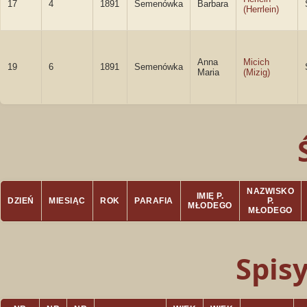
17
4
1891
Semenówka
Barbara
(Herrlein)
Anna
Micich
19
6
1891
Semenówka
Maria
(Mizig)
NAZWISKO
IMIĘ P.
DZIEŃ
MIESIĄC
ROK
PARAFIA
P.
MŁODEGO
MŁODEGO
Spis