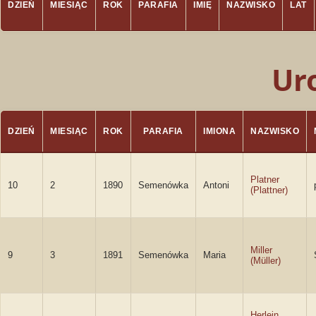
DZIEŃ
MIESIĄC
ROK
PARAFIA
IMIĘ
NAZWISKO
LAT
Ur
DZIEŃ
MIESIĄC
ROK
PARAFIA
IMIONA
NAZWISKO
Platner
10
2
1890
Semenówka
Antoni
(Plattner)
Miller
9
3
1891
Semenówka
Maria
(Müller)
Herlein