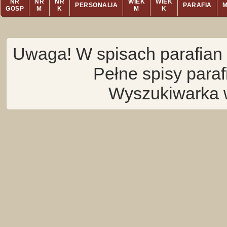
NR
NR
NR
WIEK
WIEK
PERSONALIA
PARAFIA
GOSP
M
K
M
K
Uwaga! W spisach parafian 
Pełne spisy para
Wyszukiwarka 