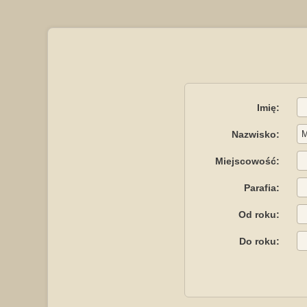
Imię:
Nazwisko:
Miejscowość:
Parafia:
Od roku:
Do roku: