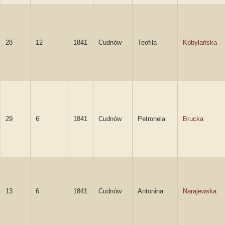
28
12
1841
Cudnów
Teofila
Kobylańska
29
6
1841
Cudnów
Petronela
Brucka
13
6
1841
Cudnów
Antonina
Narajewska