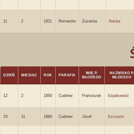
11
2
1911
Romanów
Zuzanna
Ilnicka
IMIĘ P.
NAZWISKO P
DZIEŃ
MIESIĄC
ROK
PARAFIA
MŁODEGO
MŁODEGO
12
2
1850
Cudnów
Franciszek
Szpakowski
23
11
1860
Cudnów
Józef
Szczucki