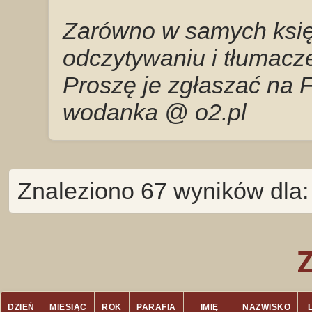
Zarówno w samych księg
odczytywaniu i tłumacze
Proszę je zgłaszać na 
wodanka @ o2.pl
Znaleziono 67 wyników dla:
DZIEŃ
MIESIĄC
ROK
PARAFIA
IMIĘ
NAZWISKO