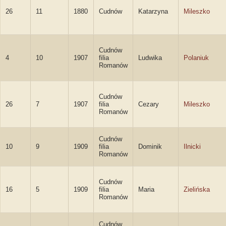
26
11
1880
Cudnów
Katarzyna
Mileszko
Cudnów
4
10
1907
filia
Ludwika
Polaniuk
Romanów
Cudnów
26
7
1907
filia
Cezary
Mileszko
Romanów
Cudnów
10
9
1909
filia
Dominik
Ilnicki
Romanów
Cudnów
16
5
1909
filia
Maria
Zielińska
Romanów
Cudnów