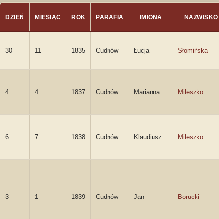
DZIEŃ
MIESIĄC
ROK
PARAFIA
IMIONA
NAZWISKO
30
11
1835
Cudnów
Łucja
Słomińska
4
4
1837
Cudnów
Marianna
Mileszko
6
7
1838
Cudnów
Klaudiusz
Mileszko
3
1
1839
Cudnów
Jan
Borucki