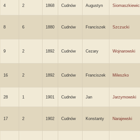
4
2
1868
Cudnów
Augustyn
Siomaszkiewic
8
6
1880
Cudnów
Franciszek
Szczucki
9
2
1892
Cudnów
Cezary
Wojnarowski
16
2
1892
Cudnów
Franciszek
Mileszko
28
1
1901
Cudnów
Jan
Jarzymowski
17
2
1902
Cudnów
Konstanty
Narajewski