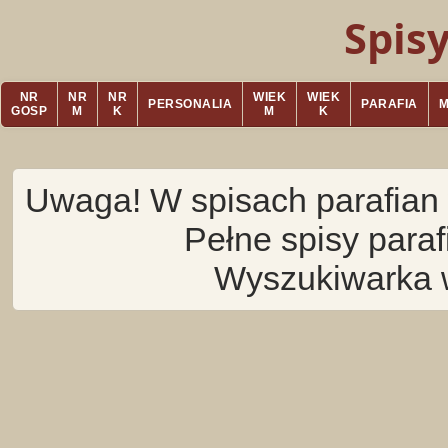
Spis
NR
NR
NR
WIEK
WIEK
PERSONALIA
PARAFIA
GOSP
M
K
M
K
Uwaga! W spisach parafian 
Pełne spisy para
Wyszukiwarka 