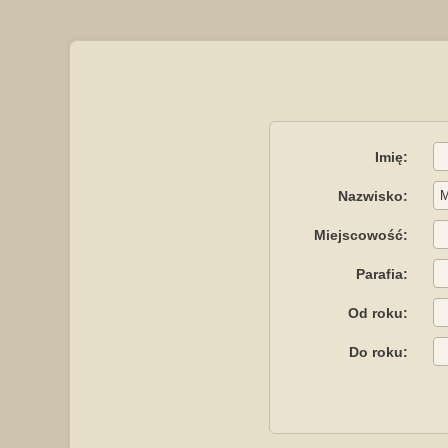
Imię:
Nazwisko:
Miejscowość:
Parafia:
Od roku:
Do roku: