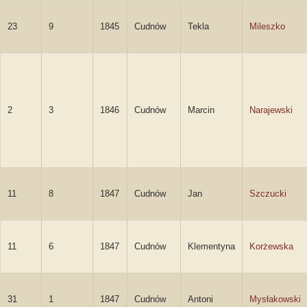
23
9
1845
Cudnów
Tekla
Mileszko
2
3
1846
Cudnów
Marcin
Narajewski
11
8
1847
Cudnów
Jan
Szczucki
11
6
1847
Cudnów
Klementyna
Korżewska
31
1
1847
Cudnów
Antoni
Mysłakowski