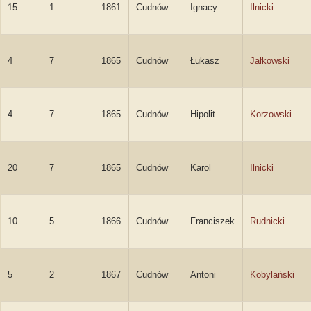
15
1
1861
Cudnów
Ignacy
Ilnicki
4
7
1865
Cudnów
Łukasz
Jałkowski
4
7
1865
Cudnów
Hipolit
Korzowski
20
7
1865
Cudnów
Karol
Ilnicki
10
5
1866
Cudnów
Franciszek
Rudnicki
5
2
1867
Cudnów
Antoni
Kobylański