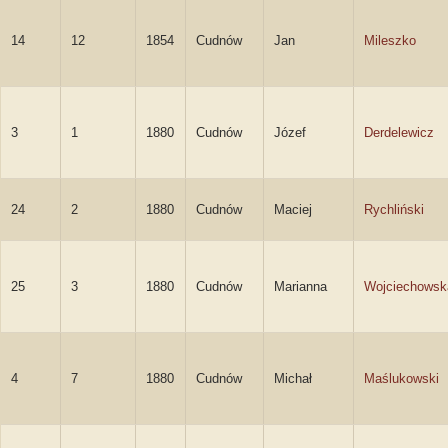
14
12
1854
Cudnów
Jan
Mileszko
3
1
1880
Cudnów
Józef
Derdelewicz
24
2
1880
Cudnów
Maciej
Rychliński
25
3
1880
Cudnów
Marianna
Wojciechowsk
4
7
1880
Cudnów
Michał
Maślukowski