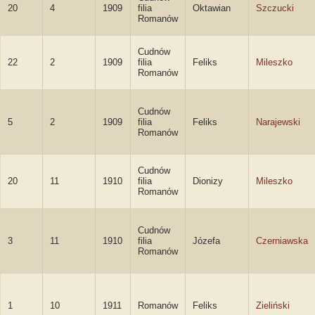
20
4
1909
filia
Oktawian
Szczucki
Romanów
Cudnów
22
2
1909
filia
Feliks
Mileszko
Romanów
Cudnów
5
2
1909
filia
Feliks
Narajewski
Romanów
Cudnów
20
11
1910
filia
Dionizy
Mileszko
Romanów
Cudnów
3
11
1910
filia
Józefa
Czerniawska
Romanów
1
10
1911
Romanów
Feliks
Zieliński