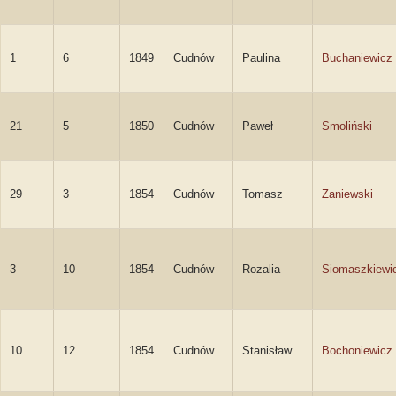
1
6
1849
Cudnów
Paulina
Buchaniewicz
21
5
1850
Cudnów
Paweł
Smoliński
29
3
1854
Cudnów
Tomasz
Zaniewski
3
10
1854
Cudnów
Rozalia
Siomaszkiewi
10
12
1854
Cudnów
Stanisław
Bochoniewicz