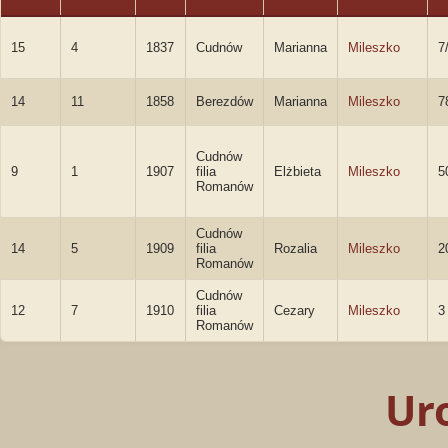
15
4
1837
Cudnów
Marianna
Mileszko
7
14
11
1858
Berezdów
Marianna
Mileszko
7
Cudnów
9
1
1907
filia
Elżbieta
Mileszko
5
Romanów
Cudnów
14
5
1909
filia
Rozalia
Mileszko
2
Romanów
Cudnów
12
7
1910
filia
Cezary
Mileszko
3
Romanów
Ur