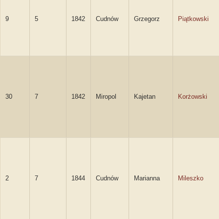
9
5
1842
Cudnów
Grzegorz
Piątkowski
30
7
1842
Miropol
Kajetan
Korżowski
2
7
1844
Cudnów
Marianna
Mileszko