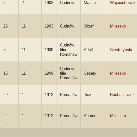
3
2
1902
Cudnów
Marian
Wojciechowski
23
11
1903
Cudnów
Józef
Mileszko
Cudnów
8
11
1909
filia
Adolf
Siestrzyński
Romanów
Cudnów
15
11
1909
filia
Cezary
Mileszko
Romanów
29
1
1912
Romanów
Józef
Bochaniewicz
22
1
1912
Romanów
Antoni
Mileszko